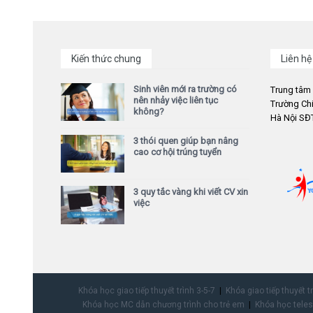
Kiến thức chung
Liên hệ
Sinh viên mới ra trường có
Trung tâm
nên nhảy việc liên tục
Trường Chi
không?
Hà Nội SĐT
3 thói quen giúp bạn nâng
cao cơ hội trúng tuyển
3 quy tắc vàng khi viết CV xin
việc
Khóa học giao tiếp thuyết trình 3-5-7
Khóa giao tiếp thuyết t
Khóa học MC dẫn chương trình cho trẻ em
Khóa học teles