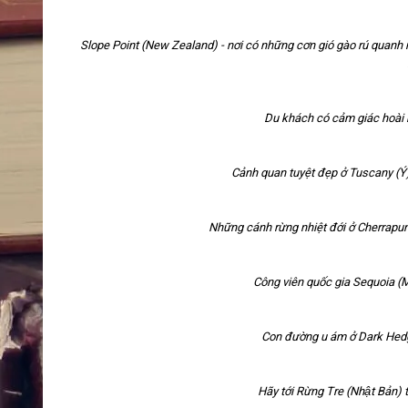
Slope Point (New Zealand) - nơi có những cơn gió gào rú quanh 
Du khách có cảm giác hoài niệ
Cảnh quan tuyệt đẹp ở Tuscany (Ý)
Những cánh rừng nhiệt đới ở Cherrapunji 
Công viên quốc gia Sequoia (My
Con đường u ám ở Dark Hedge
Hãy tới Rừng Tre (Nhật Bản)