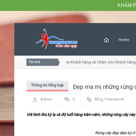
KHÁM P
Home
Khóa học Tư duy dịch vụ khách hàng và Chăm sóc khách hàng 
Tin hot
Thông tin tổng hợp
Đẹp ma mị những rừng c
Admin
0
Blog
,
Framework
Với hình thù kỳ lạ và độ tuổi hàng trăm năm, những rừng cây nà
Rừng cây đẹp diệu kỳ ở