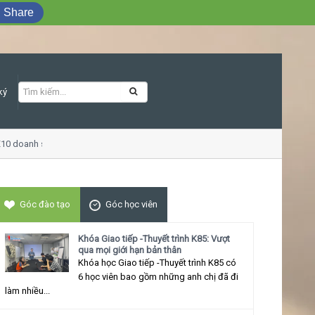
Share
ký
0 doanh số
Khóa học Giao tiếp ứng xử t
Góc đào tạo
Góc học viên
Khóa Giao tiếp -Thuyết trình K85: Vượt
qua mọi giới hạn bản thân
Khóa học Giao tiếp -Thuyết trình K85 có
6 học viên bao gồm những anh chị đã đi
làm nhiều...