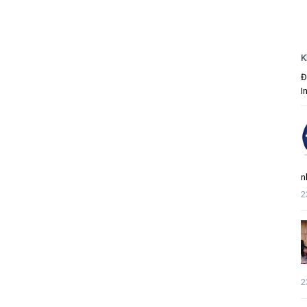
K
Đ
I
n
2
2