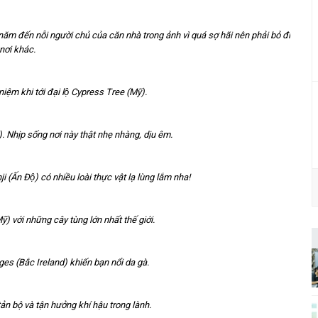
năm đến nỗi người chủ của căn nhà trong ảnh vì quá sợ hãi nên phải bỏ đi
nơi khác.
m khi tới đại lộ Cypress Tree (Mỹ).
. Nhịp sống nơi này thật nhẹ nhàng, dịu êm.
(Ấn Độ) có nhiều loài thực vật lạ lùng lắm nha!
̃) với những cây tùng lớn nhất thế giới.
s (Bắc Ireland) khiến bạn nổi da gà.
 tản bộ và tận hưởng khí hậu trong lành.