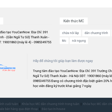
Kiến thức MC
 đào tạo YouCanNow: Địa Chỉ: 391
chữa nói lắp
dẫn chương trình
nh - (Gần Ngã Tư Sở) Thanh Xuân -
Mc
nói ngọng
: 19001860 (máy lẻ 4) - 0985349755
Hãy để chúng tôi giúp bạn làm được ngay
Trung tâm đào tạo YouCanNow: Địa Chỉ: 391 Trường Chi
Ngã Tư Sở) Thanh Xuân - Hà Nội SĐT: 19001860 (máy lẻ 
0985349755 Đang có chương trình đặc biệt giảm 20% h
học viên đăng ký trước khai giảng 7 ngày.
rình cuối tuần
Khóa học MC dẫn chương trình trong tuần
Khóa học MC dẫn chư
ale bán hàng qua điện thoại
Đào tạo In-house