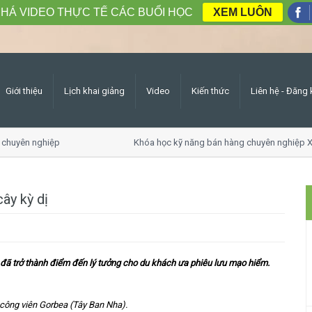
HÁ VIDEO THỰC TẾ CÁC BUỔI HỌC
XEM LUÔN
Giới thiệu
Lịch khai giảng
Video
Kiến thức
Liên hệ - Đăng 
chuyên nghiệp
Khóa học kỹ năng bán hàng chuyên nghiệp X1
ây kỳ dị
y đã trở thành điểm đến lý tưởng cho du khách ưa phiêu lưu mạo hiểm.
 công viên Gorbea (Tây Ban Nha).