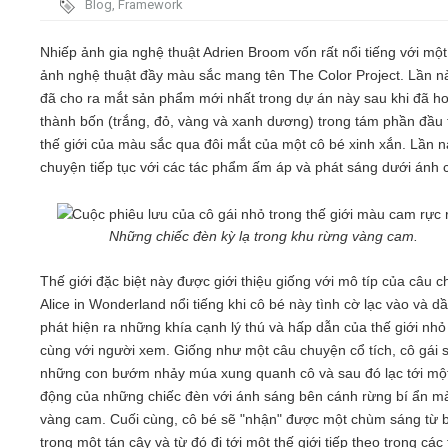
Blog
,
Framework
Video
Nhiếp ảnh gia nghệ thuật Adrien Broom vốn rất nổi tiếng với mộ
ảnh nghệ thuật đầy màu sắc mang tên The Color Project. Lần nà
Kiến thức
đã cho ra mắt sản phẩm mới nhất trong dự án này sau khi đã h
thành bốn (trắng, đỏ, vàng và xanh dương) trong tám phần đầu 
thế giới của màu sắc qua đôi mắt của một cô bé xinh xắn. Lần 
Liên hệ - Đăng ký
chuyện tiếp tục với các tác phẩm ấm áp và phát sáng dưới ánh 
Những chiếc đèn kỳ lạ trong khu rừng vàng cam.
Tìm kiếm
Thế giới đặc biệt này được giới thiệu giống với mô típ của câu 
Alice in Wonderland nổi tiếng khi cô bé này tình cờ lạc vào và d
phát hiện ra những khía cạnh lý thú và hấp dẫn của thế giới nhỏ
cùng với người xem. Giống như một câu chuyện cổ tích, cô gái 
những con bướm nhảy múa xung quanh cô và sau đó lạc tới mộ
động của những chiếc đèn với ánh sáng bên cánh rừng bí ẩn m
vàng cam. Cuối cùng, cô bé sẽ "nhận" được một chùm sáng từ 
trong một tán cây và từ đó đi tới một thế giới tiếp theo trong các