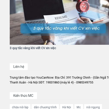
3 quy tắc vàng khi viết CV xin việc
Liên hệ
Trung tâm đào tạo YouCanNow: Địa Chỉ: 391 Trường Chinh - (Gần Ngã T
Thanh Xuân - Hà Nội SĐT: 19001860 (máy lẻ 4) - 0985349755
Kiến thức MC
chữa nói lắp
dẫn chương trình
Hà Nội
Mc
nói ngọng