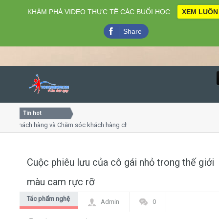
KHÁM PHÁ VIDEO THỰC TẾ CÁC BUỔI HỌC
XEM LUÔN
Share
Tin hot
Close
 khách hàng và Chăm sóc khách hàng chuyên nghiệp
Khóa h
 - thuyết trình online
Khóa họ
hiều thứ 4, 7
Khóa họ
Cuộc phiêu lưu của cô gái nhỏ trong thế giới
Home
màu cam rực rỡ
Giới thiệu
Tác phẩm nghệ
Admin
0
thuật
Lịch khai giảng