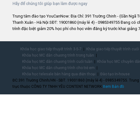
Hãy để chúng tôi giúp bạn làm được ngay
Trung tâm đào tạo YouCanNow: Địa Chỉ: 391 Trường Chinh - (Gần Ngã T
Thanh Xuân - Hà Nội SĐT: 19001860 (máy lẻ 4) - 0985349755 Đang có 
trình đặc biệt giảm 20% học phí cho học viên đăng ký trước khai giảng 7
Khóa học giao tiếp thuyết trình 3-5-7
Khóa giao tiếp thuyết trình cuối
Khóa học MC dẫn chương trình trong tuần
Khóa học MC dẫn chương trình cuối tuần
Khóa học MC chuyên dẫn
Khóa học MC dẫn chương trình cho trẻ em
Khóa học telesale bán hàng qua điện thoại
Đào tạo In-house
ĐC:391 Trường Chinh/HN - SĐT: 19001860 (máy lẻ 4) - 0985349755. Trung
trực thuộc CÔNG TY TNHH YÊU CONTENT NETWORK.
Xem Bản đồ