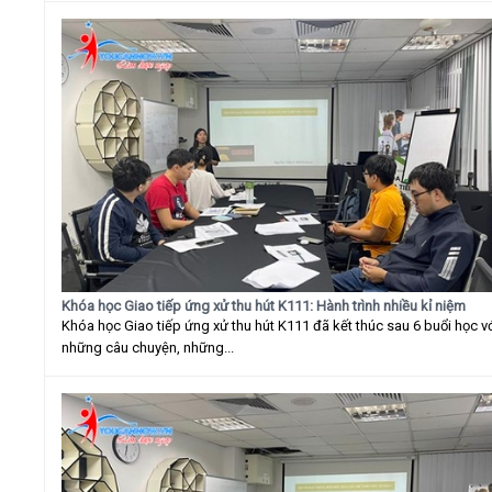
Khóa học Giao tiếp ứng xử thu hút K111: Hành trình nhiều kỉ niệm
Khóa học Giao tiếp ứng xử thu hút K111 đã kết thúc sau 6 buổi học v
những câu chuyện, những...