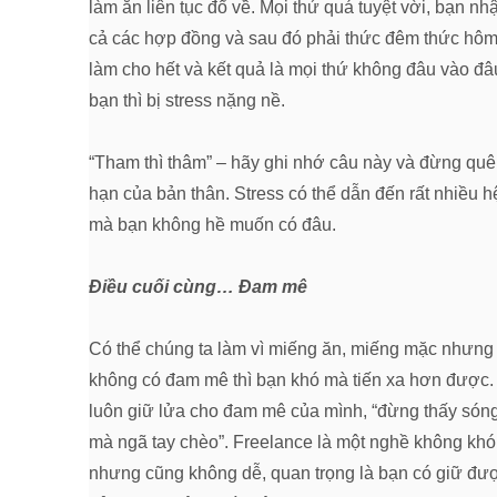
làm ăn liên tục đổ về. Mọi thứ quá tuyệt vời, bạn nhậ
cả các hợp đồng và sau đó phải thức đêm thức hôm
làm cho hết và kết quả là mọi thứ không đâu vào đâ
bạn thì bị stress nặng nề.
“Tham thì thâm” – hãy ghi nhớ câu này và đừng quê
hạn của bản thân. Stress có thể dẫn đến rất nhiều h
mà bạn không hề muốn có đâu.
Điều cuối cùng… Đam mê
Có thể chúng ta làm vì miếng ăn, miếng mặc nhưng
không có đam mê thì bạn khó mà tiến xa hơn được.
luôn giữ lửa cho đam mê của mình, “đừng thấy són
mà ngã tay chèo”. Freelance là một nghề không khó
nhưng cũng không dễ, quan trọng là bạn có giữ đư