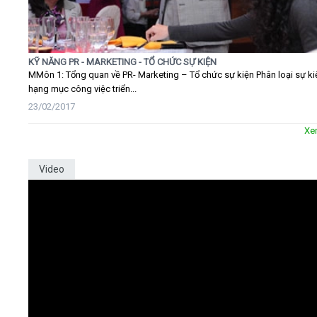
KỸ NĂNG PR - MARKETING - TỔ CHỨC SỰ KIỆN
MMôn 1: Tổng quan về PR- Marketing – Tổ chức sự kiện Phân loại sự ki
hạng mục công việc triển...
23/02/2017
Xe
Video