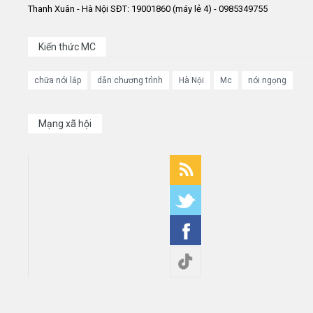
Thanh Xuân - Hà Nội SĐT: 19001860 (máy lẻ 4) - 0985349755
Kiến thức MC
chữa nói lắp
dẫn chương trình
Hà Nội
Mc
nói ngọng
Mạng xã hội