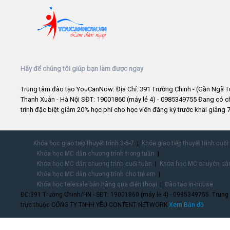
Hãy để chúng tôi giúp bạn làm được ngay
Trung tâm đào tạo YouCanNow: Địa Chỉ: 391 Trường Chinh - (Gần Ngã T
Thanh Xuân - Hà Nội SĐT: 19001860 (máy lẻ 4) - 0985349755 Đang có 
trình đặc biệt giảm 20% học phí cho học viên đăng ký trước khai giảng 7
Khóa học giao tiếp thuyết trình 3-5-7
Khóa giao tiếp thuyết trình cuối
Khóa học MC dẫn chương trình trong tuần
Khóa học MC dẫn chương trình cuối tuần
Khóa học MC chuyên dẫn
Khóa học MC dẫn chương trình cho trẻ em
Khóa học telesale bán hàng qua điện thoại
Đào tạo In-house
ĐC:391 Trường Chinh/HN - SĐT: 19001860 (máy lẻ 4) - 0985349755. Trung
trực thuộc CÔNG TY TNHH YÊU CONTENT NETWORK.
Xem Bản đồ