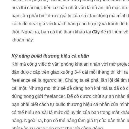
nữa thì cái mục tiêu cơ bản nhất vẫn là đủ ăn, đủ mặc đã
bạn cần phải biết được giá trị của sức lao động mà mình 
cách để deal giá với khách hàng cho hợp lý và tránh để bị
thòi. Ngoài ra, bạn có thể tham khảo tại
đây
để rõ thêm về
khoản này.
Kỹ năng build thương hiệu cá nhân
Khi mà công việc ở văn phòng khá an nhàn với mớ proje
đặn được cấp trên giao xuống 3-4 cái mỗi tháng thì khi ra
freelance sẽ là ngược lại. Chúng ta sẽ phải lặn lội để tìm
cái một. Nhưng mọi thứ sẽ dễ dàng hơn khi mà ta đã có 
đứng trong giới freelancer. Để có được chút sự an nhàn ấ
bạn phải biết cách tự build thương hiệu cá nhân của mình
có thể hiểu sơ sài là mức độ uy tín của bạn trong mắt khá
hàng. Ngoài ra, bạn có thể nâng tầm giá trị của bản thân l
nhờ vào sự giao tiếp chặt chẽ với cộng động.