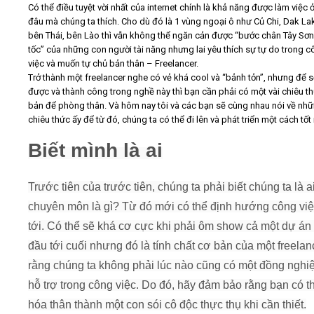
Khóa học MC nhí cho trẻ em thứ 2, 4, 6
Có thể điều tuyệt vời nhất của internet chính là khả năng được làm việc ở
Khóa học kỹ năng thuyết trình cuối tuần
đâu mà chúng ta thích. Cho dù đó là 1 vùng ngoại ô như Củ Chi, Dak La
Video
Khóa học kỹ năng giao tiếp - thuyết trình online
bên Thái, bên Lào thì vẫn không thể ngăn cản được “bước chân Tây Sơn
Khóa học "Nghệ thuật giao tiếp - thuyết trình đỉnh cao"
tốc” của những con người tài năng nhưng lai yêu thích sự tự do trong 
việc và muốn tự chủ bản thân – Freelancer.
Khóa học Train The Trainer - Nghề vàng rạng danh
Kiến thức
Trở thành một freelancer nghe có vẻ khá cool và “bảnh tỏn”, nhưng để 
Khóa học Phát triển bán hàng - Sức bật mới, hiệu quả mới
được và thành công trong nghề này thì bạn cần phải có một vài chiêu t
Lớp học MC nhí cuối tuần khai giảng
Liên hệ - Đăng ký
bản để phòng thân. Và hôm nay tôi và các bạn sẽ cùng nhau nói về nh
Lớp học MC nhí thứ 3, 5, 7
chiêu thức ấy để từ đó, chúng ta có thể đi lên và phát triển một cách tốt 
Khóa học tổ chức sự kiện chuyên nghiệp
Khóa học kỹ năng thuyết trình dành cho sinh viên
Biết mình là ai
Khóa học MC tiệc cưới cuối tuần
Khóa học kỹ năng Telesales
Tìm kiếm
Trước tiên của trước tiên, chúng ta phải biết chúng ta là ai
Khóa học Luyện chữ đẹp chiều thứ 4, 7
Khóa học làm phim 72h cho thiếu niên
chuyên môn là gì? Từ đó mới có thể định hướng công vi
Khóa học Make up cá nhân học tối 2,4,6
tới. Có thể sẽ khá cơ cực khi phải ôm show cả một dự án
Khóa học chữa ngọng You Can Now
đầu tới cuối nhưng đó là tính chất cơ bản của một freelan
rằng chúng ta không phải lúc nào cũng có một đồng nghi
hỗ trợ trong công việc. Do đó, hãy đảm bảo rằng bạn có t
hóa thân thành một con sói cô độc thực thụ khi cần thiết.