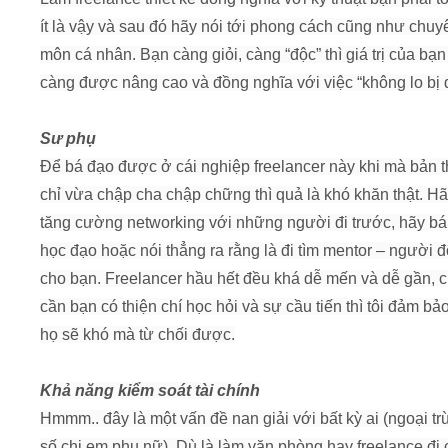
ít là vậy và sau đó hãy nói tới phong cách cũng như chuy
môn cá nhân. Bạn càng giỏi, càng “độc” thì giá trị của bạn
càng được nâng cao và đồng nghĩa với việc “không lo bị đ
Sư phụ
Để bá đạo được ở cái nghiệp freelancer này khi mà bản 
chỉ vừa chập cha chập chững thì quả là khó khăn thật. H
tăng cường networking với những người đi trước, hãy bá
học đạo hoặc nói thẳng ra rằng là đi tìm mentor – người 
cho bạn. Freelancer hầu hết đều khá dễ mến và dễ gần, c
cần bạn có thiện chí học hỏi và sự cầu tiến thì tôi đảm bảo
họ sẽ khó mà từ chối được.
Khả năng kiểm soát tài chính
Hmmm.. đây là một vấn đề nan giải với bất kỳ ai (ngoại tr
số chị em phụ nữ). Dù là làm văn phòng hay freelance đi