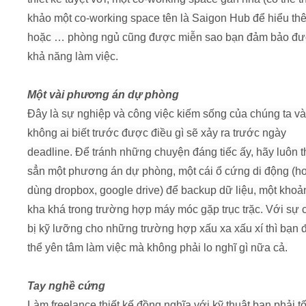
khảo một co-working space tên là Saigon Hub để hiểu th
hoặc … phòng ngủ cũng được miễn sao bạn đảm bảo đ
khả năng làm việc.
Một vài phương án dự phòng
Đây là sự nghiệp và công việc kiếm sống của chúng ta và
không ai biết trước được điều gì sẽ xảy ra trước ngày
deadline. Để tránh những chuyện đáng tiếc ấy, hãy luôn t
sẳn một phương án dự phòng, một cái ổ cứng di động (h
dùng dropbox, google drive) để backup dữ liệu, một khoản
kha khá trong trường hợp máy móc gặp trục trặc. Với sự
bị kỹ lưỡng cho những trường hợp xấu xa xấu xí thì bạn 
thể yên tâm làm việc mà không phải lo nghĩ gì nữa cả.
Tay nghề cứng
Làm freelance thiết kế đồng nghĩa với kỹ thuật bạn phải tốt