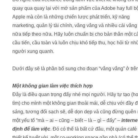
quay qua quay lại với mớ sản phẩm của Adobe hay full b
Apple mà còn là những chiến lược phát triển, kỹ năng
marketing, quản lý tài chính, vâng vâng và nhiều cái vân
nữa tiếp theo nữa. Hãy luôn chuẩn bị cho bản thân một c
cầu tiến, cầu toàn và luôn chịu khó tiếp thu, học hỏi từ n
người xung quanh.
Dưới đây sẽ là phần bổ sung cho đoạn “vâng vâng” ở trên
Một không gian làm việc thích hợp
Đây là điều quan trọng đấy nhé mọi người. Hãy tự tạo (h
tìm) cho mình một không gian thoải mái, dễ chịu với đầy 
sáng, tương đối sạch sẽ, dễ dọn dẹp và cũng đừng quên
một yếu tố “mà – ai – cũng – biết – là – gì – đấy” –
interne
định để làm việc
. Đó có thể là bất cứ đâu, một quán café
thiết kế tuyệt vời, một co-working space gần nhà (có thể 