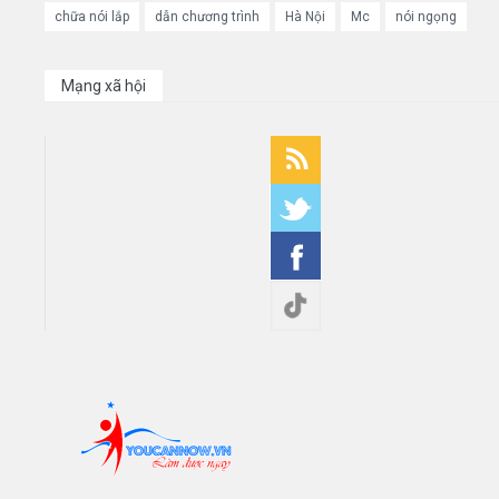
chữa nói lắp
dẫn chương trình
Hà Nội
Mc
nói ngọng
Mạng xã hội