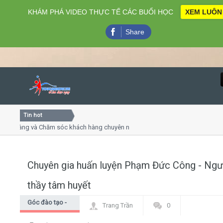
KHÁM PHÁ VIDEO THỰC TẾ CÁC BUỔI HỌC
XEM LUÔN
Share
Tin hot
Close
ng và Chăm sóc khách hàng chuyên nghiệp
Khóa học kỹ năn
trình online
Khóa học "Nghệ th
4, 7
Khóa học làm phi
Chuyên gia huấn luyện Phạm Đức Công - Ngư
Home
thầy tâm huyết
Giới thiệu
Góc đào tạo -
Trang Trần
0
Góc học viên
Lịch khai giảng