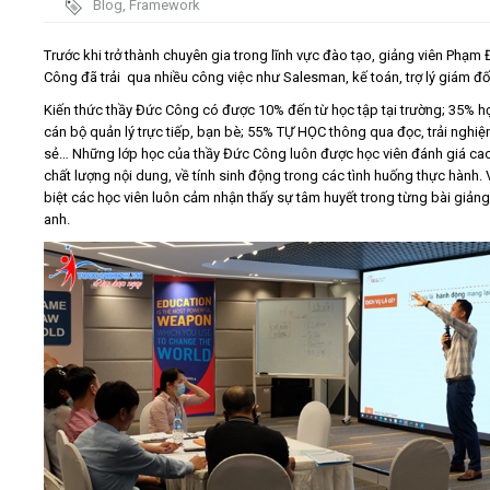
Blog
,
Framework
Video
Trước khi trở thành chuyên gia trong lĩnh vực đào tạo, giảng viên Phạm
Công đã trải qua nhiều công việc như Salesman, kế toán, trợ lý giám đ
Kiến thức
Kiến thức thầy Đức Công có được 10% đến từ học tập tại trường; 35% h
cán bộ quản lý trực tiếp, bạn bè; 55% TỰ HỌC thông qua đọc, trải nghiệ
sẻ… Những lớp học của thầy Đức Công luôn được học viên đánh giá ca
Liên hệ - Đăng ký
chất lượng nội dung, về tính sinh động trong các tình huống thực hành.
biệt các học viên luôn cảm nhận thấy sự tâm huyết trong từng bài giản
anh.
Tìm kiếm