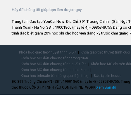
Hãy để chúng tôi giúp bạn làm được ngay
Trung tâm đào tạo YouCanNow: Địa Chỉ: 391 Trường Chinh - (Gần Ngã T
Thanh Xuân - Hà Nội SĐT: 19001860 (máy lẻ 4) - 0985349755 Đang có 
trình đặc biệt giảm 20% học phí cho học viên đăng ký trước khai giảng 7
Khóa học giao tiếp thuyết trình 3-5-7
Khóa giao tiếp thuyết trình cuối
Khóa học MC dẫn chương trình trong tuần
Khóa học MC dẫn chương trình cuối tuần
Khóa học MC chuyên dẫn
Khóa học MC dẫn chương trình cho trẻ em
Khóa học telesale bán hàng qua điện thoại
Đào tạo In-house
ĐC:391 Trường Chinh/HN - SĐT: 19001860 (máy lẻ 4) - 0985349755. Trung
trực thuộc CÔNG TY TNHH YÊU CONTENT NETWORK.
Xem Bản đồ