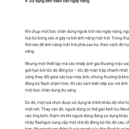
4. Sử dụng đèn flash vào ngày nắng
Khi chụp một bức chân dung ngoài trời vào ngày nắng, n
loại bỏ bóng xấu xí gây ra bởi ánh nắng mặt trời. Trong t
thế nào để ánh nắng mặt trời phía sau họ, theo cách đó h
sáng.
Nhưng một thiết lập mà các nhiếp ảnh gia thường mắc sai 
giới hạn bởi tốc độ đồng bộ – tốc độ màn trập nhanh nhất 
cũng thay đổi giữa các loại máy ảnh, nhưng thường là kh
đồng bộ flash chậm hơn, thì các cảm biến tiếp xúc với ánh
một bức chân dung dư sáng.
Do đó, một lựa chọn được sử dụng là chỉnh khẩu độ nhỏ hơ
mất nét. Thay vào đó, người dùng có thể gắn kính lọc Neut
vào ống kính, thậm chí khi người dùng đang sử dụng khẩu độ
nháy flashgun cung cấp một chế độ đồng bộ tốc độ cao, c