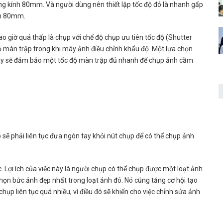
ng kính 80mm. Và người dùng nên thiết lập tốc độ đó là nhanh gấp
ính 80mm.
 giờ quá thấp là chụp với chế độ chụp ưu tiên tốc độ (Shutter
 độ màn trập trong khi máy ảnh điều chỉnh khẩu độ. Một lựa chọn
 này sẽ đảm bảo một tốc độ màn trập đủ nhanh để chụp ảnh cầm
sẽ phải liên tục đưa ngón tay khỏi nút chụp để có thể chụp ảnh
. Lợi ích của việc này là người chụp có thể chụp được một loạt ảnh
họn bức ảnh đẹp nhất trong loạt ảnh đó. Nó cũng tăng cơ hội tạo
hụp liên tục quá nhiều, vì điều đó sẽ khiến cho việc chỉnh sửa ảnh