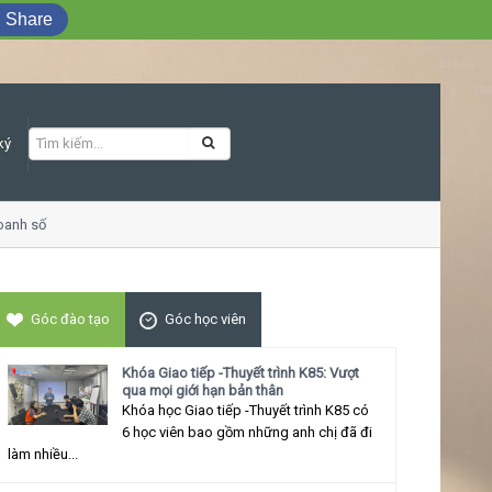
Share
ký
anh số
Khóa học Giao tiếp ứng xử thu hú
Góc đào tạo
Góc học viên
Khóa Giao tiếp -Thuyết trình K85: Vượt
qua mọi giới hạn bản thân
Khóa học Giao tiếp -Thuyết trình K85 có
6 học viên bao gồm những anh chị đã đi
làm nhiều...