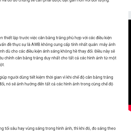
 và do đó chúng sẽ cần phải được đặt gần hơn với đối tượng.
 thiết lập trước việc cân bằng trắng phù hợp với các điều kiện
ì vấn đề thực sự là AWB không cung cấp tính nhất quán: máy ảnh
ảnh dù cho các điều kiện ánh sáng không hề thay đổi. Điều này sẽ
ều chỉnh cân bằng trắng duy nhất cho tất cả các hình ảnh từ một
ột.
 giúp người dùng tiết kiệm thời gian vì khi chế độ cân bằng trắng
đổi, nó sẽ ảnh hưởng đến tất cả các hình ảnh trong cùng chế độ
tối sâu hay vùng sáng trong hình ảnh, thì khi đó, đo sáng theo