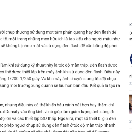
K
gười chụp thường sử dụng một tấm phản quang hay đèn flash để
Đ
hực tế, một trong những mẹo hữu ích là tạo kiểu cho người mẫu như
I
ọ sẽ không bị nheo mắt và sử dụng đèn flash để cân bằng độ phơi
lầm khi sử dụng kỹ thuật này là tốc độ màn trập. Đèn flash được
có thể được thiết lập trên máy ảnh khi sử dụng đèn flash. Điều này
n
oảng 1/200-1/250 giây. Và khi máy ảnh chuyển sang tốc độ chụp
2
 sáng môi trường xung quanh sẽ lâu hơn ban đầu. Kết quả là tạo ra
n, nhưng điều này có thể khiến hậu cảnh nét hơn hay thậm chí
ral Density vào ống kính vì nó giúp làm giảm lượng ánh sáng đi
 lớn và các thiết lập ISO thấp. Ngoài ra, một số thiết bị giữ đèn
2
ho phép người chụp sử dụng đèn flash ở tốc độ màn trập nhanh