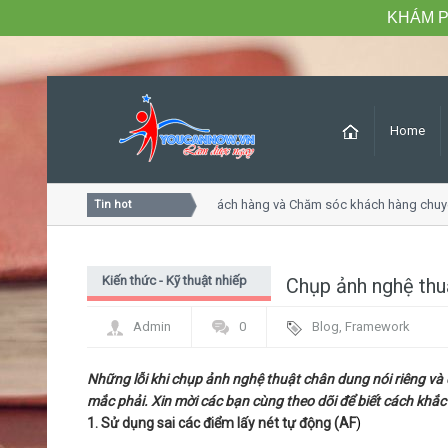
KHÁM P
Home
Khóa học Tư duy dịch vụ khách hàng và Chăm sóc khách hàng chuyê
Tin hot
Kiến thức - Kỹ thuật nhiếp
Chụp ảnh nghệ thu
ảnh
Admin
0
Blog
,
Framework
Những lỗi khi chụp ảnh nghệ thuật chân dung nói riêng và
mắc phải. Xin mời các bạn cùng theo dõi để biết cách khắ
1. Sử dụng sai các điểm lấy nét tự động (AF
)