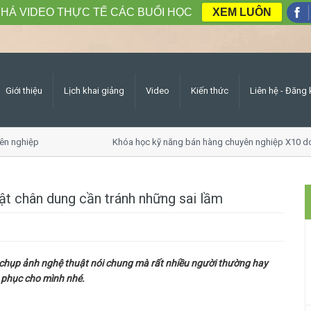
HÁ VIDEO THỰC TẾ CÁC BUỔI HỌC
XEM LUÔN
Giới thiệu
Lịch khai giảng
Video
Kiến thức
Liên hệ - Đăng 
n nghiệp
Khóa học kỹ năng bán hàng chuyên nghiệp X10 do
ật chân dung cần tránh những sai lầm
 chụp ảnh nghệ thuật nói chung mà rất nhiều người thường hay
c phục cho mình nhé.