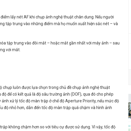
 điểm lấy nét AF khi chụp ảnh nghệ thuật chân dung. Nếu người
ông tập trung vào những điểm mà họ muốn xuất hiện sắc nét – và
khóa tập trung vào đôi mắt – hoặc mắt gần nhất với máy ảnh – sau
ứng với mắt.
 độ chụp luôn được lựa chọn trong chủ đề chụp ảnh nghệ thuật
u độ để có kết quả là độ sâu trường ảnh (DOF), qua đó cho phép
 ảnh xử lý tốc độ màn trập ở chế độ Aperture Priority, nếu mức độ
u độ nhỏ hơn, dẫn đến tốc độ màn trập quá chậm và hình ảnh
rập không chậm hơn so với tiêu cự được sử dụng. Vì vậy, tốc độ