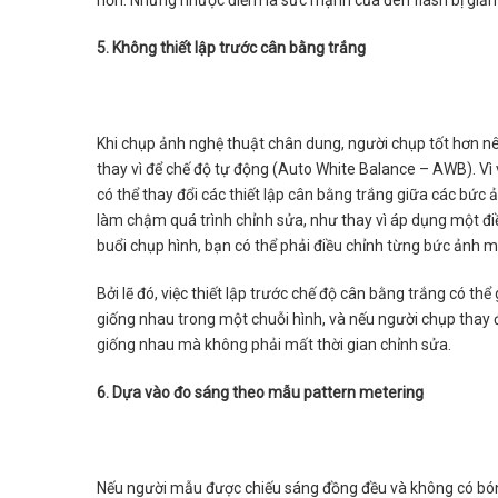
hơn. Nhưng nhược điểm là sức mạnh của đèn flash bị giảm
5. Không thiết lập trước cân bằng trắng
Khi chụp ảnh nghệ thuật chân dung, người chụp tốt hơn nên
thay vì để chế độ tự động (Auto White Balance – AWB). V
có thể thay đổi các thiết lập cân bằng trắng giữa các bức 
làm chậm quá trình chỉnh sửa, như thay vì áp dụng một đi
buổi chụp hình, bạn có thể phải điều chỉnh từng bức ảnh m
Bởi lẽ đó, việc thiết lập trước chế độ cân bằng trắng có thể
giống nhau trong một chuỗi hình, và nếu người chụp thay 
giống nhau mà không phải mất thời gian chỉnh sửa.
6. Dựa vào đo sáng theo mẫu pattern metering
Nếu người mẫu được chiếu sáng đồng đều và không có bóng 