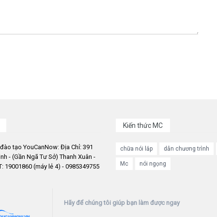
Kiến thức MC
 đào tạo YouCanNow: Địa Chỉ: 391
chữa nói lắp
dẫn chương trình
nh - (Gần Ngã Tư Sở) Thanh Xuân -
Mc
nói ngọng
: 19001860 (máy lẻ 4) - 0985349755
Hãy để chúng tôi giúp bạn làm được ngay