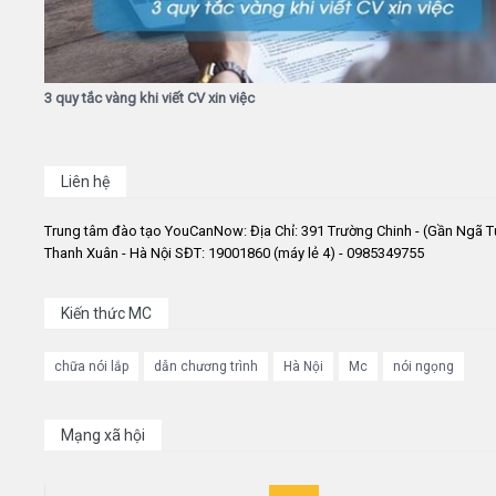
3 quy tắc vàng khi viết CV xin việc
Liên hệ
Trung tâm đào tạo YouCanNow: Địa Chỉ: 391 Trường Chinh - (Gần Ngã T
Thanh Xuân - Hà Nội SĐT: 19001860 (máy lẻ 4) - 0985349755
Kiến thức MC
chữa nói lắp
dẫn chương trình
Hà Nội
Mc
nói ngọng
Mạng xã hội