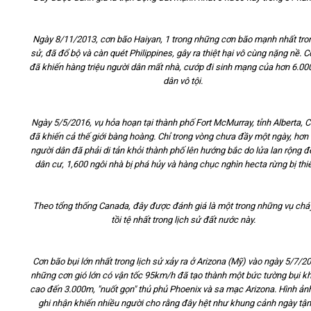
Ngày 8/11/2013, cơn bão Haiyan, 1 trong những cơn bão mạnh nhất tron
sử, đã đổ bộ và càn quét Philippines, gây ra thiệt hại vô cùng nặng nề. 
đã khiến hàng triệu người dân mất nhà, cướp đi sinh mạng của hơn 6.00
dân vô tội.
Ngày 5/5/2016, vụ hỏa hoạn tại thành phố Fort McMurray, tỉnh Alberta, 
đã khiến cả thế giới bàng hoàng. Chỉ trong vòng chưa đầy một ngày, hơn
người dân đã phải di tản khỏi thành phố lên hướng bắc do lửa lan rộng 
dân cư, 1,600 ngôi nhà bị phá hủy và hàng chục nghìn hecta rừng bị thiê
Theo tổng thống Canada, đây được đánh giá là một trong những vụ chá
tồi tệ nhất trong lịch sử đất nước này.
Cơn bão bụi lớn nhất trong lịch sử xảy ra ở Arizona (Mỹ) vào ngày 5/7/20
những cơn gió lớn có vận tốc 95km/h đã tạo thành một bức tường bụi k
cao đến 3.000m, "nuốt gọn" thủ phủ Phoenix và sa mạc Arizona. Hình ả
ghi nhận khiến nhiều người cho rằng đây hệt như khung cảnh ngày tận