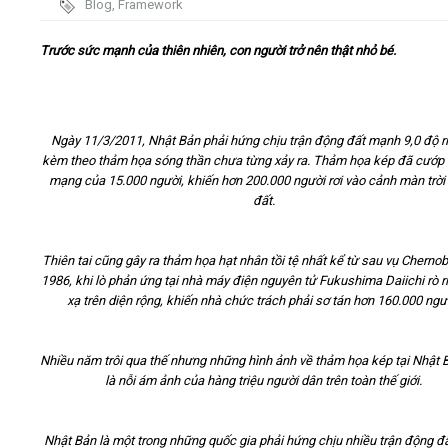
Blog
,
Framework
Video
Trước sức mạnh của thiên nhiên, con người trở nên thật nhỏ bé.
Kiến thức
Ngày 11/3/2011, Nhật Bản phải hứng chịu trận động đất mạnh 9,0 độ ri
Liên hệ - Đăng ký
kèm theo thảm họa sóng thần chưa từng xảy ra. Thảm họa kép đã cướp 
mạng của 15.000 người, khiến hơn 200.000 người rơi vào cảnh màn trời
đất.
Tìm kiếm
Thiên tai cũng gây ra thảm họa hạt nhân tồi tệ nhất kể từ sau vụ Cherno
1986, khi lò phản ứng tại nhà máy điện nguyên tử Fukushima Daiichi rò r
xạ trên diện rộng, khiến nhà chức trách phải sơ tán hơn 160.000 ngư
Nhiều năm trôi qua thế nhưng những hình ảnh về thảm họa kép tại Nhật 
là nỗi ám ảnh của hàng triệu người dân trên toàn thế giới.
Nhật Bản là một trong những quốc gia phải hứng chịu nhiều trận động đ