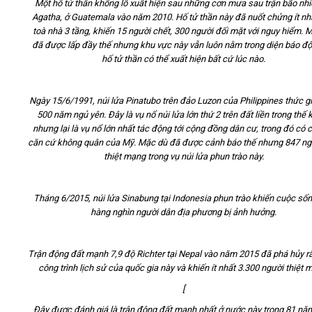
Một hố tử thần khổng lồ xuất hiện sau những cơn mưa sau trận bão nhi
Agatha, ở Guatemala vào năm 2010. Hố tử thần này đã nuốt chửng ít nh
toà nhà 3 tầng, khiến 15 người chết, 300 người đối mặt với nguy hiểm. 
đã được lấp đầy thế nhưng khu vực này vẫn luôn nằm trong diện báo độ
hố tử thần có thể xuất hiện bất cứ lúc nào.
Ngày 15/6/1991, núi lửa Pinatubo trên đảo Luzon của Philippines thức g
500 năm ngủ yên. Đây là vụ nổ núi lửa lớn thứ 2 trên đất liền trong thế k
nhưng lại là vụ nổ lớn nhất tác động tới cộng đồng dân cư, trong đó có 
căn cứ không quân của Mỹ. Mặc dù đã được cảnh báo thế nhưng 847 ng
thiệt mạng trong vụ núi lửa phun trào này.
Tháng 6/2015, núi lửa Sinabung tại Indonesia phun trào khiến cuộc số
hàng nghìn người dân địa phương bị ảnh hưởng.
Trận động đất mạnh 7,9 độ Richter tại Nepal vào năm 2015 đã phá hủy rấ
công trình lịch sử của quốc gia này và khiến ít nhất 3.300 người thiệt 
[
Đây được đánh giá là trận động đất mạnh nhất ở nước này trong 81 nă