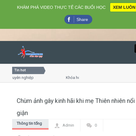
KHÁM PHÁ VIDEO THỰC TẾ CÁC BUỔI HỌC
XEM LUÔN
Share
Tin hot
Close
chuyên nghiệp
Khóa học kỹ năng bán hàng chuyên nghiệp X1
Khóa học "Nghệ thuật giao tiếp - thuyết trình đ
Khóa học làm phim 72h cho thiếu niên
Chùm ảnh gây kinh hãi khi mẹ Thiên nhiên nổi
Home
giận
Giới thiệu
Thông tin tổng
Admin
0
hợp
Lịch khai giảng