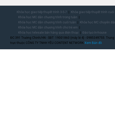
Khóa học giao tiếp thuyết trình 3-5-7
Khóa giao tiếp thuyết trình cuối
Khóa học MC dẫn chương trình trong tuần
Khóa học MC dẫn chương trình cuối tuần
Khóa học MC chuyên dẫn
Khóa học MC dẫn chương trình cho trẻ em
Khóa học telesale bán hàng qua điện thoại
Đào tạo In-house
ĐC:391 Trường Chinh/HN - SĐT: 19001860 (máy lẻ 4) - 0985349755. Trung
trực thuộc CÔNG TY TNHH YÊU CONTENT NETWORK.
Xem Bản đồ