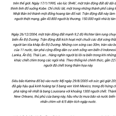
trên thế giới. Ngày 17/1/1995, vào lúc 5h46’, một trận động đất dữ dội 
thình lình đổ xuống Kobe. Chỉ chốc lát, một trong những thành phố cảng l
Nhật Bản trở thành một đống hoang tàn đổ nát. Trận động đất này làm
người thiệt mạng, gần 43.800 người bị thương, 150.000 ngôi nhà bị tàn
Ngày 26/12/2004, một trận động đất mạnh 9,2 độ Richter làm rung chu
biển Ấn Độ Dương. Trận động đất kích hoạt một chuỗi các đợt sóng thầ
người lan tỏa khắp Ấn Độ Dương. Những con sóng cao 30m, tràn vào b
của 11 nước, tàn phá cộng đồng dân cư sinh sống ven biển ở Indonesia
Lanka, Ấn Độ, Thái Lan... Hàng nghìn người bị lôi ra biển trong khi nhữn
khác chết chìm trong các ngôi nhà. Theo thống kê chính thức, gần 22
người đã chết trong thảm họa này.
Siêu bão Katrina đổ bộ vào nước Mỹ ngày 29/8/2005 với sức gió giật 2
đã gây hậu quả kinh hoàng tại 5 bang ven Vịnh Mexico, trong đó hứng ch
phá nặng nề nhất là bang Louisiana với khoảng 1300 người chết. Thàn
New Orleans, thủ phủ của bang này, hầu như bị mưa bão và nước biển
nhấn chìm với 4/5 diện tích ngập nước.