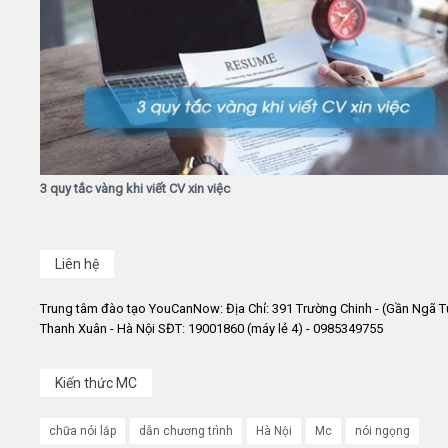
3 quy tắc vàng khi viết CV xin việc
Liên hệ
Trung tâm đào tạo YouCanNow: Địa Chỉ: 391 Trường Chinh - (Gần Ngã T
Thanh Xuân - Hà Nội SĐT: 19001860 (máy lẻ 4) - 0985349755
Kiến thức MC
chữa nói lắp
dẫn chương trình
Hà Nội
Mc
nói ngọng