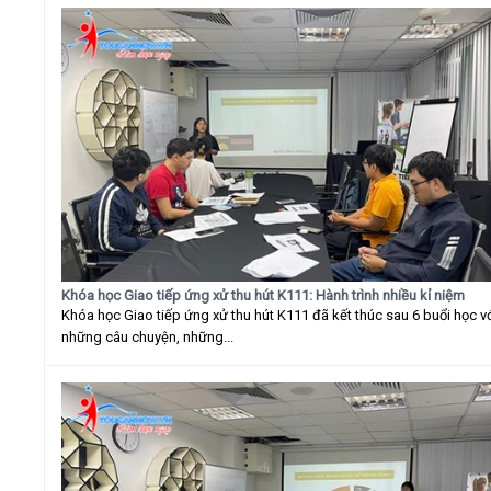
Khóa học Giao tiếp ứng xử thu hút K111: Hành trình nhiều kỉ niệm
Khóa học Giao tiếp ứng xử thu hút K111 đã kết thúc sau 6 buổi học v
những câu chuyện, những...