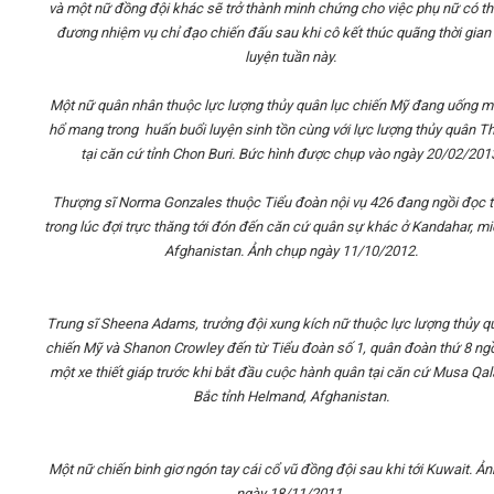
và một nữ đồng đội khác sẽ trở thành minh chứng cho việc phụ nữ có t
đương nhiệm vụ chỉ đạo chiến đấu sau khi cô kết thúc quãng thời gian
luyện tuần này.
Một nữ quân nhân thuộc lực lượng thủy quân lục chiến Mỹ đang uống m
hổ mang trong huấn buổi luyện sinh tồn cùng với lực lượng thủy quân T
tại căn cứ tỉnh Chon Buri. Bức hình được chụp vào ngày 20/02/201
Thượng sĩ Norma Gonzales thuộc Tiểu đoàn nội vụ 426 đang ngồi đọc t
trong lúc đợi trực thăng tới đón đến căn cứ quân sự khác ở Kandahar, m
Afghanistan. Ảnh chụp ngày 11/10/2012.
Trung sĩ Sheena Adams, trưởng đội xung kích nữ thuộc lực lượng thủy q
chiến Mỹ và Shanon Crowley đến từ Tiểu đoàn số 1, quân đoàn thứ 8 ngồ
một xe thiết giáp trước khi bắt đầu cuộc hành quân tại căn cứ Musa Qal
Bắc tỉnh Helmand, Afghanistan.
Một nữ chiến binh giơ ngón tay cái cổ vũ đồng đội sau khi tới Kuwait. Ả
ngày 18/11/2011.