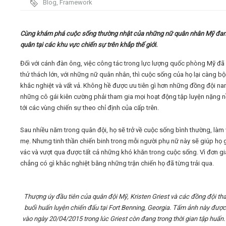
Blog
,
Framework
Video
Cùng khám phá cuộc sống thường nhật của những nữ quân nhân Mỹ đa
quân tại các khu vực chiến sự trên khắp thế giới.
Kiến thức
Đối với cánh đàn ông, việc công tác trong lực lượng quốc phòng Mỹ đã 
thử thách lớn, với những nữ quân nhân, thì cuộc sống của họ lại càng bộ
Liên hệ - Đăng ký
khắc nghiệt và vất vả. Không hề được ưu tiên gì hơn những đồng đội nam
những cô gái kiên cường phải tham gia mọi hoạt động tập luyện nặng n
tới các vùng chiến sự theo chỉ định của cấp trên.
Tìm kiếm
Sau nhiều năm trong quân đội, họ sẽ trở về cuộc sống bình thường, làm 
mẹ. Nhưng tinh thần chiến binh trong mỗi người phụ nữ này sẽ giúp họ
vác và vượt qua được tất cả những khó khăn trong cuộc sống. Vì đơn gi
chẳng có gì khắc nghiệt bằng những trận chiến họ đã từng trải qua.
Thượng úy đầu tiên của quân đội Mỹ, Kristen Griest và các đồng đội th
buổi huấn luyện chiến đấu tại Fort Benning, Georgia. Tấm ảnh này đượ
vào ngày 20/04/2015 trong lúc Griest còn đang trong thời gian tập huấn.