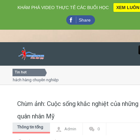
KHÁM PHÁ VIDEO THỰC TẾ CÁC BUỔI HỌC
XEM LUÔN
Share
Tin hot
Close
khách hàng chuyên nghiệp
Khóa học kỹ năng bán hàng chuy
Khóa học "Nghệ thuật giao tiếp - t
Khóa học làm phim 72h cho thiếu 
Chùm ảnh: Cuộc sống khắc nghiệt của những
Home
quân nhân Mỹ
Giới thiệu
Thông tin tổng
Admin
0
hợp
Lịch khai giảng