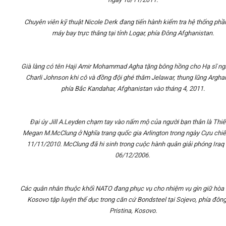
Chuyên viên kỹ thuật Nicole Derk đang tiến hành kiểm tra hệ thống phầ
máy bay trực thăng tại tỉnh Logar, phía Đông Afghanistan.
Già làng có tên Haji Amir Mohammad Agha tặng bông hồng cho Hạ sĩ ng
Charli Johnson khi cô và đồng đội ghé thăm Jelawar, thung lũng Argha
phía Bắc Kandahar, Afghanistan vào tháng 4, 2011.
Đại úy Jill A.Leyden chạm tay vào nấm mộ của người bạn thân là Thiế
Megan M.McClung ở Nghĩa trang quốc gia Arlington trong ngày Cựu chiế
11/11/2010. McClung đã hi sinh trong cuộc hành quân giải phóng Iraq
06/12/2006.
Các quân nhân thuộc khối NATO đang phục vụ cho nhiệm vụ gìn giữ hòa b
Kosovo tập luyện thể dục trong căn cứ Bondsteel tại Sojevo, phía đôn
Pristina, Kosovo.