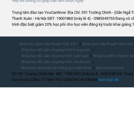
Hãy để chúng tôi giúp bạn làm được ngay
Trung tâm đào tạo YouCanNow: Địa Chỉ: 391 Trường Chinh - (Gần Ngã T
Thanh Xuân - Hà Nội SĐT: 19001860 (máy lẻ 4) - 0985349755 Đang có 
trình đặc biệt giảm 20% học phí cho học viên đăng ký trước khai giảng 7
Khóa học giao tiếp thuyết trình 3-5-7
Khóa giao tiếp thuyết trình cuối
Khóa học MC dẫn chương trình trong tuần
Khóa học MC dẫn chương trình cuối tuần
Khóa học MC chuyên dẫn
Khóa học MC dẫn chương trình cho trẻ em
Khóa học telesale bán hàng qua điện thoại
Đào tạo In-house
ĐC:391 Trường Chinh/HN - SĐT: 19001860 (máy lẻ 4) - 0985349755. Trung
trực thuộc CÔNG TY TNHH YÊU CONTENT NETWORK.
Xem Bản đồ