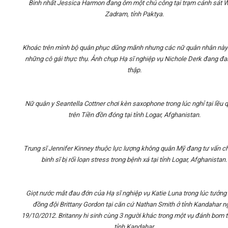
Binh nhất Jessica Harmon đang ôm một chú công tại trạm cảnh sát W
Zadram, tỉnh Paktya.
Khoác trên mình bộ quân phục dũng mãnh nhưng các nữ quân nhân này 
những cô gái thực thụ. Ảnh chụp Hạ sĩ nghiệp vụ Nichole Derk đang đ
thập.
Nữ quân y Seantella Cottner chơi kèn saxophone trong lúc nghỉ tại lều 
trên Tiền đồn đóng tại tỉnh Logar, Afghanistan.
Trung sĩ Jennifer Kinney thuộc lực lượng không quân Mỹ đang tư vấn c
binh sĩ bị rối loạn stress trong bệnh xá tại tỉnh Logar, Afghanistan.
Giọt nước mắt đau đớn của Hạ sĩ nghiệp vụ Katie Luna trong lúc tưởng
đồng đội Brittany Gordon tại căn cứ Nathan Smith ở tỉnh Kandahar n
19/10/2012. Britanny hi sinh cùng 3 người khác trong một vụ đánh bom t
tỉnh Kandahar.