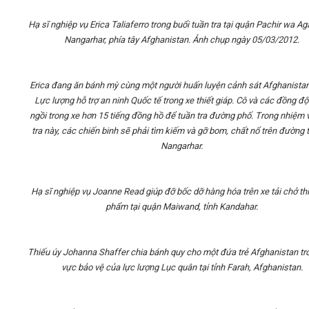
Hạ sĩ nghiệp vụ Erica Taliaferro trong buổi tuần tra tại quận Pachir wa A
Nangarhar, phía tây Afghanistan. Ảnh chụp ngày 05/03/2012.
Erica đang ăn bánh mỳ cùng một người huấn luyện cảnh sát Afghanista
Lực lượng hỗ trợ an ninh Quốc tế trong xe thiết giáp. Cô và các đồng độ
ngồi trong xe hơn 15 tiếng đồng hồ để tuần tra đường phố. Trong nhiệm 
tra này, các chiến binh sẽ phải tìm kiếm và gỡ bom, chất nổ trên đường t
Nangarhar.
Hạ sĩ nghiệp vụ Joanne Read giúp đỡ bốc dỡ hàng hóa trên xe tải chở th
phẩm tại quận Maiwand, tỉnh Kandahar.
Thiếu úy Johanna Shaffer chia bánh quy cho một đứa trẻ Afghanistan tr
vực bảo vệ của lực lượng Lục quân tại tỉnh Farah, Afghanistan.