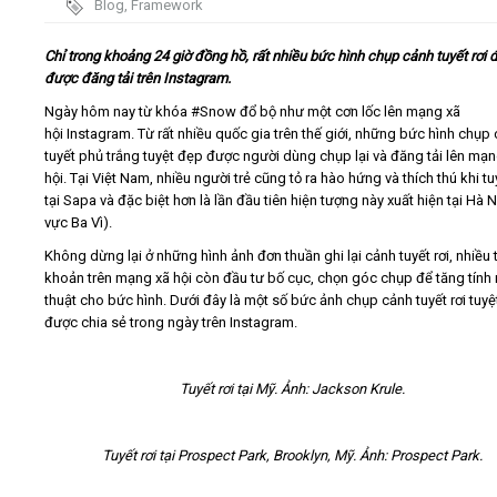
Blog
,
Framework
Video
Chỉ trong khoảng 24 giờ đồng hồ, rất nhiều bức hình chụp cảnh tuyết rơi 
được đăng tải trên Instagram.
Kiến thức
Ngày hôm nay từ khóa #Snow đổ bộ như một cơn lốc lên mạng xã
hội Instagram. Từ rất nhiều quốc gia trên thế giới, những bức hình chụp
tuyết phủ trắng tuyệt đẹp được người dùng chụp lại và đăng tải lên mạn
Liên hệ - Đăng ký
hội. Tại Việt Nam, nhiều người trẻ cũng tỏ ra hào hứng và thích thú khi tuy
tại Sapa và đặc biệt hơn là lần đầu tiên hiện tượng này xuất hiện tại Hà N
vực Ba Vì).
Không dừng lại ở những hình ảnh đơn thuần ghi lại cảnh tuyết rơi, nhiều t
khoản trên mạng xã hội còn đầu tư bố cục, chọn góc chụp để tăng tính
Tìm kiếm
thuật cho bức hình. Dưới đây là một số bức ảnh chụp cảnh tuyết rơi tuy
được chia sẻ trong ngày trên Instagram.
Tuyết rơi tại Mỹ. Ảnh: Jackson Krule.
Tuyết rơi tại Prospect Park, Brooklyn, Mỹ. Ảnh: Prospect Park.