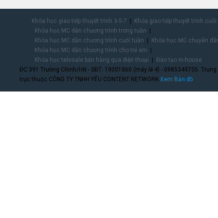
Khóa học giao tiếp thuyết trình 3-5-7
Khóa giao tiếp thuyết trình cuối
Khóa học MC dẫn chương trình trong tuần
Khóa học MC dẫn chương trình cuối tuần
Khóa học MC chuyên dẫn
Khóa học MC dẫn chương trình cho trẻ em
Khóa học telesale bán hàng qua điện thoại
Đào tạo In-house
ĐC:391 Trường Chinh/HN - SĐT: 19001860 (máy lẻ 4) - 0985349755. Trung
trực thuộc CÔNG TY TNHH YÊU CONTENT NETWORK.
Xem Bản đồ