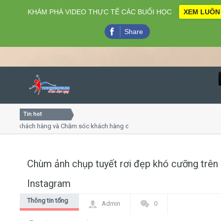
KHÁM PHÁ VIDEO THỰC TẾ CÁC BUỔI HỌC
XEM LUÔN
Share
Tin hot
Close
ụ khách hàng và Chăm sóc khách hàng chuyên nghiệp
Khóa h
p - thuyết trình online
Khóa h
chiều thứ 4, 7
Khóa h
Chùm ảnh chụp tuyết rơi đẹp khó cưỡng trên
Home
Instagram
Giới thiệu
Thông tin tổng
Admin
0
hợp
Lịch khai giảng