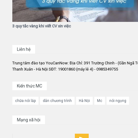
3 quy tắc vàng khi viết CV xin việc
Liên hệ
Trung tâm đào tạo YouCanNow: Địa Chỉ: 391 Trường Chinh - (Gần Ngã T
Thanh Xuân - Hà Nội SĐT: 19001860 (máy lẻ 4) - 0985349755
Kiến thức MC
chữa nói lắp
dẫn chương trình
Hà Nội
Mc
nói ngọng
Mạng xã hội