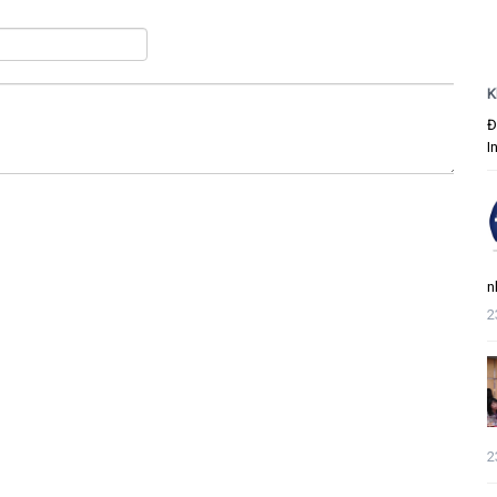
K
Đ
I
n
2
2