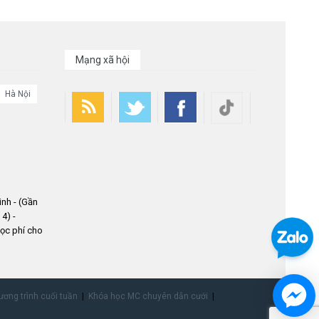
Mạng xã hội
Hà Nội
nh - (Gần
4) -
ọc phí cho
ơng trình cuối tuần
Khóa học MC chuyên dẫn cưới