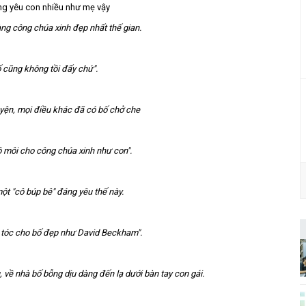
àng công chúa xinh đẹp nhất thế gian.
 cũng không tồi đấy chứ".
yện, mọi điều khác đã có bố chở che
ô môi cho công chúa xinh như con".
t "cô búp bê" đáng yêu thế này.
t tóc cho bố đẹp như David Beckham".
 về nhà bố bỗng dịu dàng đến lạ dưới bàn tay con gái.