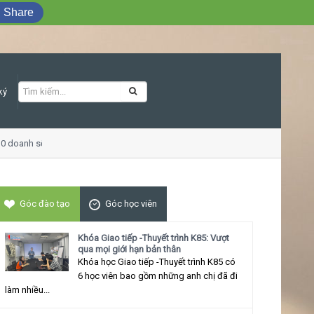
Share
ký
0 doanh số
Khóa học Giao tiếp ứng xử th
Góc đào tạo
Góc học viên
Khóa Giao tiếp -Thuyết trình K85: Vượt
qua mọi giới hạn bản thân
Khóa học Giao tiếp -Thuyết trình K85 có
6 học viên bao gồm những anh chị đã đi
làm nhiều...