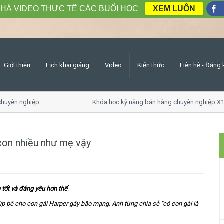
HÁ VIDEO THỰC TẾ CÁC BUỔI HỌC
XEM LUÔN
Giới thiệu
Lịch khai giảng
Video
Kiến thức
Liên hệ - Đăng 
huyên nghiệp
Khóa học kỹ năng bán hàng chuyên nghiệp X1
con nhiều như mẹ vậy
 tốt và đáng yêu hơn thế
.
 bê cho con gái Harper gây bão mạng. Anh từng chia sẻ "có con gái là