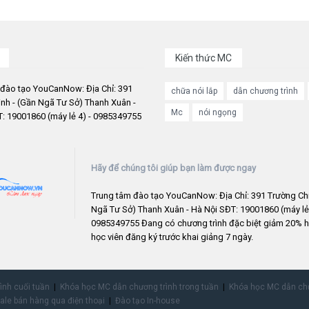
Kiến thức MC
 đào tạo YouCanNow: Địa Chỉ: 391
chữa nói lắp
dẫn chương trình
nh - (Gần Ngã Tư Sở) Thanh Xuân -
Mc
nói ngọng
: 19001860 (máy lẻ 4) - 0985349755
Hãy để chúng tôi giúp bạn làm được ngay
Trung tâm đào tạo YouCanNow: Địa Chỉ: 391 Trường Chi
Ngã Tư Sở) Thanh Xuân - Hà Nội SĐT: 19001860 (máy lẻ 
0985349755 Đang có chương trình đặc biệt giảm 20% h
học viên đăng ký trước khai giảng 7 ngày.
rình cuối tuần
Khóa học MC dẫn chương trình trong tuần
Khóa học MC dẫn chư
ale bán hàng qua điện thoại
Đào tạo In-house