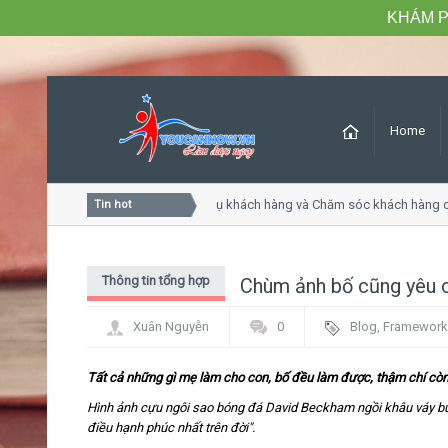
KHÁM P
Home
Khóa học Tư duy dịch vụ khách hàng và Chăm sóc khách hàng c
Tin hot
Thông tin tổng hợp
Chùm ảnh bố cũng yêu 
Xuân Nguyễn
0
Blog
,
Framework
Tất cả những gì mẹ làm cho con, bố đều làm được, thậm chí còn
Hình ảnh cựu ngôi sao bóng đá David Beckham ngồi khâu váy búp
điều hạnh phúc nhất trên đời".