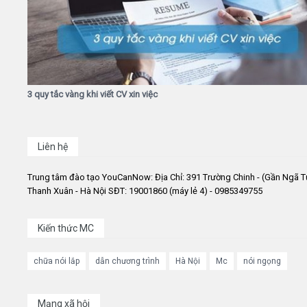
3 quy tắc vàng khi viết CV xin việc
Liên hệ
Trung tâm đào tạo YouCanNow: Địa Chỉ: 391 Trường Chinh - (Gần Ngã T
Thanh Xuân - Hà Nội SĐT: 19001860 (máy lẻ 4) - 0985349755
Kiến thức MC
chữa nói lắp
dẫn chương trình
Hà Nội
Mc
nói ngọng
Mạng xã hội