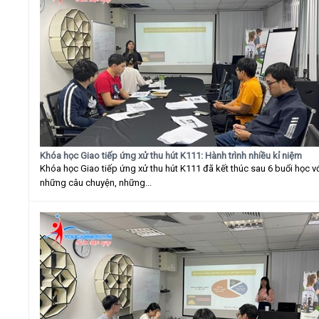
Khóa học Giao tiếp ứng xử thu hút K111: Hành trình nhiều kỉ niệm
Khóa học Giao tiếp ứng xử thu hút K111 đã kết thúc sau 6 buổi học v
những câu chuyện, những...