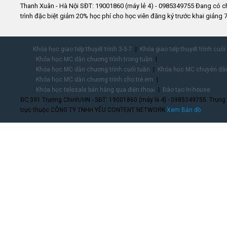
Thanh Xuân - Hà Nội SĐT: 19001860 (máy lẻ 4) - 0985349755 Đang có 
trình đặc biệt giảm 20% học phí cho học viên đăng ký trước khai giảng 7
Khóa học giao tiếp thuyết trình 3-5-7
Khóa giao tiếp thuyết trình cuối
Khóa học MC dẫn chương trình trong tuần
Khóa học MC dẫn chương trình cuối tuần
Khóa học MC chuyên dẫn
Khóa học MC dẫn chương trình cho trẻ em
Khóa học telesale bán hàng qua điện thoại
Đào tạo In-house
ĐC:391 Trường Chinh/HN - SĐT: 19001860 (máy lẻ 4) - 0985349755. Trung
trực thuộc CÔNG TY TNHH YÊU CONTENT NETWORK.
Xem Bản đồ