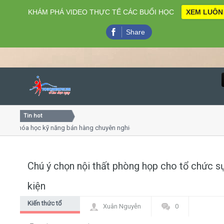
KHÁM PHÁ VIDEO THỰC TẾ CÁC BUỔI HỌC
XEM LUÔN
Share
Tin hot
Close
hóa học kỹ năng bán hàng chuyên nghiệp X10 doanh số
hóa học "Nghệ thuật giao tiếp - thuyết trình đỉnh cao"
hóa học làm phim 72h cho thiếu niên
Chú ý chọn nội thất phòng họp cho tổ chức s
Home
kiện
Giới thiệu
Kiến thức tổ
Xuân Nguyễn
0
chức sự kiện
Lịch khai giảng