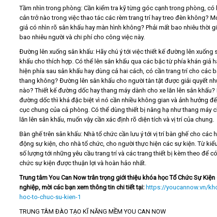
Tầm nhìn trong phòng: Cần kiểm tra kỹ từng góc cạnh trong phòng, có 
cản trở nào trong việc thao tác các rèm trang trí hay treo đèn không? M
giả có nhìn rõ sân khấu hay màn hình không? Phải mất bao nhiêu thời gi
bao nhiêu người và chi phí cho công việc này.
Đường lên xuống sân khấu: Hãy chú ý tới việc thiết kế đường lên xuống 
khấu cho thích hợp. Có thể lên sân khấu qua các bậc từ phía khán giả h
hiện phía sau sân khấu hay dùng cả hai cách, có cần trang trí cho các 
thang không? Đường lên sân khấu cho người tàn tật được giải quyết nh
nào? Thiết kế đường dốc hay thang máy dành cho xe lăn lên sân khấu?
đường dốc thì khá đặc biệt vì nó cần nhiều không gian và ảnh hưởng đ
cục chung của cả phòng. Có thể dùng thiết bị nâng hạ như thang máy c
lăn lên sân khấu, muốn vậy cần xác định rõ diện tích và vị trí của chung.
Bàn ghế trên sân khấu: Nhà tổ chức cần lưu ý tới vị trí bàn ghế cho các 
động sự kiện, cho nhà tổ chức, cho người thực hiện các sự kiện. Từ kiể
số lượng tới những yêu cầu trang trí và các trang thiết bị kèm theo để có
chức sự kiện được thuận lợi và hoàn hảo nhất.
Trung tâm You Can Now trân trọng giới thiệu khóa học Tổ Chức Sự Kiện
nghiệp, mời các bạn xem thông tin chi tiết tại:
https://youcannow.vn/kh
hoc-to-chuc-su-kien-1
TRUNG TÂM ĐÀO TẠO KĨ NĂNG MỀM YOU CAN NOW