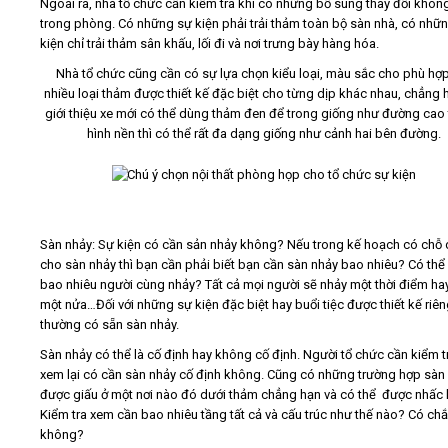
Ngoài ra, nhà tổ chức cần kiểm tra khi có những bổ sung thay đổi khôn
trong phòng. Có những sự kiện phải trải thảm toàn bộ sàn nhà, có nhữ
kiện chỉ trải thảm sân khấu, lối đi và nơi trưng bày hàng hóa.
Nhà tổ chức cũng cần có sự lựa chọn kiểu loại, màu sắc cho phù hợ
nhiều loại thảm được thiết kế đặc biệt cho từng dịp khác nhau, chẳng 
giới thiệu xe mới có thể dùng thảm đen để trong giống như đường cao 
hình nền thì có thể rất đa dạng giống như cảnh hai bên đường.
Sàn nhảy: Sự kiện có cần sản nhảy không? Nếu trong kế hoạch có chỗ
cho sàn nhảy thì bạn cần phải biết bạn cần sàn nhảy bao nhiêu? Có thể
bao nhiêu người cùng nhảy? Tất cả mọi người sẽ nhảy một thời điểm hay
một nửa…Đối với những sự kiện đặc biệt hay buổi tiệc được thiết kế riên
thường có sẵn sàn nhảy.
Sàn nhảy có thể là cố định hay không cố định. Người tổ chức cần kiểm t
xem lại có cần sàn nhảy cố định không. Cũng có những trường hợp sàn
được giấu ở một nơi nào đó dưới thảm chẳng hạn và có thể được nhấc l
Kiểm tra xem cần bao nhiêu tầng tất cả và cấu trúc như thế nào? Có ch
không?