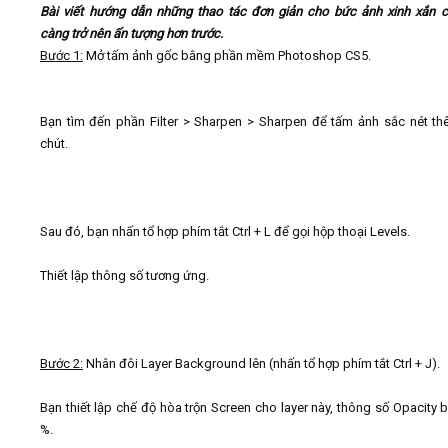
Bài viết hướng dẫn những thao tác đơn giản cho bức ảnh xinh xắn 
càng trở nên ấn tượng hơn trước.
Video
Bước 1:
Mở tấm ảnh gốc bằng phần mềm Photoshop CS5.
Kiến thức
Bạn tìm đến phần Filter > Sharpen > Sharpen để tấm ảnh sắc nét t
chút.
Liên hệ - Đăng ký
Sau đó, bạn nhấn tổ hợp phím tắt Ctrl + L để gọi hộp thoại Levels.
Tìm kiếm
Thiết lập thông số tương ứng.
Bước 2:
Nhân đôi Layer Background lên (nhấn tổ hợp phím tắt Ctrl + J).
Bạn thiết lập chế độ hòa trộn Screen cho layer này, thông số Opacity 
%.