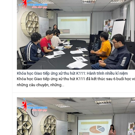
Khóa học Giao tiếp ứng xử thu hút K111: Hành trình nhiều kỉ niệm
Khóa học Giao tiếp ứng xử thu hút K111 đã kết thúc sau 6 buổi học v
những câu chuyện, những...