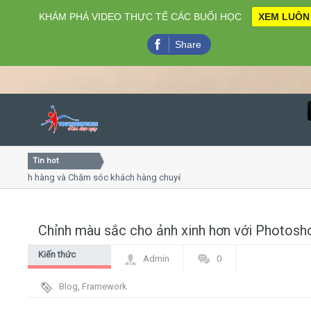
KHÁM PHÁ VIDEO THỰC TẾ CÁC BUỔI HỌC
XEM LUÔN
Share
Tin hot
Close
ách hàng và Chăm sóc khách hàng chuyên nghiệp
Khóa học k
huyết trình online
Khóa học "N
u thứ 4, 7
Khóa học l
Chỉnh màu sắc cho ảnh xinh hơn với Photosh
Home
Kiến thức
Admin
0
Giới thiệu
chung
Blog
,
Framework
Lịch khai giảng