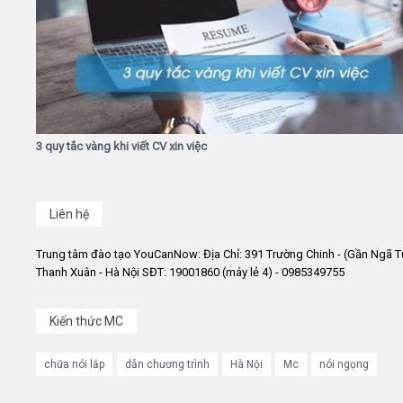
3 quy tắc vàng khi viết CV xin việc
Liên hệ
Trung tâm đào tạo YouCanNow: Địa Chỉ: 391 Trường Chinh - (Gần Ngã T
Thanh Xuân - Hà Nội SĐT: 19001860 (máy lẻ 4) - 0985349755
Kiến thức MC
chữa nói lắp
dẫn chương trình
Hà Nội
Mc
nói ngọng