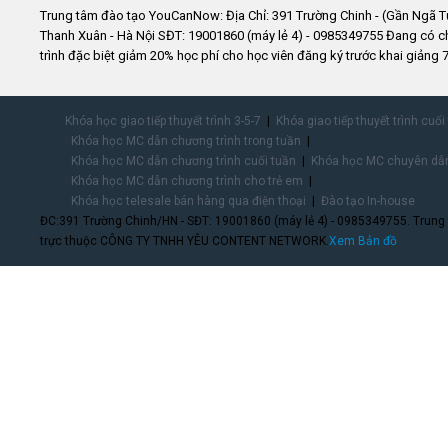
Trung tâm đào tạo YouCanNow: Địa Chỉ: 391 Trường Chinh - (Gần Ngã T
Thanh Xuân - Hà Nội SĐT: 19001860 (máy lẻ 4) - 0985349755 Đang có 
trình đặc biệt giảm 20% học phí cho học viên đăng ký trước khai giảng 7
Khóa học giao tiếp thuyết trình 3-5-7
Khóa giao tiếp thuyết trình cuối
Khóa học MC dẫn chương trình trong tuần
Khóa học MC dẫn chương trình cuối tuần
Khóa học MC chuyên dẫn
Khóa học MC dẫn chương trình cho trẻ em
Khóa học telesale bán hàng qua điện thoại
Đào tạo In-house
ĐC:391 Trường Chinh/HN - SĐT: 19001860 (máy lẻ 4) - 0985349755. Trung
trực thuộc CÔNG TY TNHH YÊU CONTENT NETWORK.
Xem Bản đồ