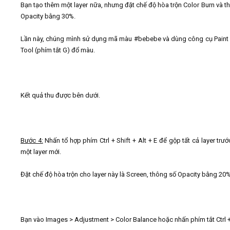
Bạn tạo thêm một layer nữa, nhưng đặt chế độ hòa trộn Color Burn và t
Opacity bằng 30%.
Lần này, chúng mình sử dụng mã màu
#
bebebe và dùng công cụ Paint
Tool (phím tắt G) đổ màu.
Kết quả thu được bên dưới.
Bước 4:
Nhấn tổ hợp phím Ctrl + Shift + Alt + E để gộp tất cả layer trư
một layer mới.
Đặt chế độ hòa trộn cho layer này là Screen, thông số Opacity bằng 20%
Bạn vào Images > Adjustment > Color Balance hoặc nhấn phím tắt Ctrl +