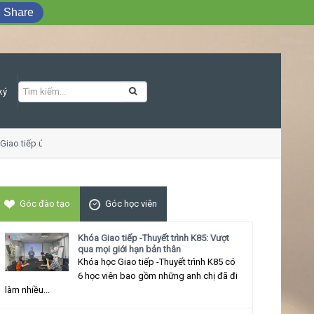
Share
ký
o tiếp ứng xử thu hút
Góc đào tạo
Góc học viên
Khóa Giao tiếp -Thuyết trình K85: Vượt
qua mọi giới hạn bản thân
Khóa học Giao tiếp -Thuyết trình K85 có
6 học viên bao gồm những anh chị đã đi
làm nhiều...