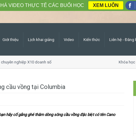
HÁ VIDEO THỰC TẾ CÁC BUỔI HỌC
XEM LUÔN
Giới thiệu
Lịch khai giảng
Video
Kiến thức
Liên hệ - Đăng 
huyên nghiệp X10 doanh số
Khóa học Gia
g cầu vồng tại Columbia
ạn hãy cố gắng ghé thăm dòng sông cầu vồng đặc biệt có tên Cano