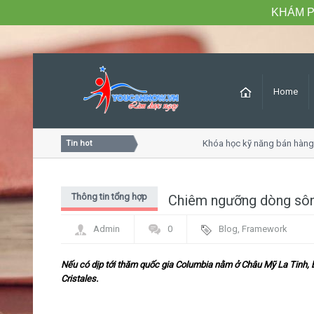
KHÁM P
Home
óc khách hàng chuyên nghiệp
Khóa học kỹ năng bán hàng c
Tin hot
Thông tin tổng hợp
Chiêm ngưỡng dòng sôn
Admin
0
Blog
,
Framework
Nếu có dịp tới thăm quốc gia Columbia nằm ở Châu Mỹ La Tinh, b
Cristales.