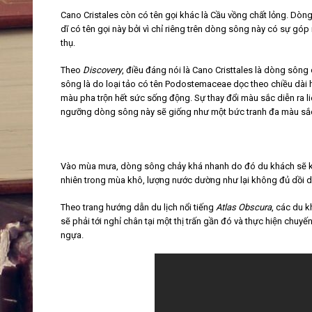
Cano Cristales còn có tên gọi khác là Cầu vồng chất lỏng. D
dĩ có tên gọi này bởi vì chỉ riêng trên dòng sông này có sự gó
thụ.
Theo
Discovery
, điều đáng nói là Cano Cristtales là dòng sôn
sông là do loại tảo có tên Podostemaceae dọc theo chiều dài hơn 
màu pha trộn hết sức sống động. Sự thay đổi màu sắc diễn ra l
ngưỡng dòng sông này sẽ giống như một bức tranh đa màu sắc đ
Vào mùa mưa, dòng sông chảy khá nhanh do đó du khách sẽ kh
nhiên trong mùa khô, lượng nước dường như lại không đủ dồi dà
Theo trang hướng dẫn du lịch nổi tiếng
Atlas Obscura
, các du 
sẽ phải tới nghỉ chân tại một thị trấn gần đó và thực hiện c
ngựa.