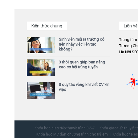
Kiến thức chung
Liên hệ
Sinh viên mới ra trường có
Trung tâm
nên nhảy việc liên tục
Trường Chi
không?
Hà Nội SĐT
3 thói quen giúp bạn nâng
cao cơ hội trúng tuyển
3 quy tắc vàng khi viết CV xin
việc
Khóa học giao tiếp thuyết trình 3-5-7
Khóa giao tiếp thuyết t
Khóa học MC dẫn chương trình cho trẻ em
Khóa học teles