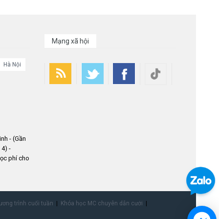
Mạng xã hội
Hà Nội
nh - (Gần
4) -
ọc phí cho
ơng trình cuối tuần
Khóa học MC chuyên dẫn cưới