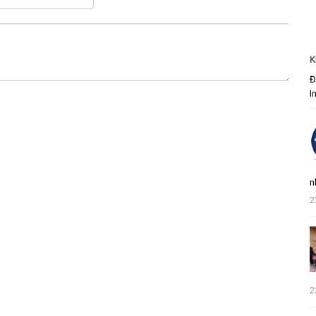
K
Đ
I
n
2
2