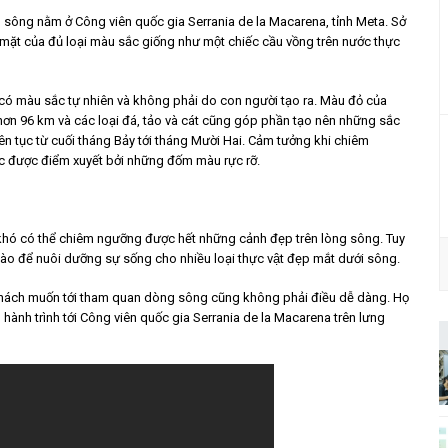
òng sông nằm ở Công viên quốc gia Serrania de la Macarena, tỉnh Meta. Sở
p mặt của đủ loại màu sắc giống như một chiếc cầu vồng trên nước thực
g có màu sắc tự nhiên và không phải do con người tạo ra. Màu đỏ của
96 km và các loại đá, tảo và cát cũng góp phần tạo nên những sắc
iên tục từ cuối tháng Bảy tới tháng Mười Hai. Cảm tưởng khi chiêm
ược điểm xuyết bởi những đốm màu rực rỡ.
ó có thể chiêm ngưỡng được hết những cảnh đẹp trên lòng sông. Tuy
o để nuôi dưỡng sự sống cho nhiều loại thực vật đẹp mắt dưới sông.
khách muốn tới tham quan dòng sông cũng không phải điều dễ dàng. Họ
huyến hành trình tới Công viên quốc gia Serrania de la Macarena trên lưng