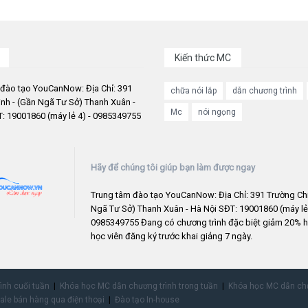
Kiến thức MC
 đào tạo YouCanNow: Địa Chỉ: 391
chữa nói lắp
dẫn chương trình
nh - (Gần Ngã Tư Sở) Thanh Xuân -
Mc
nói ngọng
: 19001860 (máy lẻ 4) - 0985349755
Hãy để chúng tôi giúp bạn làm được ngay
Trung tâm đào tạo YouCanNow: Địa Chỉ: 391 Trường Chi
Ngã Tư Sở) Thanh Xuân - Hà Nội SĐT: 19001860 (máy lẻ 
0985349755 Đang có chương trình đặc biệt giảm 20% h
học viên đăng ký trước khai giảng 7 ngày.
rình cuối tuần
Khóa học MC dẫn chương trình trong tuần
Khóa học MC dẫn chư
ale bán hàng qua điện thoại
Đào tạo In-house