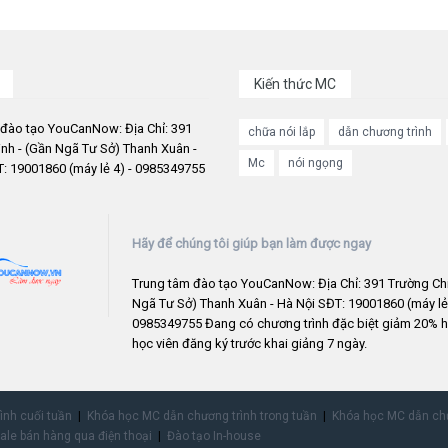
Kiến thức MC
 đào tạo YouCanNow: Địa Chỉ: 391
chữa nói lắp
dẫn chương trình
nh - (Gần Ngã Tư Sở) Thanh Xuân -
Mc
nói ngọng
: 19001860 (máy lẻ 4) - 0985349755
Hãy để chúng tôi giúp bạn làm được ngay
Trung tâm đào tạo YouCanNow: Địa Chỉ: 391 Trường Chi
Ngã Tư Sở) Thanh Xuân - Hà Nội SĐT: 19001860 (máy lẻ 
0985349755 Đang có chương trình đặc biệt giảm 20% h
học viên đăng ký trước khai giảng 7 ngày.
rình cuối tuần
Khóa học MC dẫn chương trình trong tuần
Khóa học MC dẫn chư
ale bán hàng qua điện thoại
Đào tạo In-house