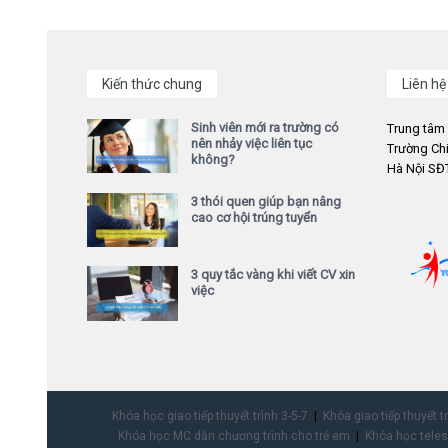
Kiến thức chung
Liên hệ
Sinh viên mới ra trường có
Trung tâm
nên nhảy việc liên tục
Trường Chi
không?
Hà Nội SĐT
3 thói quen giúp bạn nâng
cao cơ hội trúng tuyển
3 quy tắc vàng khi viết CV xin
việc
Khóa học giao tiếp thuyết trình 3-5-7
Khóa giao tiếp thuyết t
Khóa học MC dẫn chương trình cho trẻ em
Khóa học teles