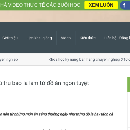
HÁ VIDEO THỰC TẾ CÁC BUỔI HỌC
XEM LUÔN
Giới thiệu
Lịch khai giảng
Video
Kiến thức
Liên hệ - Đăng 
n nghiệp
Khóa học kỹ năng bán hàng chuyên nghiệp X10 do
trụ bao la làm từ đồ ăn ngon tuyệt
ạo nên từ những món ăn sáng thường ngày như trứng ốp la hay tách cà