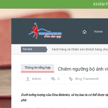
KHÁM P
Home
Khóa học Tư duy dịch vụ khách hàng và Chăm sóc khách hàng chuyê
Tin hot
Thông tin tổng hợp
Chiêm ngưỡng bộ ảnh vũ 
Admin
0
Blog
,
Framework
Dưới tưởng tượng của Dina Belenko, vũ trụ bao la có thể được t
phê.