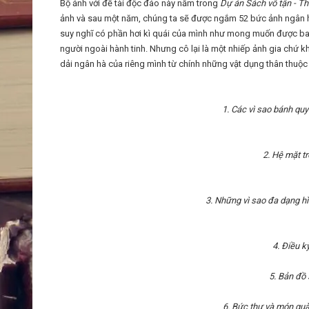
Bộ ảnh với đề tài độc đáo này nằm trong
Dự án Sách vô tận - Th
ảnh và sau một năm, chúng ta sẽ được ngắm 52 bức ảnh ngân hà
suy nghĩ có phần hơi kì quái của mình như mong muốn được bay 
người ngoài hành tinh. Nhưng cô lại là một nhiếp ảnh gia chứ k
dải ngân hà của riêng mình từ chính những vật dụng thân thuộ
1. Các vì sao bánh qu
2. Hệ mặt tr
3. Những vì sao đa dạng hìn
4. Điều kỳ
5. Bản đồ 
6. Bức thư và món quà