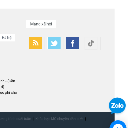
Mạng xã hội
Hà Nội
nh - (Gần
4) -
ọc phí cho
ơng trình cuối tuần
Khóa học MC chuyên dẫn cưới