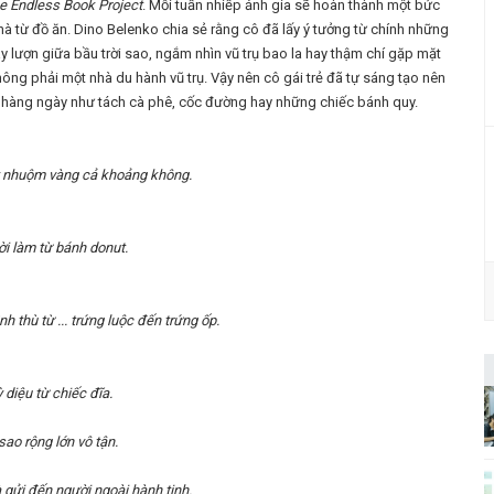
e Endless Book Project
. Mỗi tuần nhiếp ảnh gia sẽ hoàn thành một bức
 từ đồ ăn. Dino Belenko chia sẻ rằng cô đã lấy ý tưởng từ chính những
lượn giữa bầu trời sao, ngắm nhìn vũ trụ bao la hay thậm chí gặp mặt
hông phải một nhà du hành vũ trụ. Vậy nên cô gái trẻ đã tự sáng tạo nên
c hàng ngày như tách cà phê, cốc đường hay những chiếc bánh quy.
y nhuộm vàng cả khoảng không.
ời làm từ bánh donut.
h thù từ ... trứng luộc đến trứng ốp.
 diệu từ chiếc đĩa.
sao rộng lớn vô tận.
 gửi đến người ngoài hành tinh.