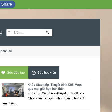
Share
ký
anh số
Khóa học Giao tiếp ứng xử thu hút
Góc đào tạo
Góc học viên
Khóa Giao tiếp -Thuyết trình K85: Vượt
qua mọi giới hạn bản thân
Khóa học Giao tiếp -Thuyết trình K85 có
6 học viên bao gồm những anh chị đã đi
làm nhiều...