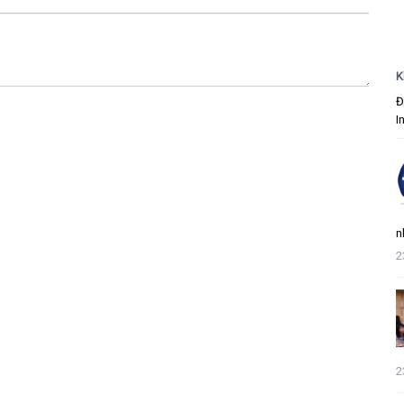
K
Đ
I
n
2
2