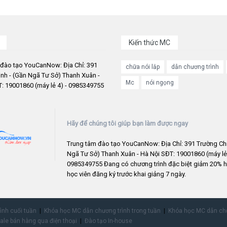
Kiến thức MC
 đào tạo YouCanNow: Địa Chỉ: 391
chữa nói lắp
dẫn chương trình
nh - (Gần Ngã Tư Sở) Thanh Xuân -
Mc
nói ngọng
: 19001860 (máy lẻ 4) - 0985349755
Hãy để chúng tôi giúp bạn làm được ngay
Trung tâm đào tạo YouCanNow: Địa Chỉ: 391 Trường Chi
Ngã Tư Sở) Thanh Xuân - Hà Nội SĐT: 19001860 (máy lẻ 
0985349755 Đang có chương trình đặc biệt giảm 20% h
học viên đăng ký trước khai giảng 7 ngày.
rình cuối tuần
Khóa học MC dẫn chương trình trong tuần
Khóa học MC dẫn chư
ale bán hàng qua điện thoại
Đào tạo In-house