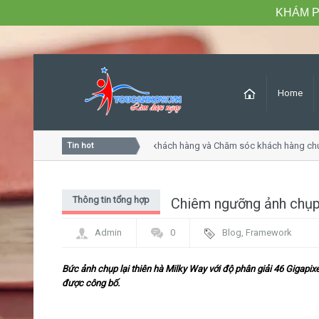
KHÁM P
Home
Khóa học Tư duy dịch vụ khách hàng và Chăm sóc khách hàng chuy
Tin hot
Thông tin tổng hợp
Chiêm ngưỡng ảnh chụp D
Admin
0
Blog
,
Framework
Bức ảnh chụp lại thiên hà Milky Way với độ phân giải 46 Gigapixe
được công bố.