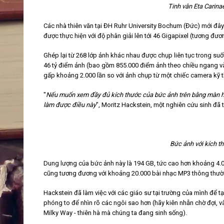
Tinh vân Eta Carina
Các nhà thiên văn tại ĐH Ruhr University Bochum (Đức) mới đâ
được thực hiện với độ phân giải lên tới 46 Gigapixel (tương đươ
Ghép lại từ 268 lớp ảnh khác nhau được chụp liên tục trong su
46 tỷ điểm ảnh (bao gồm 855.000 điểm ảnh theo chiều ngang và
gấp khoảng 2.000 lần so với ảnh chụp từ một chiếc camera kỹ th
"
Nếu muốn xem đầy đủ kích thước của bức ảnh trên bằng màn hì
làm được điều này
", Moritz Hackstein, một nghiên cứu sinh đã 
Bức ảnh với kích t
Dung lượng của bức ảnh này là 194 GB, tức cao hơn khoảng 4.0
cũng tương đương với khoảng 20.000 bài nhạc MP3 thông thườ
Hackstein đã làm việc với các giáo sư tại trường của mình để t
phóng to để nhìn rõ các ngôi sao hơn (hãy kiên nhẫn chờ đợi, v
Milky Way - thiên hà mà chúng ta đang sinh sống).