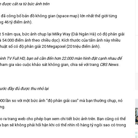
e được cắt ra từ bức ảnh trên
y đã công bố bản đồ không gian (space map) lớn nhất thế giới từng
ng 46 tỷ điểm ảnh).
ốt 5 năm qua, bức ảnh chụp lại Milky Way (Dải Ngân Hà) có độ phân giải
 54.000 điểm ảnh theo chiều dọc). Kích thước của tấm ảnh này nhiều
uật số có độ phân giải 20 Megapixel (20 triệu điểm ảnh).
nh TV Full HD, bạn sẽ cần đến hơn 22.000 màn hình đặt cạnh nhau để
tham gia vào cuộc khảo sát không gian, chia sẻ với trang
CBS News
.
hước đầy đủ được thu nhỏ lại
00 lần so với một bức ảnh "độ phân giải cao" mà bạn thường chụp, nó
ng.
ạo ra trang web cho phép bạn xem chi tiết bức ảnh trên. Bạn cũng có thể
à bạn sẽ không phải hối hận khi có thể nhìn rõ hàng tỷ ngôi sao có trong