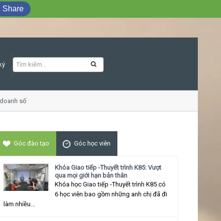
Share
ký
oanh số
Khóa học Giao tiếp ứng xử thu h
Góc đào tạo
Góc học viên
Khóa Giao tiếp -Thuyết trình K85: Vượt
qua mọi giới hạn bản thân
Khóa học Giao tiếp -Thuyết trình K85 có
6 học viên bao gồm những anh chị đã đi
làm nhiều...