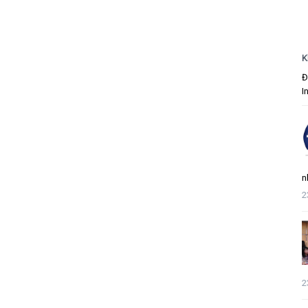
K
Đ
I
n
2
2