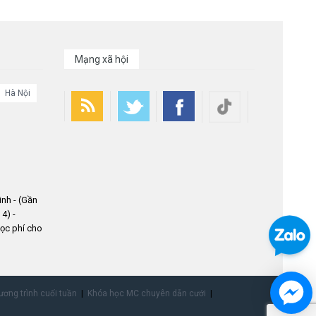
Mạng xã hội
Hà Nội
nh - (Gần
4) -
ọc phí cho
ơng trình cuối tuần
Khóa học MC chuyên dẫn cưới