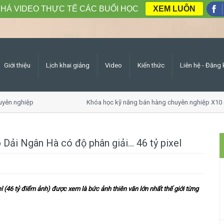
HÁ VIDEO THỰC TẾ CÁC BUỔI HỌC
XEM LUÔN
Giới thiệu
Lịch khai giảng
Video
Kiến thức
Liên hệ - Đăng 
ên nghiệp
Khóa học kỹ năng bán hàng chuyên nghiệp X10 d
ải Ngân Hà có độ phân giải... 46 tỷ pixel
l (46 tỷ điểm ảnh) được xem là bức ảnh thiên văn lớn nhất thế giới từng