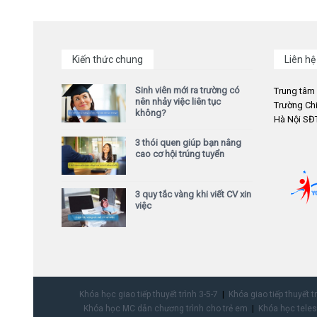
Kiến thức chung
Liên hệ
Sinh viên mới ra trường có
Trung tâm
nên nhảy việc liên tục
Trường Chi
không?
Hà Nội SĐT
3 thói quen giúp bạn nâng
cao cơ hội trúng tuyển
3 quy tắc vàng khi viết CV xin
việc
Khóa học giao tiếp thuyết trình 3-5-7
Khóa giao tiếp thuyết t
Khóa học MC dẫn chương trình cho trẻ em
Khóa học teles