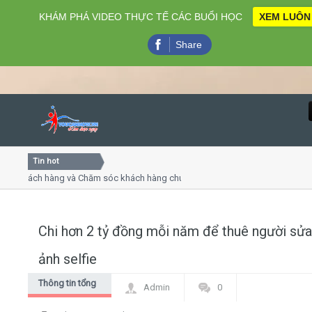
KHÁM PHÁ VIDEO THỰC TẾ CÁC BUỔI HỌC
XEM LUÔN
Share
Tin hot
Close
khách hàng và Chăm sóc khách hàng chuyên nghiệp
Khóa họ
- thuyết trình online
Khóa học
iều thứ 4, 7
Khóa học
Chi hơn 2 tỷ đồng mỗi năm để thuê người sửa
Home
ảnh selfie
Giới thiệu
Thông tin tổng
Admin
0
hợp
Lịch khai giảng