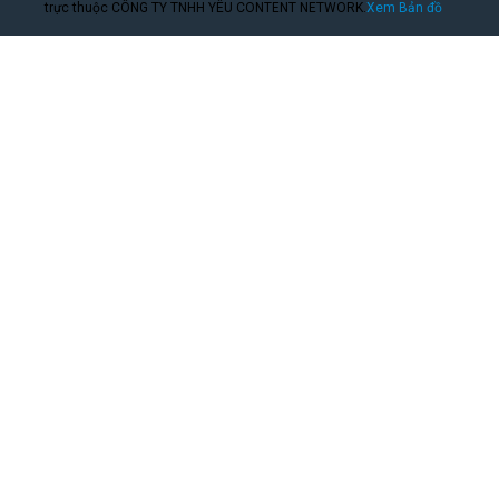
trực thuộc CÔNG TY TNHH YÊU CONTENT NETWORK.
Xem Bản đồ