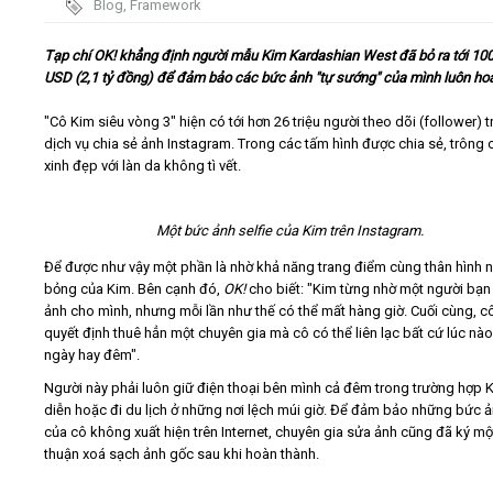
Blog
,
Framework
Video
Tạp chí OK! khẳng định người mẫu Kim Kardashian West đã bỏ ra tới 10
USD (2,1 tỷ đồng) để đảm bảo các bức ảnh "tự sướng" của mình luôn ho
Kiến thức
"Cô Kim siêu vòng 3" hiện có tới hơn 26 triệu người theo dõi (follower) t
dịch vụ chia sẻ ảnh Instagram. Trong các tấm hình được chia sẻ, trông 
Liên hệ - Đăng ký
xinh đẹp với làn da không tì vết.
Một bức ảnh selfie của Kim trên Instagram.
Để được như vậy một phần là nhờ khả năng trang điểm cùng thân hình 
Tìm kiếm
bỏng của Kim. Bên cạnh đó,
OK!
cho biết: "Kim từng nhờ một người bạn
ảnh cho mình, nhưng mỗi lần như thế có thể mất hàng giờ. Cuối cùng, c
quyết định thuê hẳn một chuyên gia mà cô có thể liên lạc bất cứ lúc nào,
ngày hay đêm".
Người này phải luôn giữ điện thoại bên mình cả đêm trong trường hợp K
diễn hoặc đi du lịch ở những nơi lệch múi giờ. Để đảm bảo những bức 
của cô không xuất hiện trên Internet, chuyên gia sửa ảnh cũng đã ký mộ
thuận xoá sạch ảnh gốc sau khi hoàn thành.