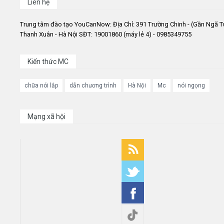
Liên hệ
Trung tâm đào tạo YouCanNow: Địa Chỉ: 391 Trường Chinh - (Gần Ngã T
Thanh Xuân - Hà Nội SĐT: 19001860 (máy lẻ 4) - 0985349755
Kiến thức MC
chữa nói lắp
dẫn chương trình
Hà Nội
Mc
nói ngọng
Mạng xã hội