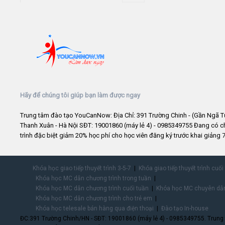
Hãy để chúng tôi giúp bạn làm được ngay
Trung tâm đào tạo YouCanNow: Địa Chỉ: 391 Trường Chinh - (Gần Ngã T
Thanh Xuân - Hà Nội SĐT: 19001860 (máy lẻ 4) - 0985349755 Đang có 
trình đặc biệt giảm 20% học phí cho học viên đăng ký trước khai giảng 7
Khóa học giao tiếp thuyết trình 3-5-7
Khóa giao tiếp thuyết trình cuối
Khóa học MC dẫn chương trình trong tuần
Khóa học MC dẫn chương trình cuối tuần
Khóa học MC chuyên dẫn
Khóa học MC dẫn chương trình cho trẻ em
Khóa học telesale bán hàng qua điện thoại
Đào tạo In-house
ĐC:391 Trường Chinh/HN - SĐT: 19001860 (máy lẻ 4) - 0985349755. Trung