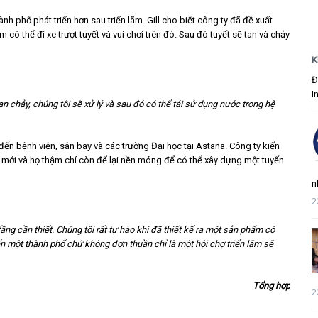
nh phố phát triển hơn sau triển lãm. Gill cho biết công ty đã đề xuất
 có thể đi xe trượt tuyết và vui chơi trên đó. Sau đó tuyết sẽ tan và chảy
K
Đ
I
 tan chảy, chúng tôi sẽ xử lý và sau đó có thể tái sử dụng nước trong hệ
ến bệnh viện, sân bay và các trường Đại học tại Astana. Công ty kiến
ố mới và họ thậm chí còn để lại nền móng để có thể xây dựng một tuyến
n
2
ầng cần thiết. Chúng tôi rất tự hào khi đã thiết kế ra một sản phẩm có
ến một thành phố chứ không đơn thuần chỉ là một hội chợ triển lãm sẽ
Tổng hợp
2