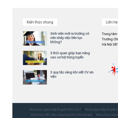
Kiến thức chung
Liên hệ
Sinh viên mới ra trường có
Trung tâm
nên nhảy việc liên tục
Trường Chi
không?
Hà Nội SĐT
3 thói quen giúp bạn nâng
cao cơ hội trúng tuyển
3 quy tắc vàng khi viết CV xin
việc
Khóa học giao tiếp thuyết trình 3-5-7
Khóa giao tiếp thuyết t
Khóa học MC dẫn chương trình cho trẻ em
Khóa học teles