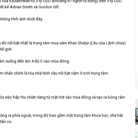
tốn của Kazakhstan từ 3 tỷ USD (khoảng 67 nghìn tỷ đồng) đến 5 tỷ USD
iết kế Adrian Smith và Gordon Gill.
hững hình ảnh dưới đây:
ng đó nổi bật nhất là trung tâm mua sắm Khan Shatyr (Lều của Lãnh chúa)
hế giới.
ể giảm xuống đến âm 4 độ C vào mùa đông.
nhấn chính là tòa nhà hình cầu nổi bật nằm ở vị trí trung tâm.
óa việc hấp thu nhiệt năng từ mặt trời vào mùa đông và tạo ra bóng râm
rộng ra phía ngoài, trong đó bao gồm một trung tâm khoa học, nhà hát
dân cư.