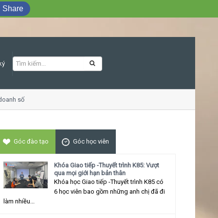
Share
ký
oanh số
Khóa học Giao tiếp ứng xử thu h
Góc đào tạo
Góc học viên
Khóa Giao tiếp -Thuyết trình K85: Vượt
qua mọi giới hạn bản thân
Khóa học Giao tiếp -Thuyết trình K85 có
6 học viên bao gồm những anh chị đã đi
làm nhiều...