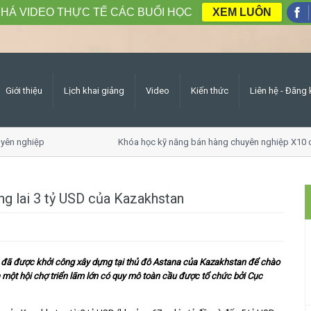
HÁ VIDEO THỰC TẾ CÁC BUỔI HỌC
XEM LUÔN
Giới thiệu
Lịch khai giảng
Video
Kiến thức
Liên hệ - Đăng 
ên nghiệp
Khóa học kỹ năng bán hàng chuyên nghiệp X10 d
ng lai 3 tỷ USD của Kazakhstan
o đã được khởi công xây dựng tại thủ đô Astana của Kazakhstan để chào
à một hội chợ triển lãm lớn có quy mô toàn cầu được tổ chức bởi Cục