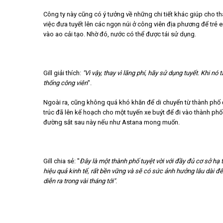
Công ty này cũng có ý tưởng về những chi tiết khác giúp cho thà
việc đưa tuyết lên các ngọn núi ở công viên địa phương để trẻ em
vào ao cải tạo. Nhờ đó, nước có thể được tái sử dụng.
Gill giải thích:
"Vì vậy, thay vì lãng phí, hãy sử dụng tuyết. Khi nó
thống công viên
".
Ngoài ra, cũng không quá khó khăn để di chuyển từ thành phố đ
trúc đã lên kế hoạch cho một tuyến xe buýt để đi vào thành ph
đường sắt sau này nếu như Astana mong muốn.
Gill chia sẻ: "
Đây là một thành phố tuyệt vời với đầy đủ cơ sở hạ t
hiệu quả kinh tế, rất bền vững và sẽ có sức ảnh hưởng lâu dài đ
diễn ra trong vài tháng tới"
.