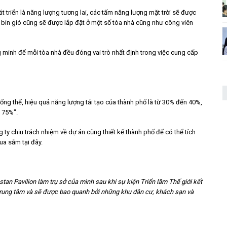
 triển là năng lượng tương lai, các tấm năng lượng mặt trời sẽ được
a bin gió cũng sẽ được lắp đặt ở một số tòa nhà cũng như công viên
 minh để mỗi tòa nhà đều đóng vai trò nhất định trong việc cung cấp
ề tổng thể, hiệu quả năng lượng tái tạo của thành phố là từ 30% đến 40%,
g 75%".
ty chịu trách nhiệm về dự án cũng thiết kế thành phố để có thể tích
ua sắm tại đây.
an Pavilion làm trụ sở của mình sau khi sự kiện Triển lãm Thế giới kết
rí trung tâm và sẽ được bao quanh bởi những khu dân cư, khách sạn và