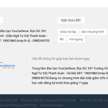
Kiến thức MC
 đào tạo YouCanNow: Địa Chỉ: 391
chữa nói lắp
dẫn chương trình
nh - (Gần Ngã Tư Sở) Thanh Xuân -
Mc
nói ngọng
: 19001860 (máy lẻ 4) - 0985349755
Hãy để chúng tôi giúp bạn làm được ngay
Trung tâm đào tạo YouCanNow: Địa Chỉ: 391 Trường Chi
Ngã Tư Sở) Thanh Xuân - Hà Nội SĐT: 19001860 (máy lẻ 
0985349755 Đang có chương trình đặc biệt giảm 20% h
học viên đăng ký trước khai giảng 7 ngày.
rình cuối tuần
Khóa học MC dẫn chương trình trong tuần
Khóa học MC dẫn chư
ale bán hàng qua điện thoại
Đào tạo In-house