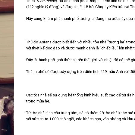
Theo
Tech Insider,
dự án thành phố tương lai ước tính sẽ tiêu 
(112 nghìn tỷ đồng) và được thiết kế bởi Công ty Kiến trúc và Th
Hãy cùng khám phá thành phố tương lai đáng mơ ước này qua n
Thủ đô Astana được biết đến với nhiều tòa nhà "tương lai" tro
với thiết kế độc đáo và được mệnh danh là "chiếc lều" lớn nhất t
Đây là thành phố lạnh thứ hai trên thế giới, với nhiệt độ có th
Thành phố sẽ được xây dựng trên diện tích 429 mẫu Anh với điểm 
Các tòa nhà sẽ sử dụng hệ thống kính hiệu suất cao để tối đa h
trong mùa hè.
Từ tòa nhà hình cầu trung tâm, sẽ có thêm 28 tòa nhà khác mở 
với sức chứa 1.000 chỗ ngồi, các khách sạn, văn phòng và khu 