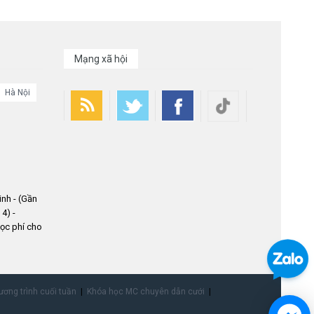
Mạng xã hội
Hà Nội
nh - (Gần
4) -
ọc phí cho
ơng trình cuối tuần
Khóa học MC chuyên dẫn cưới