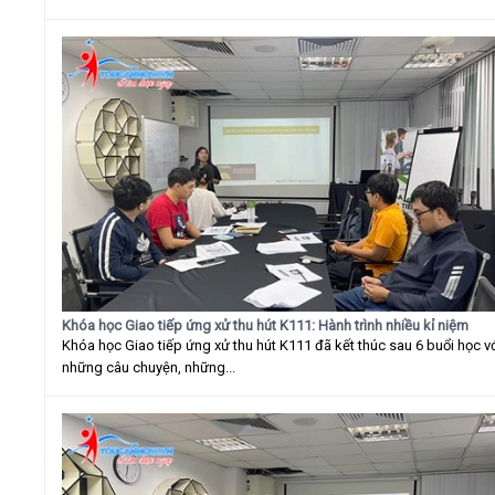
Khóa học Giao tiếp ứng xử thu hút K111: Hành trình nhiều kỉ niệm
Khóa học Giao tiếp ứng xử thu hút K111 đã kết thúc sau 6 buổi học v
những câu chuyện, những...