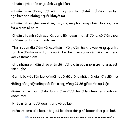
- Chuẩn bị về phần chụp ảnh và ghi hình.
- Chuẩn bị các đồ ăn, nước uống: Đây cũng là thời điểm tốt để chuẩn bị 
đặc biệt cho những người khuyết tật….
- Chuẩn bị bàn ghế, sân khấu, míc, loa, máy tính, máy chiếu, bục kê,…s
ở địa điểm tổ chức.
- Chuẩn bị danh sách các vật dụng liên quan như : di động, số điện thoại
thư điện tử cho các thành viên.
- Tham quan địa điểm với các thành viên, kiểm tra khu vực xung quanh
gồm bãi đỗ,nhà vệ sinh, nhà vườn, liên hệ nhân sự và sắp xếp, các loại 
vào và thóat hiểm.
- Cho những chỉ dẫn chắc chắn để hướng dẫn các nhóm viên giải quyết
tình huống.
- Đảm bảo việc liên lạc với mỗi người để thống nhất thời gian địa điểm c
Những công việc cần phải làm trong vòng 24-36 giờ trước sự kiện
- Kiểm tra các thư mời đã được gửi và được trả lời lại chưa, tạo danh sá
khách mời.
- Nhắc những người quan trọng về sự kiện.
- Kiểm tra xem các hoạt động đã lên theo đúng kế hoạch thời gian biểu