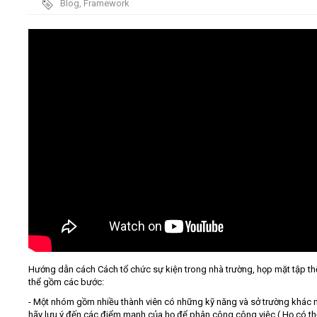
Blog
,
Framework
Video
Kiến thức
Liên hệ - Đăng ký
Tìm kiếm
Hướng dẫn cách Cách tổ chức sự kiện trong nhà trường, họp mặt tập th
thể gồm các bước:
- Một nhóm gồm nhiều thành viên có những kỹ năng và sở trường khác 
hãy lưu ý đến các điểm mạnh của họ để phân công công việc ( Họ có th