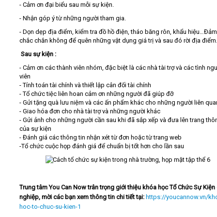
- Cảm ơn đại biểu sau mỗi sự kiện.
- Nhận góp ý từ những người tham gia.
- Dọn dẹp địa điểm, kiểm tra đồ hồ điện, tháo băng rôn, khẩu hiệu…Đả
chắc chắn không để quên những vật dụng giá trị và sau đó rời địa điểm
Sau sự kiện :
- Cảm ơn các thành viên nhóm, đặc biệt là các nhà tài trợ và các tình ng
viên
- Tính toán tài chính và thiết lập cân đối tài chính
- Tổ chức tiệc liên hoan cảm ơn những người đã giúp đỡ
- Gửi tặng quà lưu niệm và các ấn phẩm khác cho những người liên qua
- Giao hóa đơn cho nhà tài trợ và những người khác
- Gửi ảnh cho những người cần sau khi đã sắp xếp và đưa lên trang thôn
của sự kiện
- Đánh giá các thông tin nhận xét từ đơn hoặc từ trang web
-Tổ chức cuộc họp đánh giá để chuẩn bị tốt hơn cho lần sau
Trung tâm You Can Now trân trọng giới thiệu khóa học Tổ Chức Sự Kiện
nghiệp, mời các bạn xem thông tin chi tiết tại:
https://youcannow.vn/kh
hoc-to-chuc-su-kien-1