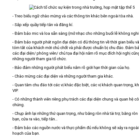
- Treo biếu ngữ chào mừng và các thông tin khác bên ngoài tòa nhà.
- Sắp xếp quầy tiếp tân và đăng kí.
- Đảm bảo mic và loa sẵn sàng (mở nhạc cho những buổi lễ không nghi 
- Đảm bảo người phát ngôn đại diện có đủ thông tin về thời gian biểu v
tóm tắt của khách mời chủ chốt và phải được chuẩn bị chu đáo. Đảm bả
các đại diện/ phóng viên/ chủ tọa đại hội nắm rõ mục đích hội nghị cũn
những người tham gia tổ chức.
- Bảo đảm những người phát biểu nắm rõ giới hạn thời gian của họ.
- Chào mừng các đại diện và những người tham gia khác.
- Quan tâm chu đáo tới các vị khác đặc biệt, các vị khách quan trọng, k
VIP.
- Có những thành viên riêng phụ trách các đại diện chung và quan hệ c
chúng.
- Chụp ảnh lại những thứ quan trọng, như băng rôn nhà tài trợ, băng rôn
bạn, cửa ra vào, tiếp tân…
- Đảm bảo các nguồn nước và thực phẩm đủ nếu không sẽ xảy ra ngoài
hoạch của bạn.