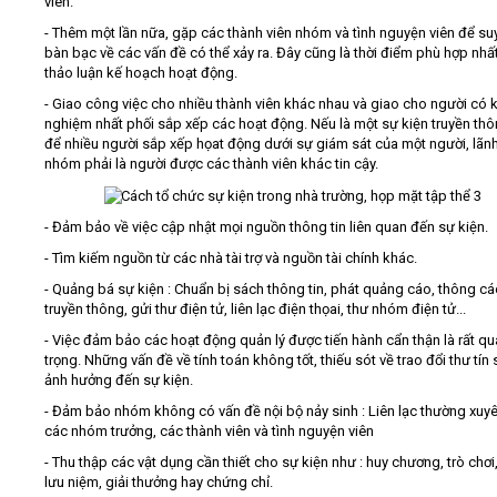
viên.
- Thêm một lần nữa, gặp các thành viên nhóm và tình nguyện viên để su
bàn bạc về các vấn đề có thể xảy ra. Đây cũng là thời điểm phù hợp nhấ
thảo luận kế hoạch hoạt động.
- Giao công việc cho nhiều thành viên khác nhau và giao cho người có 
nghiệm nhất phối sắp xếp các hoạt động. Nếu là một sự kiện truyền thô
để nhiều người sắp xếp họat động dưới sự giám sát của một người, lãn
nhóm phải là người được các thành viên khác tin cậy.
- Đảm bảo về việc cập nhật mọi nguồn thông tin liên quan đến sự kiện.
- Tìm kiếm nguồn từ các nhà tài trợ và nguồn tài chính khác.
- Quảng bá sự kiện : Chuẩn bị sách thông tin, phát quảng cáo, thông c
truyền thông, gửi thư điện tử, liên lạc điện thọai, thư nhóm điện tử...
- Việc đảm bảo các hoạt động quản lý được tiến hành cẩn thận là rất q
trọng. Những vấn đề về tính toán không tốt, thiếu sót về trao đổi thư tín
ảnh hưởng đến sự kiện.
- Đảm bảo nhóm không có vấn đề nội bộ nảy sinh : Liên lạc thường xuyê
các nhóm trưởng, các thành viên và tình nguyện viên
- Thu thập các vật dụng cần thiết cho sự kiện như : huy chương, trò chơi,
lưu niệm, giải thưởng hay chứng chỉ.