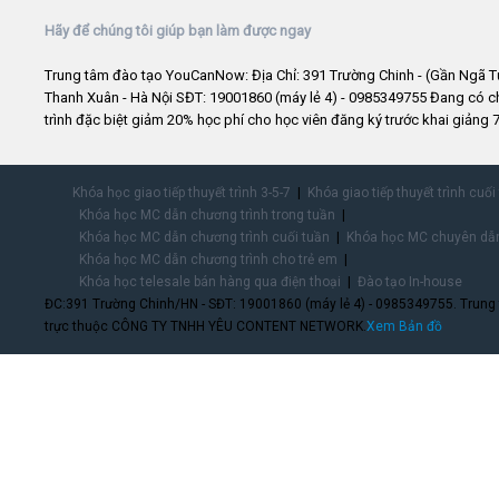
Hãy để chúng tôi giúp bạn làm được ngay
Trung tâm đào tạo YouCanNow: Địa Chỉ: 391 Trường Chinh - (Gần Ngã T
Thanh Xuân - Hà Nội SĐT: 19001860 (máy lẻ 4) - 0985349755 Đang có 
trình đặc biệt giảm 20% học phí cho học viên đăng ký trước khai giảng 7
Khóa học giao tiếp thuyết trình 3-5-7
Khóa giao tiếp thuyết trình cuối
Khóa học MC dẫn chương trình trong tuần
Khóa học MC dẫn chương trình cuối tuần
Khóa học MC chuyên dẫn
Khóa học MC dẫn chương trình cho trẻ em
Khóa học telesale bán hàng qua điện thoại
Đào tạo In-house
ĐC:391 Trường Chinh/HN - SĐT: 19001860 (máy lẻ 4) - 0985349755. Trung
trực thuộc CÔNG TY TNHH YÊU CONTENT NETWORK.
Xem Bản đồ