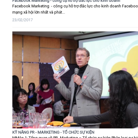
Facebook Marketing - công cụ hỗ trợ đắc lực cho kinh doanh
Facebook Marketing - công cụ hỗ trợ đắc lực cho kinh doanh Faceboo
mạng xã hội lớn nhất và phát...
23/02/2017
KỸ NĂNG PR - MARKETING - TỔ CHỨC SỰ KIỆN
MMôn 1: Tổng quan về PR- Marketing – Tổ chức sự kiện Phân loại sự ki