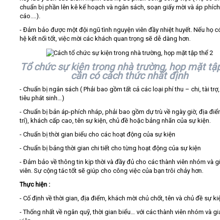
chuẩn bị phần lên kê kế hoạch và ngân sách, soạn giấy mời và áp phíc
cáo....).
- Đảm bảo được một đội ngũ tình nguyện viên đầy nhiệt huyết. Nếu họ 
hệ kết nối tốt, việc mời các khách quan trọng sẽ dễ dàng hơn.
Tổ chức sự kiện trong nhà trường, họp mặt tậ
cần có cách thức nhất định
- Chuẩn bị ngân sách ( Phải bao gồm tất cả các loại phí thu – chi, tài trợ,
tiêu phát sinh…)
- Chuẩn bị bản áp-phích nháp, phải bao gồm dự trù về ngày giờ, địa điể
trí), khách cấp cao, tên sự kiện, chủ đề hoặc bảng nhãn của sự kiện.
- Chuẩn bị thời gian biểu cho các hoạt động của sự kiện
- Chuẩn bị bảng thời gian chi tiết cho từng hoạt động của sự kiện
- Đảm bảo về thông tin kịp thời và đầy đủ cho các thành viên nhóm và g
viên. Sự cộng tác tốt sẽ giúp cho công việc của bạn trôi chảy hơn.
Thực hiện :
- Cố định về thời gian, địa điểm, khách mời chủ chốt, tên và chủ đề sự ki
- Thống nhất về ngân quỹ, thời gian biểu… với các thành viên nhóm và g