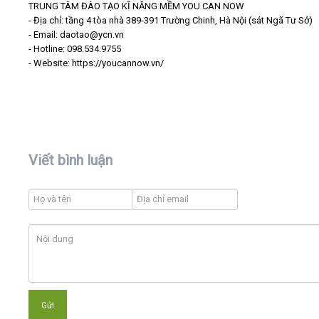
TRUNG TÂM ĐÀO TẠO KĨ NĂNG MỀM YOU CAN NOW
- Địa chỉ: tầng 4 tòa nhà 389-391 Trường Chinh, Hà Nội (sát Ngã Tư Sở)
- Email: daotao@ycn.vn
- Hotline: 098.534.9755
- Website: https://youcannow.vn/
Viết bình luận