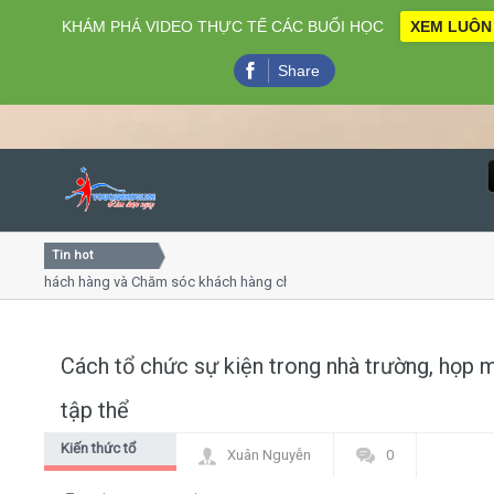
KHÁM PHÁ VIDEO THỰC TẾ CÁC BUỔI HỌC
XEM LUÔN
Share
Tin hot
Close
 khách hàng và Chăm sóc khách hàng chuyên nghiệp
Khóa họ
 - thuyết trình online
Khóa học
hiều thứ 4, 7
Khóa họ
Cách tổ chức sự kiện trong nhà trường, họp 
Home
tập thể
Giới thiệu
Kiến thức tổ
Xuân Nguyễn
0
chức sự kiện
Lịch khai giảng