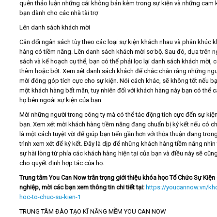
quên thảo luận những cái không bán kèm trong sự kiện và những cam 
bạn dành cho các nhà tài trợ
Lên danh sách khách mời
Cân đối ngân sách tùy theo các loại sự kiện khách nhau và phân khúc 
hàng có tiềm năng. Lên danh sách khách mời sơ bộ. Sau đó, dựa trên 
sách và kế hoạch cụ thể, bạn có thể phải lọc lại danh sách khách mời, c
thêm hoặc bớt. Xem xét danh sách khách để chắc chắn rằng những ng
mời đóng góp tích cực cho sự kiện. Nói cách khác, sẽ không tốt nếu b
một khách hàng bất mãn, tuy nhiên đối với khách hàng này bạn có thể 
họ bên ngoài sự kiện của bạn
Mời những người trong công ty mà có thể tác động tích cực đến sự kiệ
bạn. Xem xét mời khách hàng tiềm năng đang chuẩn bị ký kết nếu có ch
là một cách tuyệt vời để giúp bạn tiến gần hơn với thỏa thuận đang tron
trình xem xét để ký kết. Đây là dịp để những khách hàng tiềm năng nhìn
sự hài lòng từ phía các khách hàng hiện tại của bạn và điều này sẽ cũn
cho quyết định hợp tác của họ.
Trung tâm You Can Now trân trọng giới thiệu khóa học Tổ Chức Sự Kiện
nghiệp, mời các bạn xem thông tin chi tiết tại:
https://youcannow.vn/kh
hoc-to-chuc-su-kien-1
TRUNG TÂM ĐÀO TẠO KĨ NĂNG MỀM YOU CAN NOW