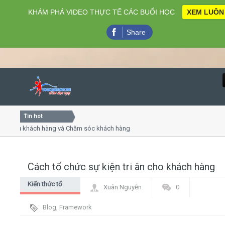
KHÁM PHÁ VIDEO THỰC TẾ CÁC BUỔI HỌC
XEM LUÔN
Share
Tin hot
Close
vụ khách hàng và Chăm sóc khách hàng chuyên nghiệp
Khóa
iếp - thuyết trình online
Khóa 
 chiều thứ 4, 7
Khóa
Cách tổ chức sự kiện tri ân cho khách hàng
Home
Kiến thức tổ
Xuân Nguyễn
0
Giới thiệu
chức sự kiện
Blog
,
Framework
Lịch khai giảng