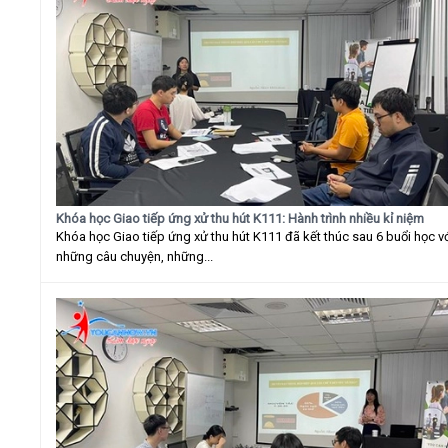
Khóa học Giao tiếp ứng xử thu hút K111: Hành trình nhiều kỉ niệm
Khóa học Giao tiếp ứng xử thu hút K111 đã kết thúc sau 6 buổi học v
những câu chuyện, những...