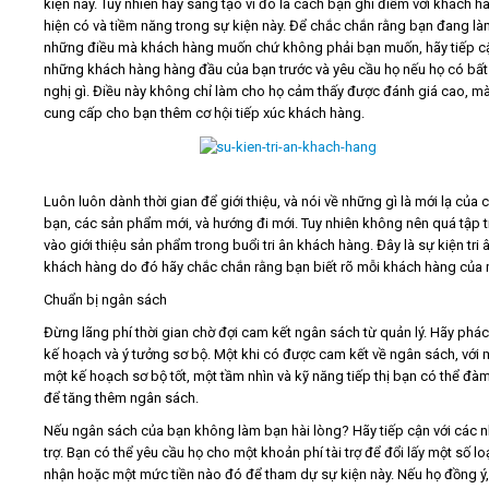
kiện này. Tuy nhiên hãy sáng tạo vì đó là cách bạn ghi điểm với khách h
hiện có và tiềm năng trong sự kiện này. Để chắc chắn rằng bạn đang l
những điều mà khách hàng muốn chứ không phải bạn muốn, hãy tiếp c
những khách hàng hàng đầu của bạn trước và yêu cầu họ nếu họ có bất
nghị gì. Điều này không chỉ làm cho họ cảm thấy được đánh giá cao, m
cung cấp cho bạn thêm cơ hội tiếp xúc khách hàng.
Luôn luôn dành thời gian để giới thiệu, và nói về những gì là mới lạ của 
bạn, các sản phẩm mới, và hướng đi mới. Tuy nhiên không nên quá tập 
vào giới thiệu sản phẩm trong buổi tri ân khách hàng. Đây là sự kiện tri 
khách hàng do đó hãy chắc chắn rằng bạn biết rõ mỗi khách hàng của 
Chuẩn bị ngân sách
Đừng lãng phí thời gian chờ đợi cam kết ngân sách từ quản lý. Hãy phác
kế hoạch và ý tưởng sơ bộ. Một khi có được cam kết về ngân sách, với 
một kế hoạch sơ bộ tốt, một tầm nhìn và kỹ năng tiếp thị bạn có thể đà
để tăng thêm ngân sách.
Nếu ngân sách của bạn không làm bạn hài lòng? Hãy tiếp cận với các n
trợ. Bạn có thể yêu cầu họ cho một khoản phí tài trợ để đổi lấy một số l
nhận hoặc một mức tiền nào đó để tham dự sự kiện này. Nếu họ đồng ý