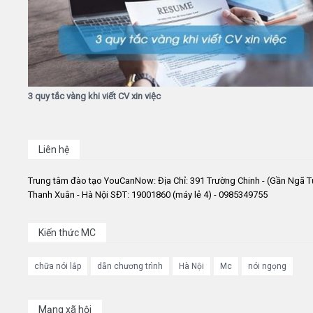
3 quy tắc vàng khi viết CV xin việc
Liên hệ
Trung tâm đào tạo YouCanNow: Địa Chỉ: 391 Trường Chinh - (Gần Ngã T
Thanh Xuân - Hà Nội SĐT: 19001860 (máy lẻ 4) - 0985349755
Kiến thức MC
chữa nói lắp
dẫn chương trình
Hà Nội
Mc
nói ngọng
Mạng xã hội