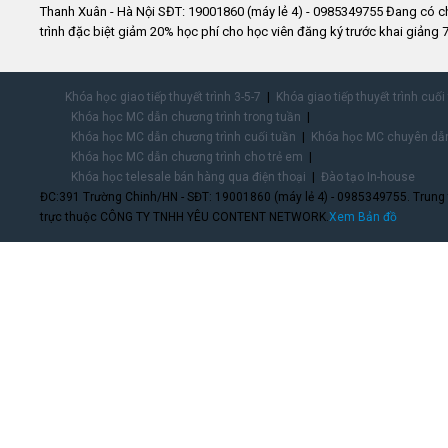
Thanh Xuân - Hà Nội SĐT: 19001860 (máy lẻ 4) - 0985349755 Đang có 
trình đặc biệt giảm 20% học phí cho học viên đăng ký trước khai giảng 7
Khóa học giao tiếp thuyết trình 3-5-7
Khóa giao tiếp thuyết trình cuối
Khóa học MC dẫn chương trình trong tuần
Khóa học MC dẫn chương trình cuối tuần
Khóa học MC chuyên dẫn
Khóa học MC dẫn chương trình cho trẻ em
Khóa học telesale bán hàng qua điện thoại
Đào tạo In-house
ĐC:391 Trường Chinh/HN - SĐT: 19001860 (máy lẻ 4) - 0985349755. Trung
trực thuộc CÔNG TY TNHH YÊU CONTENT NETWORK.
Xem Bản đồ