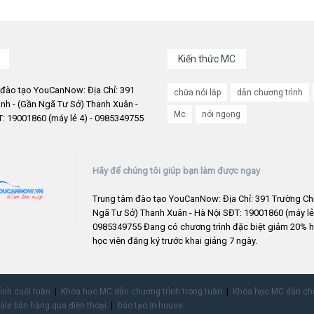
Kiến thức MC
 đào tạo YouCanNow: Địa Chỉ: 391
chữa nói lắp
dẫn chương trình
nh - (Gần Ngã Tư Sở) Thanh Xuân -
Mc
nói ngọng
: 19001860 (máy lẻ 4) - 0985349755
Hãy để chúng tôi giúp bạn làm được ngay
Trung tâm đào tạo YouCanNow: Địa Chỉ: 391 Trường Chi
Ngã Tư Sở) Thanh Xuân - Hà Nội SĐT: 19001860 (máy lẻ 
0985349755 Đang có chương trình đặc biệt giảm 20% h
học viên đăng ký trước khai giảng 7 ngày.
rình cuối tuần
Khóa học MC dẫn chương trình trong tuần
Khóa học MC dẫn chư
ale bán hàng qua điện thoại
Đào tạo In-house