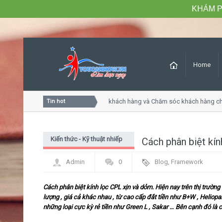
KHÁM P
Home
Khóa học Tư duy dịch vụ khách hàng và Chăm sóc khách hàng chuy
Tin hot
Kiến thức - Kỹ thuật nhiếp
Cách phân biệt kín
ảnh
Admin
0
Blog
,
Framework
Cách phân biệt kính lọc CPL xịn và dỏm. Hiện nay trên thị trường 
lượng , giá cả khác nhau , từ cao cấp đắt tiền như B+W , Helio
những loại cực kỳ rẻ tiền như Green L , Sakar … Bên cạnh đó là cá