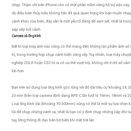
chụp. Thậm chí trên iPhone còn có một phần mềm riêng hỗ trợ việc này
dù điều kiện thủy triều không hẳn đã quá quan trọng khi bạn muốn chụ
cảnh khác của biển, đây vẫn là một yếu tố đáng để xem xét, nhất là tron
sắp xếp bối cảnh.
Camera và ống kính
Bất kì loại máy ảnh nào cũng có thể mang đến những tác phẩm ảnh số 
trị, trong trường hợp chụp cảnh biển cũng vậy. Tuy nhiên, loại máy chuy
nghiệp DSLR hoặc CSC tỏ ra có ưu thế vượt trội, không chỉ ở chỉ số cảm
lớn hơn.
Bạn nên sử dụng loại ống kính góc rộng với độ dài tiêu cự khoảng 24, 
25 mm (trên loại camera định dạng APS-C lần lượt là 16mm, 18mm và 2
Loại ống kính dài (khoảng 70-300mm) cũng có thể là một sự lựa chọn 
tồi để chụp những cảnh xa, nhất là bạn có ý định chụp những cặp đôi ta
tay, lững thững đi dạo bên bờ biển khi mặt trời lặn.