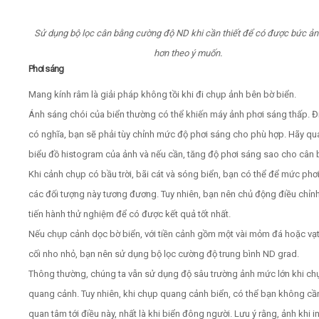
Sử dụng bộ lọc cân bằng cường độ ND khi cần thiết để có được bức ả
hơn theo ý muốn.
Phơi sáng
Mang kính râm là giải pháp không tồi khi đi chụp ảnh bên bờ biển.
Ánh sáng chói của biển thường có thể khiến máy ảnh phơi sáng thấp. Đ
có nghĩa, bạn sẽ phải tùy chỉnh mức độ phơi sáng cho phù hợp. Hãy qu
biểu đồ histogram của ảnh và nếu cần, tăng độ phơi sáng sao cho cân 
Khi cảnh chụp có bầu trời, bãi cát và sóng biển, bạn có thể để mức phơ
các đối tượng này tương đương. Tuy nhiên, bạn nên chủ động điều chỉn
tiến hành thử nghiệm để có được kết quả tốt nhất.
Nếu chụp cảnh dọc bờ biển, với tiền cảnh gồm một vài mỏm đá hoặc vạt
cối nho nhỏ, bạn nên sử dụng bộ lọc cường độ trung bình ND grad.
Thông thường, chúng ta vẫn sử dụng độ sâu trường ảnh mức lớn khi ch
quang cảnh. Tuy nhiên, khi chụp quang cảnh biển, có thể bạn không cầ
quan tâm tới điều này, nhất là khi biển đông người. Lưu ý rằng, ảnh khi in