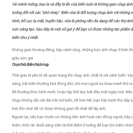
Vẻ mênh mông, bao la và đầy bí ẩn của biển luôn là không gian chụp ảnh 
tưởng đối với các "phó nháy". Biển vừa là đối tượng chụp ảnh với những n
Video
hình, bố cục lạ mắt, huyền hặc, vừa là phông nền đa dạng để các thợ ảnh
Kiến thức
sức sáng tạo. Sau đây là một số gợi ý để bạn có được những tác phẩm ả
biển như ý nhất.
Liên hệ - Đăng ký
Không gian thoáng đãng, hậu cảnh rộng, những bức ảnh chụp ở biển t
giàu sức gợi.
Chọn thời điểm thích hợp
Thời gian là yếu tố rất quan trọng khi chụp ảnh, nhất là với cảnh biển. Và
Tìm kiếm
sáng, bãi biển thường khá đông đúc, khi mọi người ùa nhau tranh thủ ra
để thưởng thức bình minh, hoặc tập thể dục bắt đầu một ngày mới. Nế
chụp những dải cát dài trên bờ biển, tốt hơn hết, bạn hãy tranh thủ dậy 
hơn đôi chút để có được không gian tốt nhất để lấy ảnh.
Ngược lại, nếu bạn muốn có những tấm ảnh hoạt náo đông người, hãy 
thêm chốc lát. Buổi sáng sớm là thời điểm lí tưởng để bạn tìm kiếm nh