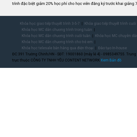
trình đặc biệt giảm 20% học phí cho học viên đăng ký trước khai giảng 7
Khóa học giao tiếp thuyết trình 3-5-7
Khóa giao tiếp thuyết trình cuối
Khóa học MC dẫn chương trình trong tuần
Khóa học MC dẫn chương trình cuối tuần
Khóa học MC chuyên dẫn
Khóa học MC dẫn chương trình cho trẻ em
Khóa học telesale bán hàng qua điện thoại
Đào tạo In-house
ĐC:391 Trường Chinh/HN - SĐT: 19001860 (máy lẻ 4) - 0985349755. Trung
trực thuộc CÔNG TY TNHH YÊU CONTENT NETWORK.
Xem Bản đồ