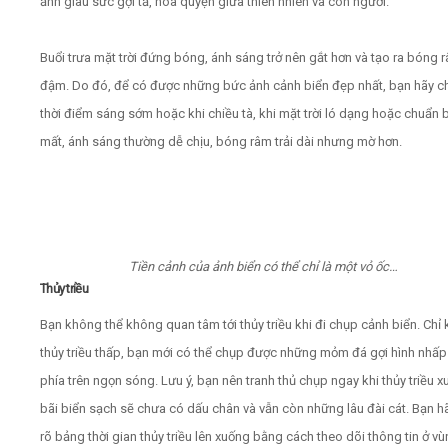
ảnh giàu sức gợi tả, hòa quyện giữa thiên nhiên và con người.
Buổi trưa mặt trời đứng bóng, ánh sáng trở nên gắt hơn và tạo ra bóng 
đậm. Do đó, để có được những bức ảnh cảnh biển đẹp nhất, bạn hãy c
thời điểm sáng sớm hoặc khi chiều tà, khi mặt trời ló dạng hoặc chuẩn b
mất, ánh sáng thường dễ chịu, bóng râm trải dài nhưng mờ hơn.
Tiền cảnh của ảnh biển có thể chỉ là một vỏ ốc…
Thủy triều
Bạn không thể không quan tâm tới thủy triều khi đi chụp cảnh biển. Chỉ 
thủy triều thấp, bạn mới có thể chụp được những mỏm đá gợi hình nhấp
phía trên ngọn sóng. Lưu ý, bạn nên tranh thủ chụp ngay khi thủy triều x
bãi biển sạch sẽ chưa có dấu chân và vẫn còn những lâu đài cát. Bạn 
rõ bảng thời gian thủy triều lên xuống bằng cách theo dõi thông tin ở v