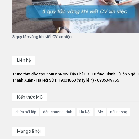
3 quy tắc vàng khi viết CV xin việc
Liên hệ
Trung tâm đào tạo YouCanNow: Địa Chỉ: 391 Trường Chinh - (Gần Ngã T
Thanh Xuân - Hà Nội SĐT: 19001860 (máy lẻ 4) - 0985349755
Kiến thức MC
chữa nói lắp
dẫn chương trình
Hà Nội
Mc
nói ngọng
Mạng xã hội