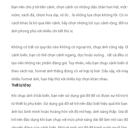
Bạn nên chú ý tới tiền cảnh, chọn cảnh có những dấu chân hun hút, một 
mỏm, vách đá, chùm hoa dại, vỏ ốc… là những lựa chọn không tồi. Có m
cách khác là bỏ qua tiền cảnh, hãy chọn những bố cục cảnh rộng, đối t
ảnh phong phú với nhiều chi tiết thú vị.
Không có bất cứ quy tắc nào không có ngoại trừ, chụp ảnh cũng vậy. 
cảnh biển, bạn có thể chọn cảnh ngang, dọc hoặc vuông… tất cả đều có
tạo nên những tác phẩm đáng giá. Tuy nhiên, nếu bạn chụp cảnh biển 
theo vách núi, format ảnh thẳng đứng có vẻ hợp lý hơn. Dẫu vậy, với máy
nhiều format ảnh, bạn hãy thử với nhiều tùy chọn khác nhau.
Thiết bị hỗ trợ
Khi chụp ảnh ở bãi biển, bạn nên sử dụng giá đỡ để có được sự hỗ trợ t
từ thiết bị phụ kiện. Sử dụng giá đỡ sẽ trở nên đặc biệt hiệu quả khi bạ
ảnh lúc bình minh hoặc hoàng hôn với độ mở hẹp, ánh sáng thấp. Giá đ
trở nên đắc dụng khi bạn chụp với mức phơi sáng dài để làm mờ các đố
chuyển động của cảnh biển. Nhớ vệ sinh giá đỡ để tránh nước muối làm