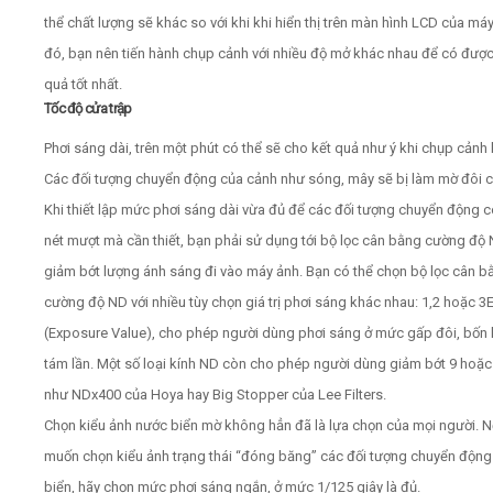
thể chất lượng sẽ khác so với khi khi hiển thị trên màn hình LCD của máy
đó, bạn nên tiến hành chụp cảnh với nhiều độ mở khác nhau để có được
quả tốt nhất.
Tốc độ cửa trập
Phơi sáng dài, trên một phút có thể sẽ cho kết quả như ý khi chụp cảnh 
Các đối tượng chuyển động của cảnh như sóng, mây sẽ bị làm mờ đôi c
Khi thiết lập mức phơi sáng dài vừa đủ để các đối tượng chuyển động 
nét mượt mà cần thiết, bạn phải sử dụng tới bộ lọc cân bằng cường độ
giảm bớt lượng ánh sáng đi vào máy ảnh. Bạn có thể chọn bộ lọc cân b
cường độ ND với nhiều tùy chọn giá trị phơi sáng khác nhau: 1,2 hoặc 3
(Exposure Value), cho phép người dùng phơi sáng ở mức gấp đôi, bốn
tám lần. Một số loại kính ND còn cho phép người dùng giảm bớt 9 hoặ
như NDx400 của Hoya hay Big Stopper của Lee Filters.
Chọn kiểu ảnh nước biển mờ không hẳn đã là lựa chọn của mọi người. 
muốn chọn kiểu ảnh trạng thái “đóng băng” các đối tượng chuyển động
biển, hãy chọn mức phơi sáng ngắn, ở mức 1/125 giây là đủ.