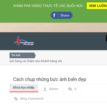
KHÁM PHÁ VIDEO THỰC TẾ CÁC BUỔI HỌC
XEM LUÔN
Share
Tin hot
Close
hách hàng và Chăm sóc khách hàng chuyên nghiệp
Khóa học
 thuyết trình online
Khóa học 
ều thứ 4, 7
Khóa học 
Cách chụp những bức ảnh biển đẹp
Home
Khóa học nhiếp
Admin
0
Giới thiệu
ảnh
Blog
,
Framework
Lịch khai giảng