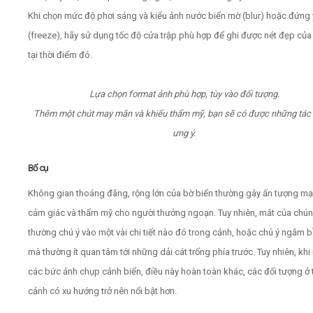
Khi chọn mức độ phơi sáng và kiểu ảnh nước biển mờ (blur) hoặc đứng
(freeze), hãy sử dụng tốc độ cửa trập phù hợp để ghi được nét đẹp của
tại thời điểm đó.
Lựa chọn format ảnh phù hợp, tùy vào đối tượng.
Thêm một chút may mắn và khiếu thẩm mỹ, bạn sẽ có được những tá
ưng ý.
Bố cụ
Không gian thoáng đãng, rộng lớn của bờ biển thường gây ấn tượng mạ
cảm giác và thẩm mỹ cho người thưởng ngoạn. Tuy nhiên, mắt của chún
thường chú ý vào một vài chi tiết nào đó trong cảnh, hoặc chú ý ngắm bầ
mà thường ít quan tâm tới những dải cát trống phía trước. Tuy nhiên, kh
các bức ảnh chụp cảnh biển, điều này hoàn toàn khác, các đối tượng ở 
cảnh có xu hướng trở nên nổi bật hơn.