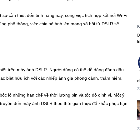
ự cần thiết đến tính năng này, song việc tích hợp kết nối Wi-Fi
 dùng phổ thông, việc chia sẻ ảnh lên mạng xã hội từ DSLR sẽ
K
Đ
I
 thiết trên máy ảnh DSLR. Người dùng có thể dễ dàng đánh dấu
đặc biệt hữu ích với các nhiếp ảnh gia phong cảnh, thám hiểm.
n
2
c lộ những hạn chế về thời lượng pin và tốc độ định vị. Một ý
 truyền đến máy ảnh DSLR theo thời gian thực để khắc phục hạn
2