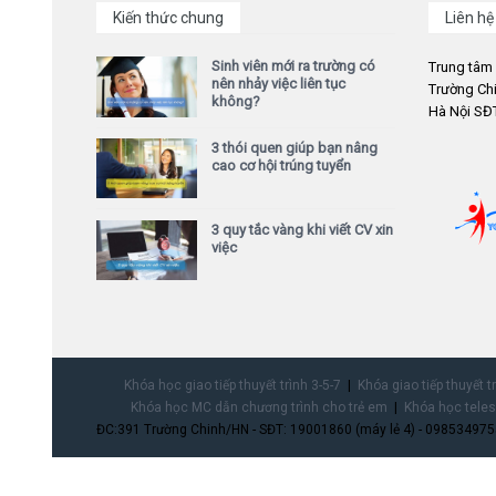
Kiến thức chung
Liên hệ
Sinh viên mới ra trường có
Trung tâm
nên nhảy việc liên tục
Trường Chi
không?
Hà Nội SĐT
3 thói quen giúp bạn nâng
cao cơ hội trúng tuyển
3 quy tắc vàng khi viết CV xin
việc
Khóa học giao tiếp thuyết trình 3-5-7
Khóa giao tiếp thuyết t
Khóa học MC dẫn chương trình cho trẻ em
Khóa học teles
ĐC:391 Trường Chinh/HN - SĐT: 19001860 (máy lẻ 4) - 0985349