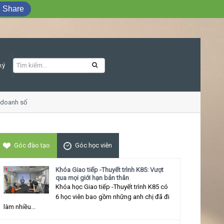
Share
ký
doanh số
Khóa học Giao tiếp ứng xử thu 
Góc đào tạo
Góc học viên
Khóa Giao tiếp -Thuyết trình K85: Vượt
qua mọi giới hạn bản thân
Khóa học Giao tiếp -Thuyết trình K85 có
6 học viên bao gồm những anh chị đã đi
làm nhiều...