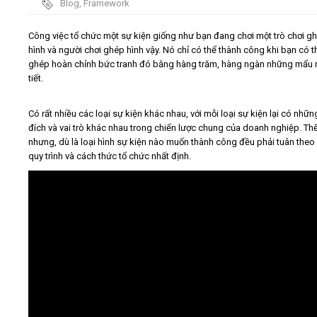
Blog
,
Framework
Video
Công việc tổ chức một sự kiện giống như bạn đang chơi một trò chơi g
hình và người chơi ghép hình vậy. Nó chỉ có thể thành công khi bạn có t
ghép hoàn chỉnh bức tranh đó bằng hàng trăm, hàng ngàn những mẩu 
Kiến thức
tiết.
Liên hệ - Đăng ký
Có rất nhiều các loại sự kiện khác nhau, với mỗi loại sự kiện lại có nhữ
đích và vai trò khác nhau trong chiến lược chung của doanh nghiệp. Th
nhưng, dù là loại hình sự kiện nào muốn thành công đều phải tuân theo
quy trình và cách thức tổ chức nhất định.
Tìm kiếm