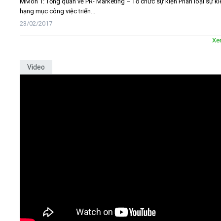
MMôn 1: Tổng quan về PR- Marketing – Tổ chức sự kiện Phân loại sự ki
hạng mục công việc triển...
23/02/2017
Xe
Video