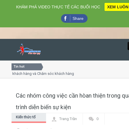
KHÁM PHÁ VIDEO THỰC TẾ CÁC BUỔI HỌC
XEM LUÔN
Share
Tin hot
Close
ụ khách hàng và Chăm sóc khách hàng chuyên nghiệp
Khóa 
ếp - thuyết trình online
Khóa h
chiều thứ 4, 7
Khóa h
Các nhóm công việc cần hòan thiện trong qu
Home
trình diễn biến sự kiện
Giới thiệu
Kiến thức tổ
Trang Trần
0
chức sự kiện
Lịch khai giảng