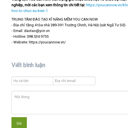
nghiệp, mời các bạn xem thông tin chi tiết tại:
https://youcannow.vn/kh
hoc-to-chuc-su-kien-1
TRUNG TÂM ĐÀO TẠO KĨ NĂNG MỀM YOU CAN NOW
- Địa chỉ: tầng 4 tòa nhà 389-391 Trường Chinh, Hà Nội (sát Ngã Tư Sở)
- Email: daotao@ycn.vn
- Hotline: 098.534.9755
- Website: https://youcannow.vn/
Viết bình luận