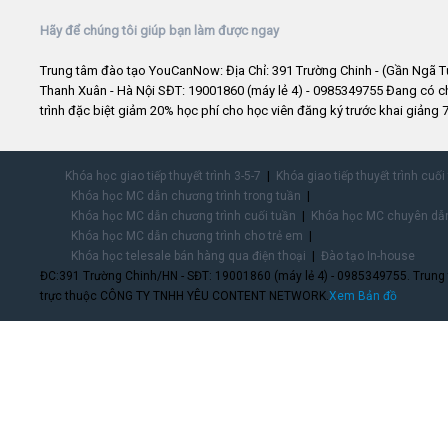
Hãy để chúng tôi giúp bạn làm được ngay
Trung tâm đào tạo YouCanNow: Địa Chỉ: 391 Trường Chinh - (Gần Ngã T
Thanh Xuân - Hà Nội SĐT: 19001860 (máy lẻ 4) - 0985349755 Đang có 
trình đặc biệt giảm 20% học phí cho học viên đăng ký trước khai giảng 7
Khóa học giao tiếp thuyết trình 3-5-7
Khóa giao tiếp thuyết trình cuối
Khóa học MC dẫn chương trình trong tuần
Khóa học MC dẫn chương trình cuối tuần
Khóa học MC chuyên dẫn
Khóa học MC dẫn chương trình cho trẻ em
Khóa học telesale bán hàng qua điện thoại
Đào tạo In-house
ĐC:391 Trường Chinh/HN - SĐT: 19001860 (máy lẻ 4) - 0985349755. Trung
trực thuộc CÔNG TY TNHH YÊU CONTENT NETWORK.
Xem Bản đồ