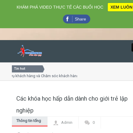
KHÁM PHÁ VIDEO THỰC TẾ CÁC BUỔI HỌC
XEM LUÔN
Share
Tin hot
Close
 vụ khách hàng và Chăm sóc khách hàng chuyên nghiệp
Khóa
iếp - thuyết trình online
Khóa
p chiều thứ 4, 7
Khóa
Các khóa học hấp dẫn dành cho giới trẻ lập
Home
nghiệp
Giới thiệu
Thông tin tổng
Admin
0
hợp
Lịch khai giảng