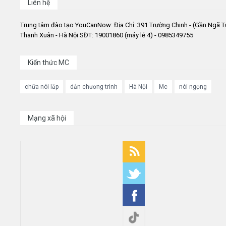
Liên hệ
Trung tâm đào tạo YouCanNow: Địa Chỉ: 391 Trường Chinh - (Gần Ngã T
Thanh Xuân - Hà Nội SĐT: 19001860 (máy lẻ 4) - 0985349755
Kiến thức MC
chữa nói lắp
dẫn chương trình
Hà Nội
Mc
nói ngọng
Mạng xã hội