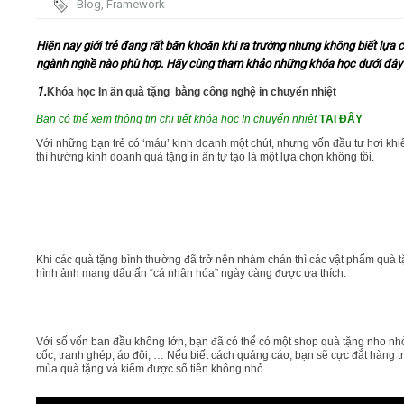
Blog
,
Framework
Video
Hiện nay giới trẻ đang rất băn khoăn khi ra trường nhưng không biết lựa 
ngành nghề nào phù hợp. Hãy cùng tham khảo những khóa học dưới đây 
Kiến thức
1.
Khóa học In ấn quà tặng bằng công nghệ in chuyển nhiệt
Bạn có thể xem thông tin chi tiết khóa học In chuyển nhiệt
TẠI ĐÂY
Liên hệ - Đăng ký
Với những bạn trẻ có ‘máu’ kinh doanh một chút, nhưng vốn đầu tư hơi khi
thì hướng kinh doanh quà tặng in ấn tự tạo là một lựa chọn không tồi.
Tìm kiếm
Khi các quà tặng bình thường đã trở nên nhàm chán thì các vật phẩm quà t
hình ảnh mang dấu ấn “cá nhân hóa” ngày càng được ưa thích.
Với số vốn ban đầu không lớn, bạn đã có thể có một shop quà tặng nho nhỏ
cốc, tranh ghép, áo đôi, … Nếu biết cách quảng cáo, bạn sẽ cực đắt hàng t
mùa quà tặng và kiếm được số tiền không nhỏ.