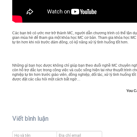
Các bạn trẻ có ước mơ trở thành MC, người dẫn chương trình có thể tận dụ
gian mùa hè để tham gia một khóa học MC cơ bản. Tham gia khóa học MC
tự tin hơn khi nói trước đám đông, có kỹ năng xử lý tình huống tốt hơn.
Những gì bạn học được không chỉ giúp bạn theo đuổi nghề MC chuyên ng
còn hỗ trợ đắc lực trong công việc và cuộc sống hiện tai như thuyết trình c
nghiệp tự tin hơn trước giáo viên, đồng nghiệp, đối tác, xử lý tình huống tốt
được đặt các câu hỏi một cách bất ngờ…
You C
Viết bình luận