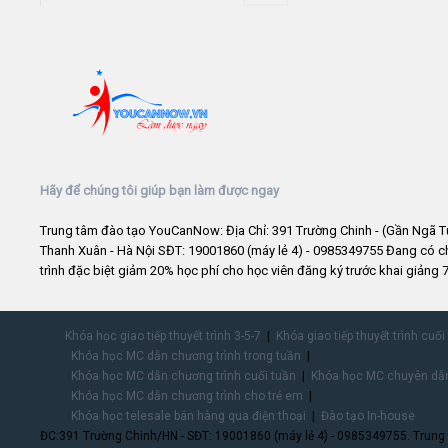
Hãy để chúng tôi giúp bạn làm được ngay
Trung tâm đào tạo YouCanNow: Địa Chỉ: 391 Trường Chinh - (Gần Ngã T
Thanh Xuân - Hà Nội SĐT: 19001860 (máy lẻ 4) - 0985349755 Đang có 
trình đặc biệt giảm 20% học phí cho học viên đăng ký trước khai giảng 7
Khóa học giao tiếp thuyết trình 3-5-7
Khóa giao tiếp thuyết trình cuối
Khóa học MC dẫn chương trình trong tuần
Khóa học MC dẫn chương trình cuối tuần
Khóa học MC chuyên dẫn
Khóa học MC dẫn chương trình cho trẻ em
Khóa học telesale bán hàng qua điện thoại
Đào tạo In-house
ĐC:391 Trường Chinh/HN - SĐT: 19001860 (máy lẻ 4) - 0985349755. Trung