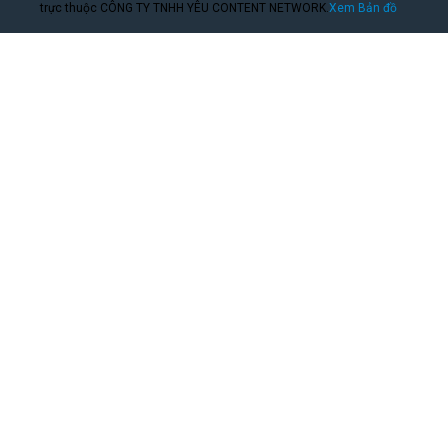
trực thuộc CÔNG TY TNHH YÊU CONTENT NETWORK.
Xem Bản đồ