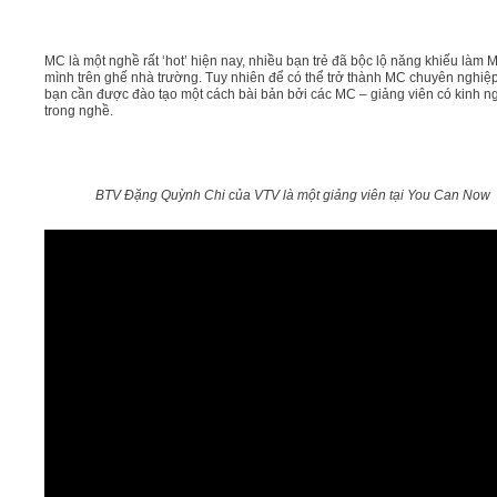
MC là một nghề rất ‘hot’ hiện nay, nhiều bạn trẻ đã bộc lộ năng khiếu làm 
mình trên ghế nhà trường. Tuy nhiên để có thể trở thành MC chuyên nghiệp
bạn cần được đào tạo một cách bài bản bởi các MC – giảng viên có kinh 
trong nghề.
BTV Đặng Quỳnh Chi của VTV là một giảng viên tại You Can Now