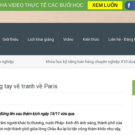
HÁ VIDEO THỰC TẾ CÁC BUỔI HỌC
XEM LUÔN
Giới thiệu
Lịch khai giảng
Video
Kiến thức
Liên hệ - Đăng 
nghiệp
Khóa học kỹ năng bán hàng chuyên nghiệp X10 doan
g tay vẽ tranh về Paris
s đứng lên sau thảm kịch ngày 13/11 vừa qua.
răm người khác bị thương, nước Pháp- kinh đô ánh sáng, thành phố của
tin một thành phố giữa lòng Châu Âu lại bị tấn công thảm khốc như vậy,