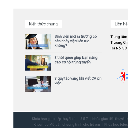
Kiến thức chung
Liên hệ
Sinh viên mới ra trường có
Trung tâm
nên nhảy việc liên tục
Trường Chi
không?
Hà Nội SĐT
3 thói quen giúp bạn nâng
cao cơ hội trúng tuyển
3 quy tắc vàng khi viết CV xin
việc
Khóa học giao tiếp thuyết trình 3-5-7
Khóa giao tiếp thuyết t
Khóa học MC dẫn chương trình cho trẻ em
Khóa học teles