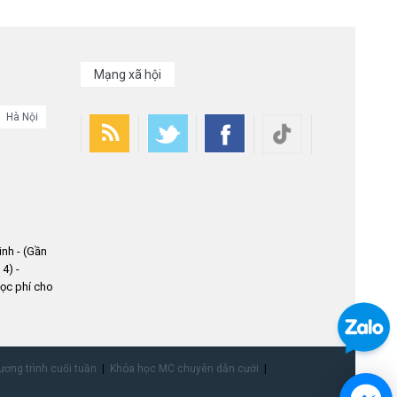
Mạng xã hội
Hà Nội
nh - (Gần
4) -
ọc phí cho
ơng trình cuối tuần
Khóa học MC chuyên dẫn cưới