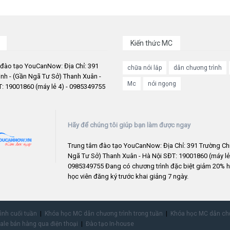
Kiến thức MC
 đào tạo YouCanNow: Địa Chỉ: 391
chữa nói lắp
dẫn chương trình
nh - (Gần Ngã Tư Sở) Thanh Xuân -
Mc
nói ngọng
: 19001860 (máy lẻ 4) - 0985349755
Hãy để chúng tôi giúp bạn làm được ngay
Trung tâm đào tạo YouCanNow: Địa Chỉ: 391 Trường Chi
Ngã Tư Sở) Thanh Xuân - Hà Nội SĐT: 19001860 (máy lẻ 
0985349755 Đang có chương trình đặc biệt giảm 20% h
học viên đăng ký trước khai giảng 7 ngày.
rình cuối tuần
Khóa học MC dẫn chương trình trong tuần
Khóa học MC dẫn chư
ale bán hàng qua điện thoại
Đào tạo In-house