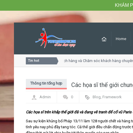
KHÁM P
Home
Khóa học Tư duy dịch vụ khách hàng và Chăm sóc khách hàng chuyên 
Tin hot
Thông tin tổng hợp
Các họa sĩ thế giới chun
Admin
0
Blog
,
Framework
Các họa sĩ trên khắp thế giới đã và đang vẽ tranh để cổ vũ Pari
Sau sự kiện khủng bố Pháp 13/11 làm 128 người chết và hàng t
tình yêu nay phủ đầy tang tóc. Cả thế giới đều chấn động trước 
đồng thời gửi lời chia buồn tới thân quyến các nạn nhân.