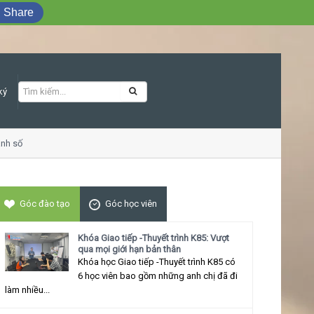
Share
ký
h số
Khóa học Giao tiếp ứng xử thu hút
Góc đào tạo
Góc học viên
Khóa Giao tiếp -Thuyết trình K85: Vượt
qua mọi giới hạn bản thân
Khóa học Giao tiếp -Thuyết trình K85 có
6 học viên bao gồm những anh chị đã đi
làm nhiều...