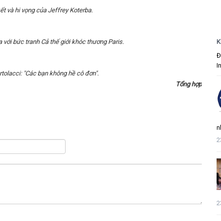
t và hi vọng của Jeffrey Koterba.
K
 với bức tranh Cả thế giới khóc thương Paris.
Đ
I
tolacci: "Các bạn không hề cô đơn".
Tổng hợp
n
2
2