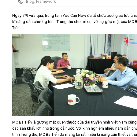
Blog
,
Framework
Video
Ngày 7/9 vừa qua, trung tâm You Can Now đã tổ chức buổi giao lưu chi
kĩ năng dẫn chương trình Trung thu cho trẻ em với sự góp mặt của MC 
Tiến.
Kiến thức
Liên hệ - Đăng ký
Tìm kiếm
MC Bá Tiến là gương mặt quen thuộc của đài truyền hình Việt Nam cũng
các sân khấu lớn nhỏ trong cả nước. Với kinh nghiệm nhiều năm dẫn c
trình Trung thu, MC Bá Tiến đã mang lại rất nhiều kĩ năng cần thiết và thú