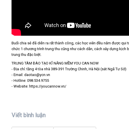
Buổi chia sẻ đã diễn ra rất thành công, các học viên đều nắm được qui tr
chức 1 chương trình trung thu cũng như cách dẫn, cách xây dựng kịch 
trung thu đặc biệt.
TRUNG TÂM ĐÀO TẠO KĨ NĂNG MỀM YOU CAN NOW
- Địa chỉ: tầng 4 tòa nhà 389-391 Trường Chinh, Hà Nội (sát Ngã Tư Sở)
- Email: daotao@ycn.vn
- Hotline: 098.534.9755
- Website: https://youcannow.vn/
Viết bình luận