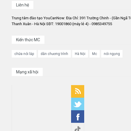
Liên hệ
Trung tâm đào tạo YouCanNow: Địa Chỉ: 391 Trường Chinh - (Gần Ngã T
Thanh Xuân - Hà Nội SĐT: 19001860 (máy lẻ 4) - 0985349755
Kiến thức MC
chữa nói lắp
dẫn chương trình
Hà Nội
Mc
nói ngọng
Mạng xã hội