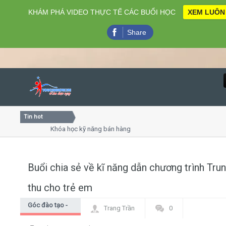
KHÁM PHÁ VIDEO THỰC TẾ CÁC BUỔI HỌC
XEM LUÔN
Share
Tin hot
Close
Khóa học kỹ năng bán hàng chuyên nghiệp X10 doanh số
Khóa học "Nghệ thuật giao tiếp - thuyết trình đỉnh cao"
Khóa học làm phim 72h cho thiếu niên
Buổi chia sẻ về kĩ năng dẫn chương trình Tru
Home
thu cho trẻ em
Giới thiệu
Góc đào tạo -
Trang Trần
0
Góc học viên
Lịch khai giảng