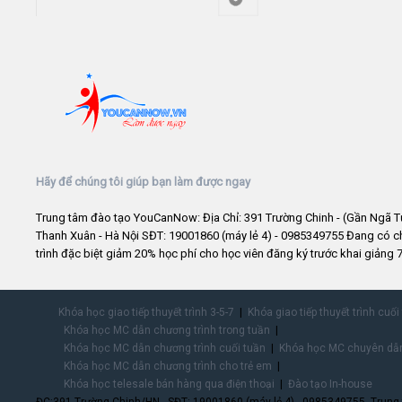
Hãy để chúng tôi giúp bạn làm được ngay
Trung tâm đào tạo YouCanNow: Địa Chỉ: 391 Trường Chinh - (Gần Ngã T
Thanh Xuân - Hà Nội SĐT: 19001860 (máy lẻ 4) - 0985349755 Đang có 
trình đặc biệt giảm 20% học phí cho học viên đăng ký trước khai giảng 7
Khóa học giao tiếp thuyết trình 3-5-7
Khóa giao tiếp thuyết trình cuối
Khóa học MC dẫn chương trình trong tuần
Khóa học MC dẫn chương trình cuối tuần
Khóa học MC chuyên dẫn
Khóa học MC dẫn chương trình cho trẻ em
Khóa học telesale bán hàng qua điện thoại
Đào tạo In-house
ĐC:391 Trường Chinh/HN - SĐT: 19001860 (máy lẻ 4) - 0985349755. Trung