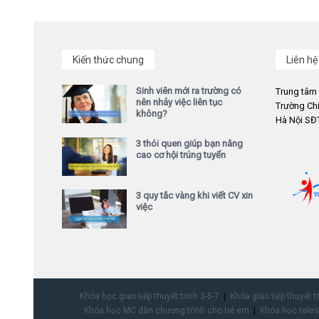
Kiến thức chung
Liên hệ
Sinh viên mới ra trường có
Trung tâm
nên nhảy việc liên tục
Trường Chi
không?
Hà Nội SĐT
3 thói quen giúp bạn nâng
cao cơ hội trúng tuyển
3 quy tắc vàng khi viết CV xin
việc
Khóa học giao tiếp thuyết trình 3-5-7
Khóa giao tiếp thuyết t
Khóa học MC dẫn chương trình cho trẻ em
Khóa học teles