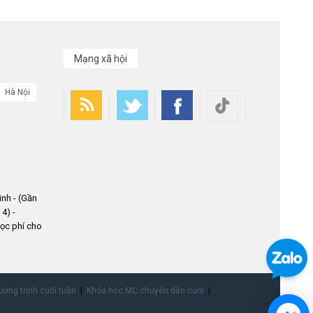
Mạng xã hội
Hà Nội
nh - (Gần
4) -
ọc phí cho
ơng trình cuối tuần
Khóa học MC chuyên dẫn cưới