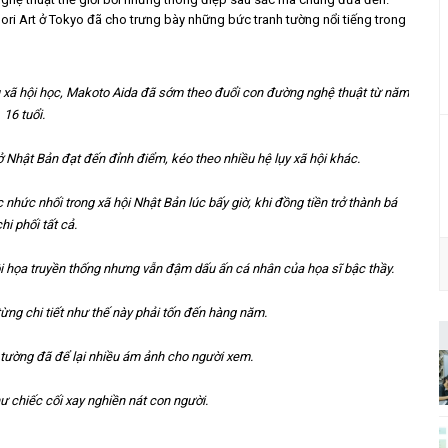
i Art ở Tokyo đã cho trưng bày những bức tranh tường nổi tiếng trong
u xã hội học, Makoto Aida đã sớm theo đuổi con đường nghệ thuật từ năm
16 tuổi.
 Nhật Bản đạt đến đỉnh điểm, kéo theo nhiều hệ lụy xã hội khác.
hức nhối trong xã hội Nhật Bản lúc bấy giờ, khi đồng tiền trở thành bá
chi phối tất cả.
 họa truyền thống nhưng vẫn đậm dấu ấn cá nhân của họa sĩ bậc thầy.
 từng chi tiết như thế này phải tốn đến hàng năm.
ường đã để lại nhiều ám ảnh cho người xem.
ư chiếc cối xay nghiền nát con người.