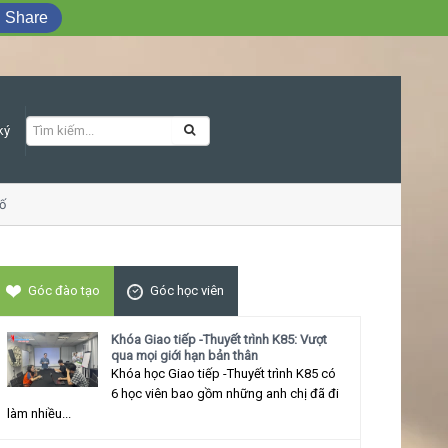
Share
ký
Khóa học Giao tiếp ứng xử thu hút
Góc đào tạo
Góc học viên
Khóa Giao tiếp -Thuyết trình K85: Vượt
qua mọi giới hạn bản thân
Khóa học Giao tiếp -Thuyết trình K85 có
6 học viên bao gồm những anh chị đã đi
làm nhiều...