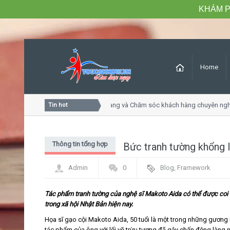
KHÁM P
Home
Khóa học Tư duy dịch vụ khách hàng và Chăm sóc khách hàng chuyên nghi
Tin hot
Thông tin tổng hợp
Bức tranh tường khổng l
Admin
0
Blog
,
Framework
Tác phẩm tranh tường của nghệ sĩ Makoto Aida có thể được coi l
trong xã hội Nhật Bản hiện nay.
Họa sĩ gạo cội Makoto Aida, 50 tuổi là một trong những gương
tác phẩm của ông với lối vẽ trừu tượng đã gây chấn động làng 