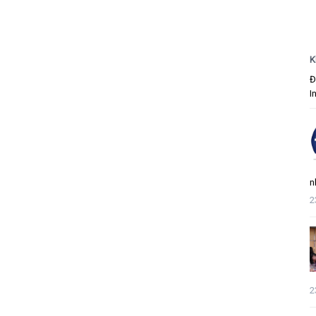
K
Đ
I
n
2
2