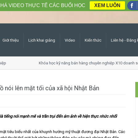
HÁ VIDEO THỰC TẾ CÁC BUỔI HỌC
XEM LUÔN
Giới thiệu
Lịch khai giảng
Video
Kiến thức
Liên hệ - Đăng 
ệp
Khóa học kỹ năng bán hàng chuyên nghiệp X10 doanh số
ồ nói lên mặt tối của xã hội Nhật Bản
à tiếng nói mạnh mẽ và trần trụi đến ám ảnh về hiện thực nhức nhối
 mặt tiêu biểu nhất của khuynh hướng mỹ thuật đương đại Nhật Bản. Các
nghệ thuật thế giới bởi những thông điệp sâu sắc mà chúng đưa đến.