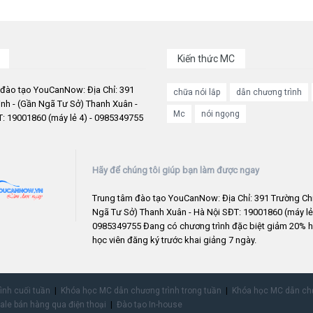
Kiến thức MC
 đào tạo YouCanNow: Địa Chỉ: 391
chữa nói lắp
dẫn chương trình
nh - (Gần Ngã Tư Sở) Thanh Xuân -
Mc
nói ngọng
: 19001860 (máy lẻ 4) - 0985349755
Hãy để chúng tôi giúp bạn làm được ngay
Trung tâm đào tạo YouCanNow: Địa Chỉ: 391 Trường Chi
Ngã Tư Sở) Thanh Xuân - Hà Nội SĐT: 19001860 (máy lẻ 
0985349755 Đang có chương trình đặc biệt giảm 20% h
học viên đăng ký trước khai giảng 7 ngày.
rình cuối tuần
Khóa học MC dẫn chương trình trong tuần
Khóa học MC dẫn chư
ale bán hàng qua điện thoại
Đào tạo In-house