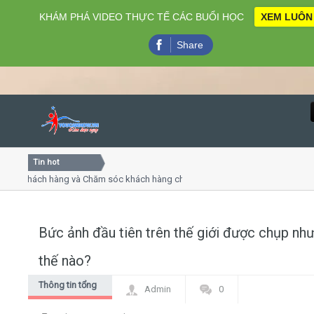
KHÁM PHÁ VIDEO THỰC TẾ CÁC BUỔI HỌC
XEM LUÔN
Share
Tin hot
Close
 khách hàng và Chăm sóc khách hàng chuyên nghiệp
Khóa h
p - thuyết trình online
Khóa họ
hiều thứ 4, 7
Khóa h
Bức ảnh đầu tiên trên thế giới được chụp nh
Home
thế nào?
Giới thiệu
Thông tin tổng
Admin
0
hợp
Lịch khai giảng