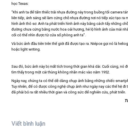
học Texas:
"Khi anh ta để tấm thiếc trải nhựa đường này trong buồng tối camera tá
liên tiếp, ánh sáng sẽ làm cứng chỗ nhựa đường nơi nó tiếp xúc tạo ra 
hình ảnh thô sơ. Anh ta phát triển hình ảnh này bằng cách tẩy những ch
đường chưa cứng bằng nước hoa oải hương, hé lộ hình ảnh của mái nhà
cối có thể nhìn được từ cửa sổ phòng anh ta".
Và bức ảnh đầu tiên trên thế giới đã được tạo ra. Niépce gọi nó là helio
hoặc light writing.
Sau đó, bức ảnh này bị mất tích trong thời gian khá dài. Cuối cùng, nó 
tìm thấy trong một cái thùng không nhãn mác vào năm 1952.
Ngày nay, chúng ta có thể dễ dàng chụp ảnh bằng những chiếc smartp
Tuy nhiên, để có được công nghệ chụp ảnh như ngày nay các thế hệ đi 
đã phải bỏ ra rất nhiều thời gian và công sức để nghiên cứu, phát triển.
T
Viết bình luận