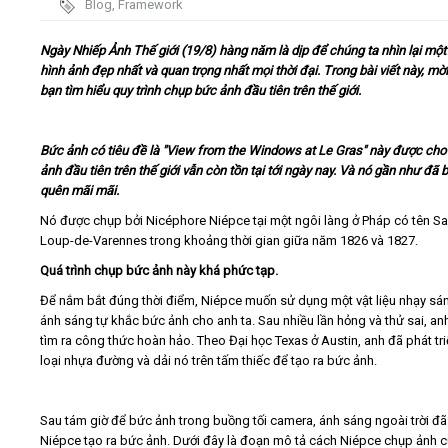
Blog
,
Framework
Video
Ngày Nhiếp Ảnh Thế giới (19/8) hàng năm là dịp để chúng ta nhìn lại một
hình ảnh đẹp nhất và quan trọng nhất mọi thời đại. Trong bài viết này, mờ
bạn tìm hiểu quy trình chụp bức ảnh đầu tiên trên thế giới.
Kiến thức
Liên hệ - Đăng ký
Bức ảnh có tiêu đề là "View from the Windows at Le Gras" này được cho
ảnh đầu tiên trên thế giới vẫn còn tồn tại tới ngày nay. Và nó gần như đã b
quên mãi mãi.
Nó được chụp bởi Nicéphore Niépce tại một ngôi làng ở Pháp có tên Sa
Loup-de-Varennes trong khoảng thời gian giữa năm 1826 và 1827.
Tìm kiếm
Quá trình chụp bức ảnh này khá phức tạp.
Để nắm bắt đúng thời điểm, Niépce muốn sử dụng một vật liệu nhạy sá
ánh sáng tự khắc bức ảnh cho anh ta. Sau nhiều lần hỏng và thử sai, an
tìm ra công thức hoàn hảo. Theo Đại học Texas ở Austin, anh đã phát tr
loại nhựa đường và dải nó trên tấm thiếc để tạo ra bức ảnh.
Sau tám giờ để bức ảnh trong buồng tối camera, ánh sáng ngoài trời đã
Niépce tạo ra bức ảnh. Dưới đây là đoạn mô tả cách Niépce chụp ảnh c