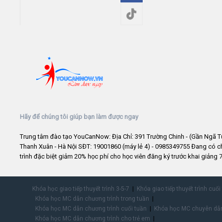
Hãy để chúng tôi giúp bạn làm được ngay
Trung tâm đào tạo YouCanNow: Địa Chỉ: 391 Trường Chinh - (Gần Ngã T
Thanh Xuân - Hà Nội SĐT: 19001860 (máy lẻ 4) - 0985349755 Đang có 
trình đặc biệt giảm 20% học phí cho học viên đăng ký trước khai giảng 7
Khóa học giao tiếp thuyết trình 3-5-7
Khóa giao tiếp thuyết trình cuối
Khóa học MC dẫn chương trình trong tuần
Khóa học MC dẫn chương trình cuối tuần
Khóa học MC chuyên dẫn
Khóa học MC dẫn chương trình cho trẻ em