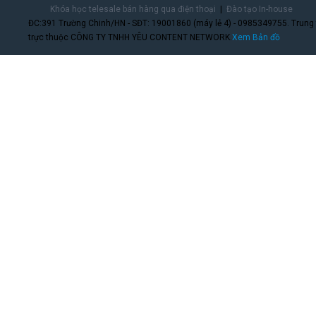
Khóa học telesale bán hàng qua điện thoại
Đào tạo In-house
ĐC:391 Trường Chinh/HN - SĐT: 19001860 (máy lẻ 4) - 0985349755. Trung
trực thuộc CÔNG TY TNHH YÊU CONTENT NETWORK.
Xem Bản đồ