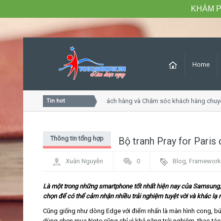
KHÁM P
Home
Khóa học Tư duy dịch vụ khách hàng và Chăm sóc khách hàng chuy
Tin hot
Thông tin tổng hợp
Bộ tranh Pray for Paris
Xuân Nguyễn
0
Blog
,
Framework
Là một trong những smartphone tốt nhất hiện nay của Samsung, 
chọn để có thể cảm nhận nhiều trải nghiệm tuyệt vời và khác lạ 
Cũng giống như dòng Edge với điểm nhấn là màn hình cong, bút 
dùng chọn mua Note cũng chỉ vì khả năng trải nghiệm, thao tác 