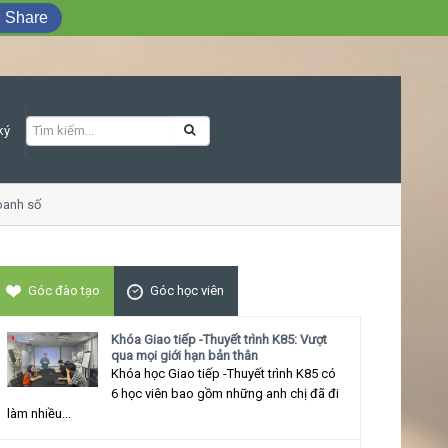
Share
ký
oanh số
Khóa học Giao tiếp ứng xử thu h
Góc đào tạo
Góc học viên
Khóa Giao tiếp -Thuyết trình K85: Vượt
qua mọi giới hạn bản thân
Khóa học Giao tiếp -Thuyết trình K85 có
6 học viên bao gồm những anh chị đã đi
làm nhiều...