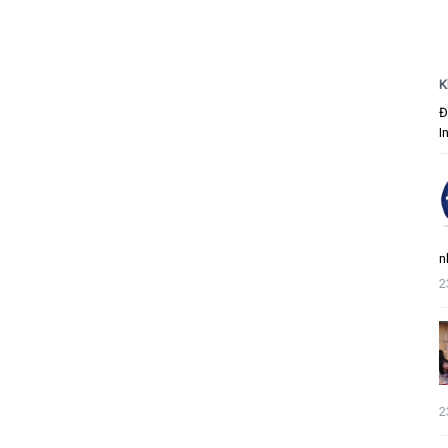
K
Đ
I
n
2
2