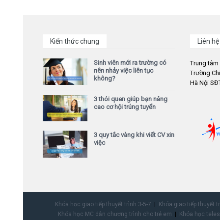
Kiến thức chung
Liên hệ
Sinh viên mới ra trường có
Trung tâm
nên nhảy việc liên tục
Trường Chi
không?
Hà Nội SĐT
3 thói quen giúp bạn nâng
cao cơ hội trúng tuyển
3 quy tắc vàng khi viết CV xin
việc
Khóa học giao tiếp thuyết trình 3-5-7
Khóa giao tiếp thuyết t
Khóa học MC dẫn chương trình cho trẻ em
Khóa học teles