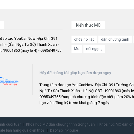
Kiến thức MC
 đào tạo YouCanNow: Địa Chỉ: 391
chữa nói lắp
dẫn chương trình
nh - (Gần Ngã Tư Sở) Thanh Xuân -
Mc
nói ngọng
: 19001860 (máy lẻ 4) - 0985349755
Hãy để chúng tôi giúp bạn làm được ngay
Trung tâm đào tạo YouCanNow: Địa Chỉ: 391 Trường Chi
Ngã Tư Sở) Thanh Xuân - Hà Nội SĐT: 19001860 (máy lẻ 
0985349755 Đang có chương trình đặc biệt giảm 20% h
học viên đăng ký trước khai giảng 7 ngày.
rình cuối tuần
Khóa học MC dẫn chương trình trong tuần
Khóa học MC dẫn chư
ale bán hàng qua điện thoại
Đào tạo In-house