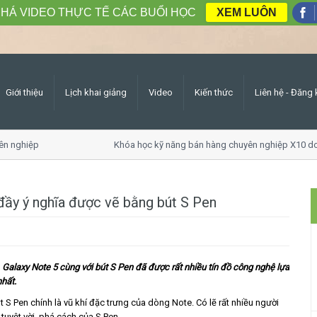
HÁ VIDEO THỰC TẾ CÁC BUỔI HỌC
XEM LUÔN
Giới thiệu
Lịch khai giảng
Video
Kiến thức
Liên hệ - Đăng 
ên nghiệp
Khóa học kỹ năng bán hàng chuyên nghiệp X10 d
 đầy ý nghĩa được vẽ bằng bút S Pen
Galaxy Note 5 cùng với bút S Pen đã được rất nhiều tín đồ công nghệ lựa
nhất.
S Pen chính là vũ khí đặc trưng của dòng Note. Có lẽ rất nhiều người
tuyệt vời, phá cách của S Pen.