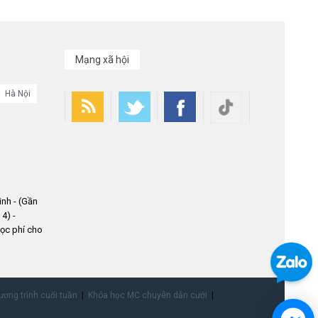
Mạng xã hội
Hà Nội
nh - (Gần
4) -
ọc phí cho
ơng trình cuối tuần
Khóa học MC chuyên dẫn cưới