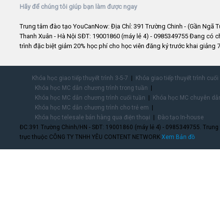
Hãy để chúng tôi giúp bạn làm được ngay
Trung tâm đào tạo YouCanNow: Địa Chỉ: 391 Trường Chinh - (Gần Ngã T
Thanh Xuân - Hà Nội SĐT: 19001860 (máy lẻ 4) - 0985349755 Đang có 
trình đặc biệt giảm 20% học phí cho học viên đăng ký trước khai giảng 7
Khóa học giao tiếp thuyết trình 3-5-7
Khóa giao tiếp thuyết trình cuối
Khóa học MC dẫn chương trình trong tuần
Khóa học MC dẫn chương trình cuối tuần
Khóa học MC chuyên dẫn
Khóa học MC dẫn chương trình cho trẻ em
Khóa học telesale bán hàng qua điện thoại
Đào tạo In-house
ĐC:391 Trường Chinh/HN - SĐT: 19001860 (máy lẻ 4) - 0985349755. Trung
trực thuộc CÔNG TY TNHH YÊU CONTENT NETWORK.
Xem Bản đồ