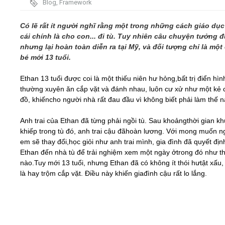
Blog
,
Framework
Video
Có lẽ rất ít người nghĩ rằng một trong những cách giáo dụ
cái chính là cho con... đi tù. Tuy nhiên câu chuyện tưởng 
nhưng lại hoàn toàn diễn ra tại Mỹ, và đối tượng chỉ là một
Kiến thức
bé mới 13 tuổi.
Liên hệ - Đăng ký
Ethan 13 tuổi được coi là một thiếu niên hư hỏng,bất trị điển hì
thường xuyên ăn cắp vặt và đánh nhau, luôn cư xử như một kẻ 
đồ, khiếncho người nhà rất đau đầu vì không biết phải làm thế n
Anh trai của Ethan đã từng phải ngồi tù. Sau khoảngthời gian k
Tìm kiếm
khiếp trong tù đó, anh trai cậu đãhoàn lương. Với mong muốn n
em sẽ thay đổi,học giỏi như anh trai mình, gia đình đã quyết đị
Ethan đến nhà tù để trải nghiệm xem một ngày ởtrong đó như t
nào.Tuy mới 13 tuổi, nhưng Ethan đã có không ít thói hưtật xấu,
là hay trộm cắp vặt. Điều này khiến giađình cậu rất lo lắng.