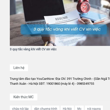
3 quy tắc vàng khi viết CV xin việc
Liên hệ
Trung tâm đào tạo YouCanNow: Địa Chỉ: 391 Trường Chinh - (Gần Ngã T
Thanh Xuân - Hà Nội SĐT: 19001860 (máy lẻ 4) - 0985349755
Kiến thức MC
chữa nói lắp
dẫn chương trình
Hà Nội
Mc
nói ngọng