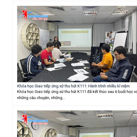
Khóa học Giao tiếp ứng xử thu hút K111: Hành trình nhiều kỉ niệm
Khóa học Giao tiếp ứng xử thu hút K111 đã kết thúc sau 6 buổi học v
những câu chuyện, những...