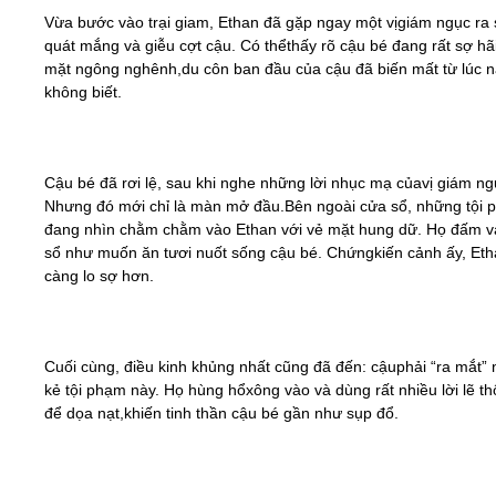
Vừa bước vào trại giam, Ethan đã gặp ngay một vịgiám ngục ra
quát mắng và giễu cợt cậu. Có thểthấy rõ cậu bé đang rất sợ hãi
mặt ngông nghênh,du côn ban đầu của cậu đã biến mất từ lúc 
không biết.
Cậu bé đã rơi lệ, sau khi nghe những lời nhục mạ củavị giám ng
Nhưng đó mới chỉ là màn mở đầu.Bên ngoài cửa sổ, những tội
đang nhìn chằm chằm vào Ethan với vẻ mặt hung dữ. Họ đấm 
sổ như muốn ăn tươi nuốt sống cậu bé. Chứngkiến cảnh ấy, Etha
càng lo sợ hơn.
Cuối cùng, điều kinh khủng nhất cũng đã đến: cậuphải “ra mắt”
kẻ tội phạm này. Họ hùng hổxông vào và dùng rất nhiều lời lẽ th
để dọa nạt,khiến tinh thần cậu bé gần như sụp đổ.