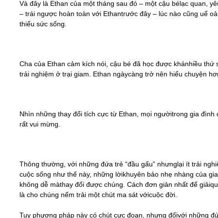
Và đây là Ethan của một tháng sau đó – một cậu bélạc quan, yê
– trái ngược hoàn toàn với Ethantrước đây – lúc nào cũng uể oải
thiếu sức sống.
Cha của Ethan cảm kích nói, cậu bé đã học được khánhiều thứ 
trải nghiệm ở trại giam. Ethan ngàycàng trở nên hiểu chuyện hơ
Nhìn những thay đổi tích cực từ Ethan, mọi ngườitrong gia đình
rất vui mừng.
Thông thường, với những đứa trẻ “đầu gấu” nhưnglại ít trải ngh
cuộc sống như thế này, những lờikhuyên bảo nhẹ nhàng của gia
không dễ màthay đổi được chúng. Cách đơn giản nhất để giảiqu
là cho chúng nếm trải một chút ma sát vớicuộc đời.
Tuy phương pháp này có chút cực đoan, nhưng đốivới những đứ