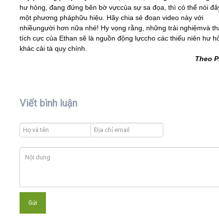
hư hỏng, đang đứng bên bờ vựccủa sự sa đọa, thì có thể nói đâ
một phương pháphữu hiệu. Hãy chia sẻ đoạn video này với
nhiềungười hơn nữa nhé! Hy vọng rằng, những trải nghiệmvà th
tích cực của Ethan sẽ là nguồn động lựccho các thiếu niên hư h
khác cải tà quy chính.
Theo P
Viết bình luận