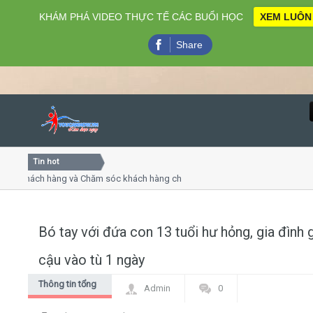
KHÁM PHÁ VIDEO THỰC TẾ CÁC BUỔI HỌC
XEM LUÔN
Share
Tin hot
Close
 khách hàng và Chăm sóc khách hàng chuyên nghiệp
Khóa họ
 - thuyết trình online
Khóa học
hiều thứ 4, 7
Khóa họ
Bó tay với đứa con 13 tuổi hư hỏng, gia đình 
Home
cậu vào tù 1 ngày
Giới thiệu
Thông tin tổng
Admin
0
hợp
Lịch khai giảng