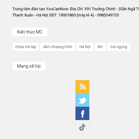
Trung tâm đào tạo YouCanNow: Địa Chỉ: 391 Trường Chinh - (Gần Ngã T
Thanh Xuân - Hà Nội SĐT: 19001860 (máy lẻ 4) - 0985349755
Kiến thức MC
chữa nói lắp
dẫn chương trình
Hà Nội
Mc
nói ngọng
Mạng xã hội