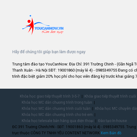
Hãy để chúng tôi giúp bạn làm được ngay
Trung tâm đào tạo YouCanNow: Địa Chỉ: 391 Trường Chinh - (Gần Ngã T
Thanh Xuân - Hà Nội SĐT: 19001860 (máy lẻ 4) - 0985349755 Đang có 
trình đặc biệt giảm 20% học phí cho học viên đăng ký trước khai giảng 7
Khóa học giao tiếp thuyết trình 3-5-7
Khóa giao tiếp thuyết trình cuối
Khóa học MC dẫn chương trình trong tuần
Khóa học MC dẫn chương trình cuối tuần
Khóa học MC chuyên dẫn
Khóa học MC dẫn chương trình cho trẻ em
Khóa học telesale bán hàng qua điện thoại
Đào tạo In-house
ĐC:391 Trường Chinh/HN - SĐT: 19001860 (máy lẻ 4) - 0985349755. Trung
trực thuộc CÔNG TY TNHH YÊU CONTENT NETWORK.
Xem Bản đồ