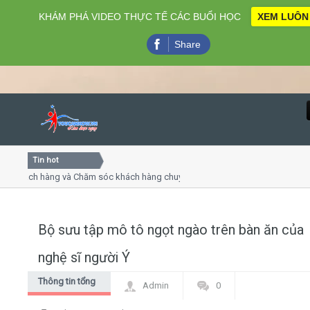
KHÁM PHÁ VIDEO THỰC TẾ CÁC BUỔI HỌC
XEM LUÔN
Share
Tin hot
Close
khách hàng và Chăm sóc khách hàng chuyên nghiệp
Khóa học
 thuyết trình online
Khóa học 
ều thứ 4, 7
Khóa học
Bộ sưu tập mô tô ngọt ngào trên bàn ăn của
Home
nghệ sĩ người Ý
Giới thiệu
Thông tin tổng
Admin
0
hợp
Lịch khai giảng