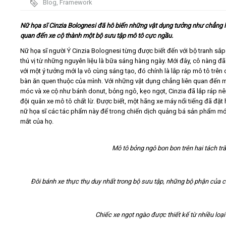
Blog
,
Framework
Video
Nữ họa sĩ Cinzia Bolognesi đã hô biến những vật dụng tưởng như chẳng l
quan đến xe cộ thành một bộ sưu tập mô tô cực ngầu.
Kiến thức
Nữ họa sĩ người Ý Cinzia Bolognesi từng được biết đến với bộ tranh sắp
thú vị từ những nguyên liệu là bữa sáng hàng ngày. Mới đây, cô nàng đã t
với một ý tưởng mới lạ vô cùng sáng tạo, đó chính là lắp ráp mô tô trên 
Liên hệ - Đăng ký
bàn ăn quen thuộc của mình. Với những vật dụng chẳng liên quan đến 
móc và xe cộ như bánh donut, bỏng ngô, kẹo ngọt, Cinzia đã lắp ráp n
đội quân xe mô tô chất lừ. Được biết, một hãng xe máy nổi tiếng đã đặt
nữ họa sĩ các tác phẩm này để trong chiến dịch quảng bá sản phẩm mới
mắt của họ.
Tìm kiếm
Mô tô bỏng ngô bon bon trên hai tách trà
Đôi bánh xe thực thụ duy nhất trong bộ sưu tập, những bộ phận của ch
Chiếc xe ngọt ngào được thiết kế từ nhiều loạ