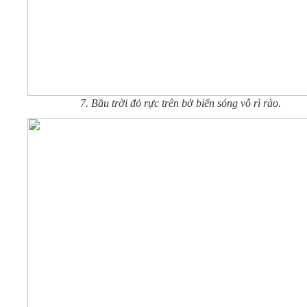
7. Bầu trời đỏ rực trên bờ biển sóng vỗ rì rào.