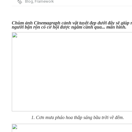
Blog
,
Framework
Video
Chùm ảnh Cinemagraph cảnh vật tuyệt đẹp dưới đây sẽ giúp
người bận rộn có cơ hội được ngắm cảnh qua... màn hình.
Kiến thức
Liên hệ - Đăng ký
Tìm kiếm
1. Cơn mưa pháo hoa thắp sáng bầu trời về đêm.