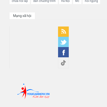
chữa nói lắp
dẫn chương trình
Hà Nội
Mc
nói ngọng
Mạng xã hội