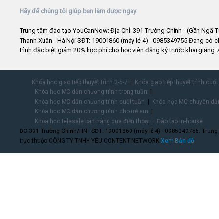
Hãy để chúng tôi giúp bạn làm được ngay
Trung tâm đào tạo YouCanNow: Địa Chỉ: 391 Trường Chinh - (Gần Ngã T
Thanh Xuân - Hà Nội SĐT: 19001860 (máy lẻ 4) - 0985349755 Đang có 
trình đặc biệt giảm 20% học phí cho học viên đăng ký trước khai giảng 7
Khóa học giao tiếp thuyết trình 3-5-7
Khóa giao tiếp thuyết trình cuối
Khóa học MC dẫn chương trình trong tuần
Khóa học MC dẫn chương trình cuối tuần
Khóa học MC chuyên dẫn
Khóa học MC dẫn chương trình cho trẻ em
Khóa học telesale bán hàng qua điện thoại
Đào tạo In-house
ĐC:391 Trường Chinh/HN - SĐT: 19001860 (máy lẻ 4) - 0985349755. Trung
trực thuộc CÔNG TY TNHH YÊU CONTENT NETWORK.
Xem Bản đồ