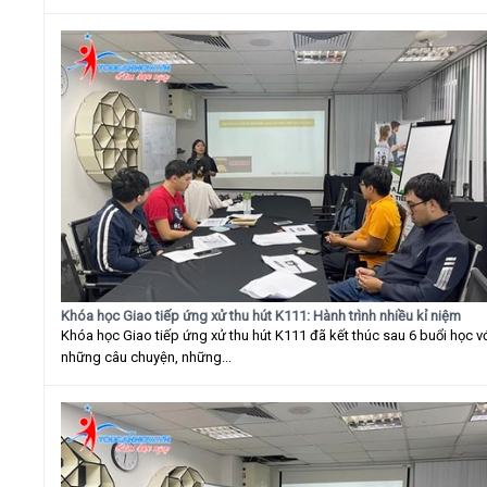
Khóa học Giao tiếp ứng xử thu hút K111: Hành trình nhiều kỉ niệm
Khóa học Giao tiếp ứng xử thu hút K111 đã kết thúc sau 6 buổi học v
những câu chuyện, những...