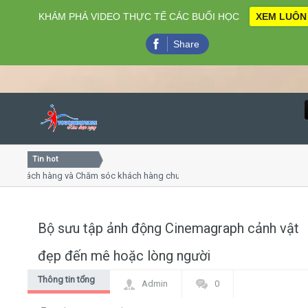
KHÁM PHÁ VIDEO THỰC TẾ CÁC BUỔI HỌC
XEM LUÔN
Share
Tin hot
Close
hách hàng và Chăm sóc khách hàng chuyên nghiệp
Khóa học
 thuyết trình online
Khóa học 
ều thứ 4, 7
Khóa học 
Bộ sưu tập ảnh động Cinemagraph cảnh vật
Home
đẹp đến mê hoặc lòng người
Giới thiệu
Thông tin tổng
Admin
0
hợp
Lịch khai giảng