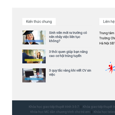
Kiến thức chung
Liên hệ
Sinh viên mới ra trường có
Trung tâm
nên nhảy việc liên tục
Trường Chi
không?
Hà Nội SĐT
3 thói quen giúp bạn nâng
cao cơ hội trúng tuyển
3 quy tắc vàng khi viết CV xin
việc
Khóa học giao tiếp thuyết trình 3-5-7
Khóa giao tiếp thuyết t
Khóa học MC dẫn chương trình cho trẻ em
Khóa học teles