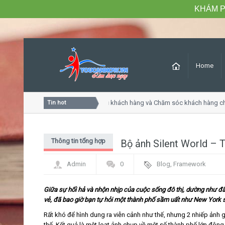
KHÁM P
Home
Khóa học Tư duy dịch vụ khách hàng và Chăm sóc khách hàng chu
Tin hot
Thông tin tổng hợp
Bộ ảnh Silent World – 
Admin
0
Blog
,
Framework
Giữa sự hối hả và nhộn nhịp của cuộc sống đô thị, dường như đ
vẻ, đã bao giờ bạn tự hỏi một thành phố sầm uất như New York s
Rất khó để hình dung ra viễn cảnh như thế, nhưng 2 nhiếp ảnh g
thế. Kết quả là một loạt ảnh chụp về một số thành phố lớn đông đ