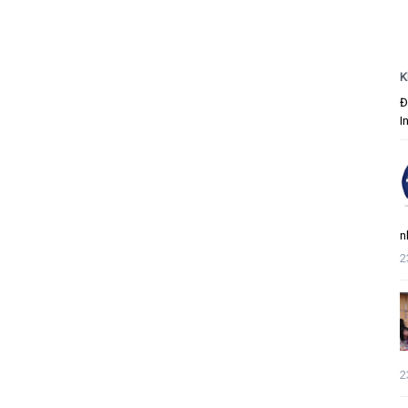
K
Đ
I
n
2
2