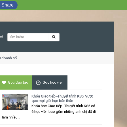
Share
ký
oanh số
Khóa học Giao tiếp ứng xử thu h
Góc đào tạo
Góc học viên
Khóa Giao tiếp -Thuyết trình K85: Vượt
qua mọi giới hạn bản thân
Khóa học Giao tiếp -Thuyết trình K85 có
6 học viên bao gồm những anh chị đã đi
làm nhiều...