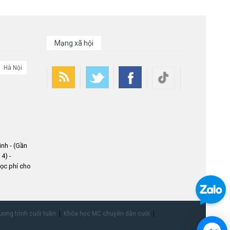
Mạng xã hội
Hà Nội
nh - (Gần
4) -
ọc phí cho
ơng trình cuối tuần
Khóa học MC chuyên dẫn cưới