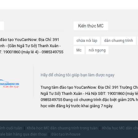
Kiến thức MC
 đào tạo YouCanNow: Địa Chỉ: 391
chữa nói lắp
dẫn chương trình
nh - (Gần Ngã Tư Sở) Thanh Xuân -
Mc
nói ngọng
: 19001860 (máy lẻ 4) - 0985349755
Hãy để chúng tôi giúp bạn làm được ngay
Trung tâm đào tạo YouCanNow: Địa Chỉ: 391 Trường Chi
Ngã Tư Sở) Thanh Xuân - Hà Nội SĐT: 19001860 (máy lẻ 
0985349755 Đang có chương trình đặc biệt giảm 20% h
học viên đăng ký trước khai giảng 7 ngày.
rình cuối tuần
Khóa học MC dẫn chương trình trong tuần
Khóa học MC dẫn chư
ale bán hàng qua điện thoại
Đào tạo In-house