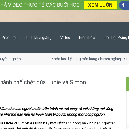
HÁ VIDEO THỰC TẾ CÁC BUỔI HỌC
XEM LUÔN
Giới thiệu
Lịch khai giảng
Video
Kiến thức
Liên hệ - Đăng 
yên nghiệp
Khóa học kỹ năng bán hàng chuyên nghiệp X10 d
Thành phố chết của Lucie và Simon
ã làm cho con người muốn trốn tránh nó mà quay về với những nơi vắng
ẽ như thế nào nếu nó hoàn toàn bị bỏ rơi, không một bóng người?
ia Lucie và Simon đã trình bày một rất thành công về kịch bản ngày tận
ức nhất thế giới đã được ra đời (New York, Paris, Bắc Kinh,…), và tất