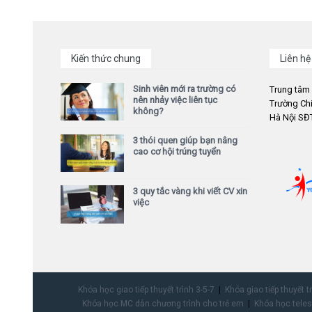
Kiến thức chung
Liên hệ
Sinh viên mới ra trường có
Trung tâm
nên nhảy việc liên tục
Trường Chi
không?
Hà Nội SĐT
3 thói quen giúp bạn nâng
cao cơ hội trúng tuyển
3 quy tắc vàng khi viết CV xin
việc
Khóa học giao tiếp thuyết trình 3-5-7
Khóa giao tiếp thuyết t
Khóa học MC dẫn chương trình cho trẻ em
Khóa học teles