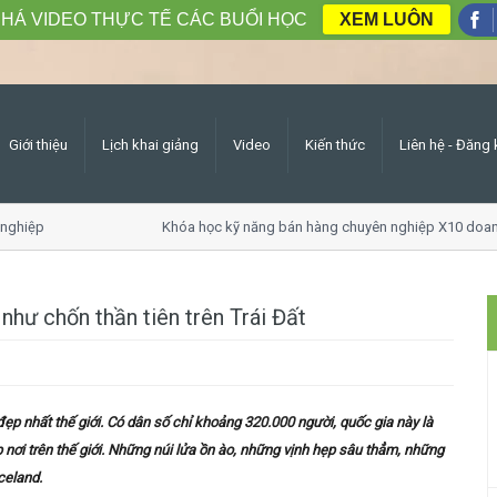
HÁ VIDEO THỰC TẾ CÁC BUỔI HỌC
XEM LUÔN
Giới thiệu
Lịch khai giảng
Video
Kiến thức
Liên hệ - Đăng 
hiệp
Khóa học kỹ năng bán hàng chuyên nghiệp X10 doanh 
hư chốn thần tiên trên Trái Đất
 nhất thế giới. Có dân số chỉ khoảng 320.000 người, quốc gia này là
nơi trên thế giới. Những núi lửa ồn ào, những vịnh hẹp sâu thẳm, những
Iceland.