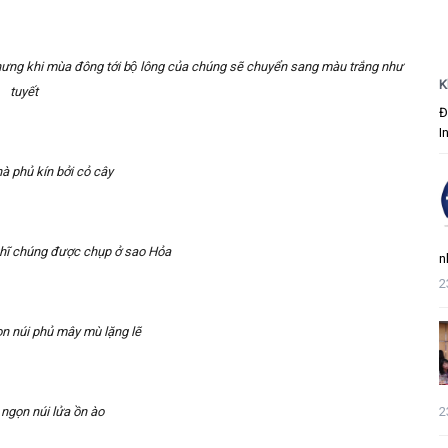
nhưng khi mùa đông tới bộ lông của chúng sẽ chuyển sang màu trắng như
K
tuyết
Đ
I
̀ phủ kín bởi cỏ cây
ghĩ chúng được chụp ở sao Hỏa
n
2
n núi phủ mây mù lặng lẽ
2
ngọn núi lửa ồn ào