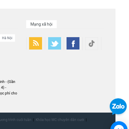
Mạng xã hội
Hà Nội
nh - (Gần
4) -
ọc phí cho
ơng trình cuối tuần
Khóa học MC chuyên dẫn cưới