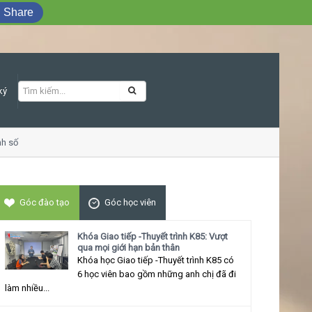
Share
ký
số
Khóa học Giao tiếp ứng xử thu hút
Góc đào tạo
Góc học viên
Khóa Giao tiếp -Thuyết trình K85: Vượt
qua mọi giới hạn bản thân
Khóa học Giao tiếp -Thuyết trình K85 có
6 học viên bao gồm những anh chị đã đi
làm nhiều...