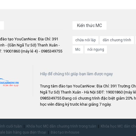
Kiến thức MC
 đào tạo YouCanNow: Địa Chỉ: 391
chữa nói lắp
dẫn chương trình
nh - (Gần Ngã Tư Sở) Thanh Xuân -
Mc
nói ngọng
: 19001860 (máy lẻ 4) - 0985349755
Hãy để chúng tôi giúp bạn làm được ngay
Trung tâm đào tạo YouCanNow: Địa Chỉ: 391 Trường Chi
Ngã Tư Sở) Thanh Xuân - Hà Nội SĐT: 19001860 (máy lẻ 
0985349755 Đang có chương trình đặc biệt giảm 20% h
học viên đăng ký trước khai giảng 7 ngày.
rình cuối tuần
Khóa học MC dẫn chương trình trong tuần
Khóa học MC dẫn chư
ale bán hàng qua điện thoại
Đào tạo In-house