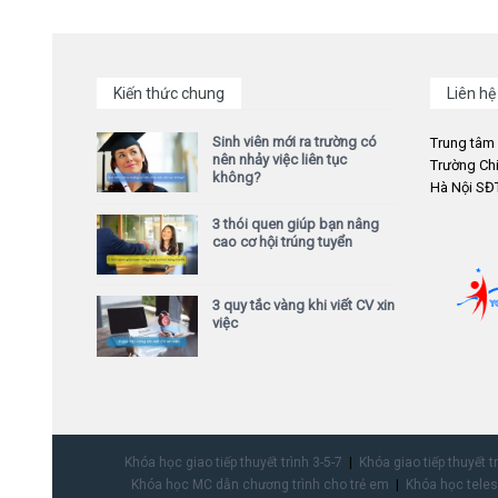
Kiến thức chung
Liên hệ
Sinh viên mới ra trường có
Trung tâm
nên nhảy việc liên tục
Trường Chi
không?
Hà Nội SĐT
3 thói quen giúp bạn nâng
cao cơ hội trúng tuyển
3 quy tắc vàng khi viết CV xin
việc
Khóa học giao tiếp thuyết trình 3-5-7
Khóa giao tiếp thuyết t
Khóa học MC dẫn chương trình cho trẻ em
Khóa học teles