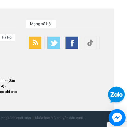
Mạng xã hội
Hà Nội
nh - (Gần
4) -
ọc phí cho
ơng trình cuối tuần
Khóa học MC chuyên dẫn cưới