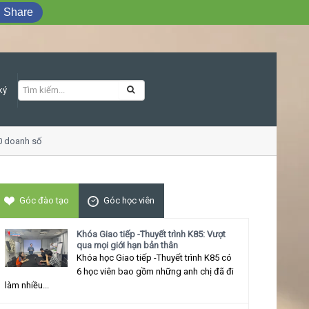
Share
ký
doanh số
Khóa học Giao tiếp ứng xử thu 
Góc đào tạo
Góc học viên
Khóa Giao tiếp -Thuyết trình K85: Vượt
qua mọi giới hạn bản thân
Khóa học Giao tiếp -Thuyết trình K85 có
6 học viên bao gồm những anh chị đã đi
làm nhiều...