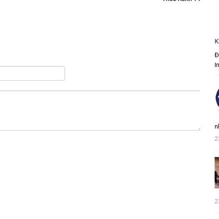
K
Đ
I
n
2
2