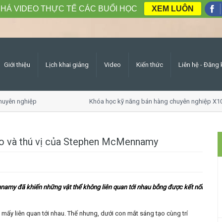
HÁ VIDEO THỰC TẾ CÁC BUỔI HỌC
XEM LUÔN
Giới thiệu
Lịch khai giảng
Video
Kiến thức
Liên hệ - Đăng 
yên nghiệp
Khóa học kỹ năng bán hàng chuyên nghiệp X10 
áo và thú vị của Stephen McMennamy
namy đã khiến những vật thể không liên quan tới nhau bỗng được kết nối
ng mấy liên quan tới nhau. Thế nhưng, dưới con mắt sáng tạo cùng trí