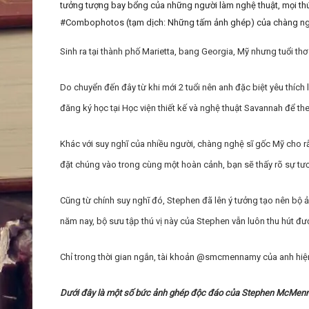
tưởng tượng bay bổng của những người làm nghệ thuật, mọi thứ 
#Combophotos (tạm dịch: Những tấm ảnh ghép) của chàng ng
Sinh ra tại thành phố Marietta, bang Georgia, Mỹ nhưng tuổi thơ
Do chuyển đến đây từ khi mới 2 tuổi nên anh đặc biệt yêu thích 
đăng ký học tại Học viện thiết kế và nghệ thuật Savannah để t
Khác với suy nghĩ của nhiều người, chàng nghệ sĩ gốc Mỹ cho rằn
đặt chúng vào trong cùng một hoàn cảnh, bạn sẽ thấy rõ sự tư
Cũng từ chính suy nghĩ đó, Stephen đã lên ý tưởng tạo nên 
năm nay, bộ sưu tập thú vị này của Stephen vẫn luôn thu hút đư
Chỉ trong thời gian ngắn, tài khoản @smcmennamy của anh hiệ
Dưới đây là một số bức ảnh ghép độc đáo của Stephen McMen