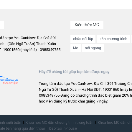
Kiến thức MC
 đào tạo YouCanNow: Địa Chỉ: 391
chữa nói lắp
dẫn chương trình
nh - (Gần Ngã Tư Sở) Thanh Xuân -
Mc
nói ngọng
: 19001860 (máy lẻ 4) - 0985349755
Hãy để chúng tôi giúp bạn làm được ngay
Trung tâm đào tạo YouCanNow: Địa Chỉ: 391 Trường Chi
Ngã Tư Sở) Thanh Xuân - Hà Nội SĐT: 19001860 (máy lẻ 
0985349755 Đang có chương trình đặc biệt giảm 20% h
học viên đăng ký trước khai giảng 7 ngày.
rình cuối tuần
Khóa học MC dẫn chương trình trong tuần
Khóa học MC dẫn chư
ale bán hàng qua điện thoại
Đào tạo In-house