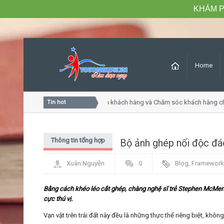
KHÁM P
Home
Khóa học Tư duy dịch vụ khách hàng và Chăm sóc khách hàng chu
Tin hot
Thông tin tổng hợp
Bộ ảnh ghép nối độc đ
Xuân Nguyễn
0
Blog
,
Framework
Bằng cách khéo léo cắt ghép, chàng nghệ sĩ trẻ Stephen McMen
cực thú vị.
Vạn vật trên trái đất này đều là những thực thể riêng biệt, khô