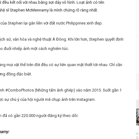
đều kết nối với nhau bằng sợi dây vô hình. Loạt ảnh có tên
hệ sĩ
Stephen McMennamy là mình chứng rõ ràng nhất.
 của Stephen lại gắn liền với đất nước Philippines xinh đẹp.
lịch sử, văn hóa và nghệ thuật Á Đông. Khi lớn hơn, Stephen quyết định
heo đuổi nhiếp ảnh một cách nghiêm túc.
g mọi vật thể trên đời đều có sự liên quan mật thiết tới nhau. Chỉ cần
ơng đồng đặc biệt.
bộ ảnh #ComboPhotos (Những tấm ảnh ghép) vào năm 2015. Suốt gần 1
ợc sự chú ý của hội người mê chụp ảnh trên Instagram.
n đã có gần 220.000 người đăng ký theo dõi.
namy: