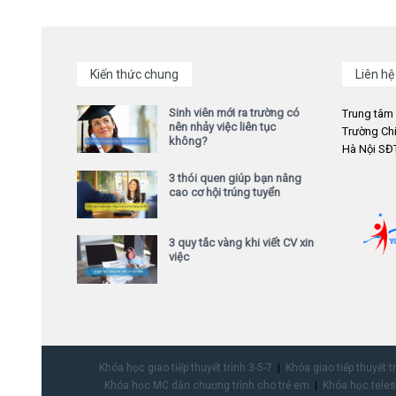
Kiến thức chung
Liên hệ
Sinh viên mới ra trường có
Trung tâm
nên nhảy việc liên tục
Trường Chi
không?
Hà Nội SĐT
3 thói quen giúp bạn nâng
cao cơ hội trúng tuyển
3 quy tắc vàng khi viết CV xin
việc
Khóa học giao tiếp thuyết trình 3-5-7
Khóa giao tiếp thuyết t
Khóa học MC dẫn chương trình cho trẻ em
Khóa học teles