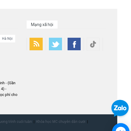
Mạng xã hội
Hà Nội
nh - (Gần
4) -
ọc phí cho
ơng trình cuối tuần
Khóa học MC chuyên dẫn cưới