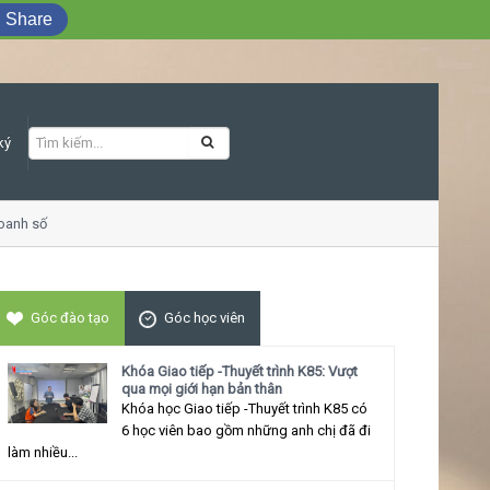
Share
ký
anh số
Khóa học Giao tiếp ứng xử thu hút
Góc đào tạo
Góc học viên
Khóa Giao tiếp -Thuyết trình K85: Vượt
qua mọi giới hạn bản thân
Khóa học Giao tiếp -Thuyết trình K85 có
6 học viên bao gồm những anh chị đã đi
làm nhiều...