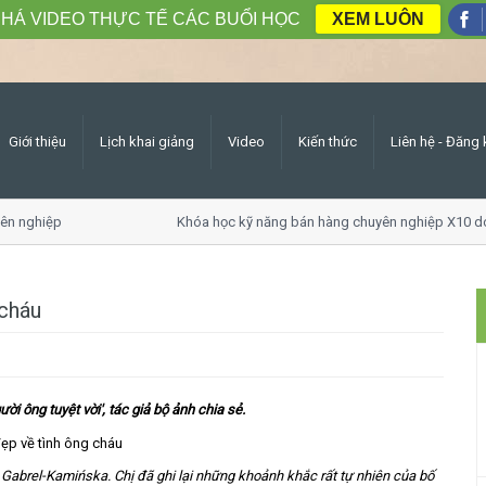
HÁ VIDEO THỰC TẾ CÁC BUỔI HỌC
XEM LUÔN
Giới thiệu
Lịch khai giảng
Video
Kiến thức
Liên hệ - Đăng 
n nghiệp
Khóa học kỹ năng bán hàng chuyên nghiệp X10 do
 cháu
ời ông tuyệt vời', tác giả bộ ảnh chia sẻ.
a Gabrel-Kamińska. Chị đã ghi lại những khoảnh khắc rất tự nhiên của bố