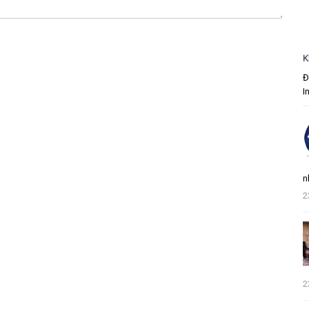
K
Đ
I
n
2
2