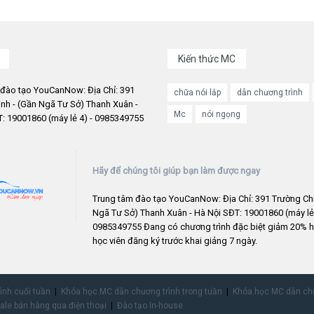
Kiến thức MC
 đào tạo YouCanNow: Địa Chỉ: 391
chữa nói lắp
dẫn chương trình
nh - (Gần Ngã Tư Sở) Thanh Xuân -
Mc
nói ngọng
: 19001860 (máy lẻ 4) - 0985349755
Hãy để chúng tôi giúp bạn làm được ngay
Trung tâm đào tạo YouCanNow: Địa Chỉ: 391 Trường Chi
Ngã Tư Sở) Thanh Xuân - Hà Nội SĐT: 19001860 (máy lẻ 
0985349755 Đang có chương trình đặc biệt giảm 20% h
học viên đăng ký trước khai giảng 7 ngày.
rình cuối tuần
Khóa học MC dẫn chương trình trong tuần
Khóa học MC dẫn chư
ale bán hàng qua điện thoại
Đào tạo In-house