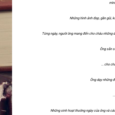
mìn
Những hình ảnh đẹp, gần gũi, kh
Từng ngày, người ông mang đến cho cháu những đ
Ông sẵn s
... cho ch
Ông dạy những đứ
.
Những sinh hoạt thường ngày của ông và các