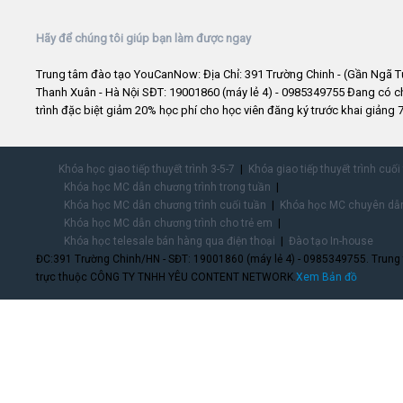
Hãy để chúng tôi giúp bạn làm được ngay
Trung tâm đào tạo YouCanNow: Địa Chỉ: 391 Trường Chinh - (Gần Ngã T
Thanh Xuân - Hà Nội SĐT: 19001860 (máy lẻ 4) - 0985349755 Đang có 
trình đặc biệt giảm 20% học phí cho học viên đăng ký trước khai giảng 7
Khóa học giao tiếp thuyết trình 3-5-7
Khóa giao tiếp thuyết trình cuối
Khóa học MC dẫn chương trình trong tuần
Khóa học MC dẫn chương trình cuối tuần
Khóa học MC chuyên dẫn
Khóa học MC dẫn chương trình cho trẻ em
Khóa học telesale bán hàng qua điện thoại
Đào tạo In-house
ĐC:391 Trường Chinh/HN - SĐT: 19001860 (máy lẻ 4) - 0985349755. Trung
trực thuộc CÔNG TY TNHH YÊU CONTENT NETWORK.
Xem Bản đồ