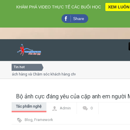
KHÁM PHÁ VIDEO THỰC TẾ CÁC BUỔI HỌC
XEM LUÔN
Share
Tin hot
Close
 khách hàng và Chăm sóc khách hàng chuyên nghiệp
Khóa họ
 - thuyết trình online
Khóa học
hiều thứ 4, 7
Khóa họ
Bộ ảnh cực đáng yêu của cặp anh em người 
Home
Tác phẩm nghệ
Admin
0
Giới thiệu
thuật
Blog
,
Framework
Lịch khai giảng