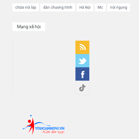
chữa nói lắp
dẫn chương trình
Hà Nội
Mc
nói ngọng
Mạng xã hội