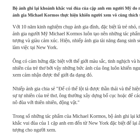
Bộ ảnh ghi lại khoảnh khắc vui đùa của cặp anh em người Mỹ do 
Video
ảnh gia Michael Kormos thực hiện khiến người xem vô cùng thích 
Với 10 năm kinh nghiệm chụp ảnh gia đình, đặc biệt là trẻ nhỏ, 
Kiến thức
ảnh gia người Mỹ Michael Kormos luôn tạo nên những tác phẩ
tượng và giàu cảm xúc. Hiện, nhiếp ảnh gia tài năng đang sinh 
Liên hệ - Đăng ký
làm việc tại New York.
Ông có cảm hứng đặc biệt với thế giới màu sắc, tinh nghịch và 
nhiên của trẻ thơ bởi vậy những bức ảnh của ông luôn khiến ng
xem cảm nhận được thế giới đa dạng đó.
Tìm kiếm
Nhiếp ảnh gia chia sẻ "Để có thể lột tả được thần thái và thể hi
sự tự nhiên của trẻ thơ, ông thường xây dựng bố cục hoặc để các
nô đùa với thiên nhiên, động vật."
Trong số những tác phẩm của Michael Kormos, bộ ảnh ghi lại 
khắc vui đùa của 1 cặp anh em đến từ New York đặc biệt để lại 
tượng cho người xem.