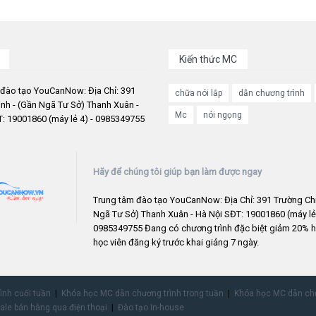
Kiến thức MC
 đào tạo YouCanNow: Địa Chỉ: 391
chữa nói lắp
dẫn chương trình
nh - (Gần Ngã Tư Sở) Thanh Xuân -
Mc
nói ngọng
: 19001860 (máy lẻ 4) - 0985349755
Hãy để chúng tôi giúp bạn làm được ngay
Trung tâm đào tạo YouCanNow: Địa Chỉ: 391 Trường Chi
Ngã Tư Sở) Thanh Xuân - Hà Nội SĐT: 19001860 (máy lẻ 
0985349755 Đang có chương trình đặc biệt giảm 20% h
học viên đăng ký trước khai giảng 7 ngày.
rình cuối tuần
Khóa học MC dẫn chương trình trong tuần
Khóa học MC dẫn chư
ale bán hàng qua điện thoại
Đào tạo In-house