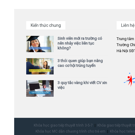
Kiến thức chung
Liên hệ
Sinh viên mới ra trường có
Trung tâm
nên nhảy việc liên tục
Trường Chi
không?
Hà Nội SĐT
3 thói quen giúp bạn nâng
cao cơ hội trúng tuyển
3 quy tắc vàng khi viết CV xin
việc
Khóa học giao tiếp thuyết trình 3-5-7
Khóa giao tiếp thuyết t
Khóa học MC dẫn chương trình cho trẻ em
Khóa học teles