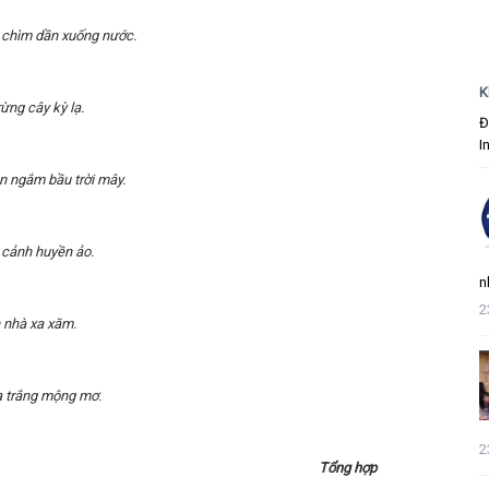
g chìm dần xuống nước.
K
ừng cây kỳ lạ.
Đ
I
n ngắm bầu trời mây.
cảnh huyền ảo.
n
2
 nhà xa xăm.
 trắng mộng mơ.
2
Tổng hợp