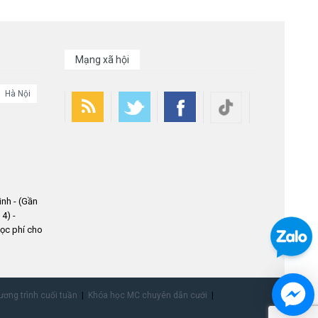
Mạng xã hội
Hà Nội
nh - (Gần
4) -
ọc phí cho
ơng trình cuối tuần
Khóa học MC chuyên dẫn cưới