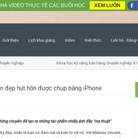
HÁ VIDEO THỰC TẾ CÁC BUỔI HỌC
XEM LUÔN
Giới thiệu
Lịch khai giảng
Video
Kiến thức
Liên hệ - Đăng 
huyên nghiệp
Khóa học kỹ năng bán hàng chuyên nghiệp X10
ên đẹp hút hồn được chụp bằng iPhone
không chuyên đã tạo ra những tác phẩm nhiếp ảnh đầy "ma thuật".
ỳ đâu, miễn là bạn có đam mê và kiên trì với nó. Với Melissa Vincent,