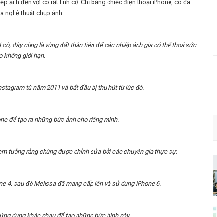
ếp ảnh đến với cô rất tình cờ. Chỉ bằng chiếc điện thoại iPhone, cô đã
a nghệ thuật chụp ảnh.
i cô, đây cũng là vùng đất thần tiên để các nhiếp ảnh gia có thể thoả sức
o không giới hạn.
stagram từ năm 2011 và bắt đầu bị thu hút từ lúc đó.
ne để tạo ra những bức ảnh cho riêng mình.
 xem tưởng rằng chúng được chỉnh sửa bởi các chuyên gia thực sự.
ne 4, sau đó Melissa đã mang cấp lên và sử dụng iPhone 6.
 ứng dụng khác nhau để tạo những bức hình này.