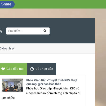
Share
ký
 doanh số
Khóa học Giao tiếp ứng xử thu
Góc đào tạo
Góc học viên
Khóa Giao tiếp -Thuyết trình K85: Vượt
qua mọi giới hạn bản thân
Khóa học Giao tiếp -Thuyết trình K85 có
6 học viên bao gồm những anh chị đã đi
làm nhiều...