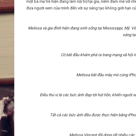
một bà mẹ trẻ hiện đang làm nội trợ tại gia, niềm đam mê với nhi
đưa người xem của mình đến với sự sáng tạo không giới hạn củ
Melissa và gia đình hiện đang sinh sống tại Mississippi, Mỹ. Vớ
sáng tạ
Cô bắt đầu khám phá ra trang mạng xã hội In
Melissa bắt đầu mày mò cùng iPho
Điều thú vị là các bức ảnh đẹp tới hút hồn, khiến người
Tất cả các bức ảnh đều được thực hiện bằng iPho
Melissa Vincent đã dùng rất nhiều các