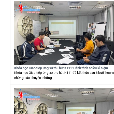
Khóa học Giao tiếp ứng xử thu hút K111: Hành trình nhiều kỉ niệm
Khóa học Giao tiếp ứng xử thu hút K111 đã kết thúc sau 6 buổi học v
những câu chuyện, những...