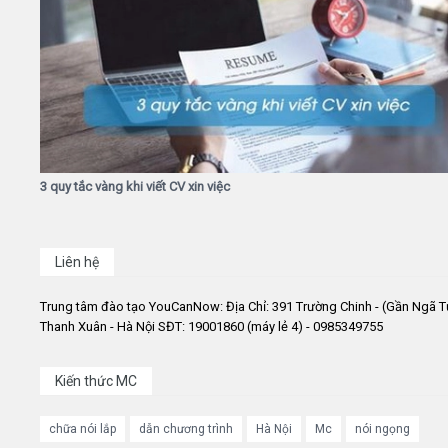
3 quy tắc vàng khi viết CV xin việc
Liên hệ
Trung tâm đào tạo YouCanNow: Địa Chỉ: 391 Trường Chinh - (Gần Ngã T
Thanh Xuân - Hà Nội SĐT: 19001860 (máy lẻ 4) - 0985349755
Kiến thức MC
chữa nói lắp
dẫn chương trình
Hà Nội
Mc
nói ngọng