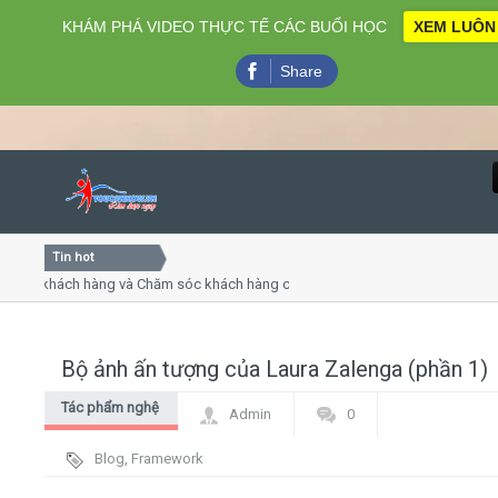
KHÁM PHÁ VIDEO THỰC TẾ CÁC BUỔI HỌC
XEM LUÔN
Share
Tin hot
Close
ụ khách hàng và Chăm sóc khách hàng chuyên nghiệp
Khóa h
p - thuyết trình online
Khóa h
chiều thứ 4, 7
Khóa h
Bộ ảnh ấn tượng của Laura Zalenga (phần 1)
Home
Tác phẩm nghệ
Admin
0
Giới thiệu
thuật
Blog
,
Framework
Lịch khai giảng