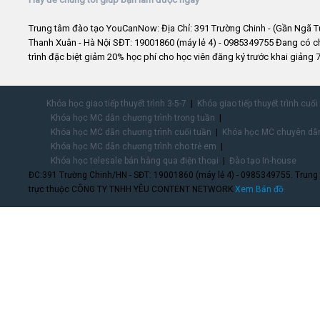
Trung tâm đào tạo YouCanNow: Địa Chỉ: 391 Trường Chinh - (Gần Ngã T
Thanh Xuân - Hà Nội SĐT: 19001860 (máy lẻ 4) - 0985349755 Đang có 
trình đặc biệt giảm 20% học phí cho học viên đăng ký trước khai giảng 7
Khóa học giao tiếp thuyết trình 3-5-7
Khóa giao tiếp thuyết trình cuối
Khóa học MC dẫn chương trình trong tuần
Khóa học MC dẫn chương trình cuối tuần
Khóa học MC chuyên dẫn
Khóa học MC dẫn chương trình cho trẻ em
Khóa học telesale bán hàng qua điện thoại
Đào tạo In-house
ĐC:391 Trường Chinh/HN - SĐT: 19001860 (máy lẻ 4) - 0985349755. Trung
trực thuộc CÔNG TY TNHH YÊU CONTENT NETWORK.
Xem Bản đồ