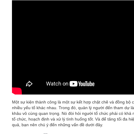
Video
Kiến thức
Liên hệ - Đăng ký
Tìm kiếm
Một sự kiện thành công là một sự kết hợp chặt chẽ và đồng bộ 
nhiều yếu tố khác nhau. Trong đó, quản lý người đến tham dự l
khâu vô cùng quan trọng. Nó đòi hỏi người tổ chức phải có khả
tổ chức, hoạch định và xử lý tình huống tốt. Và để tăng tối đa hi
quả, bạn nên chú ý đến những vấn đề dưới đây.