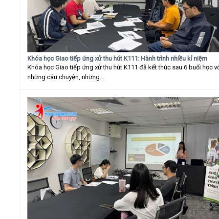
Khóa học Giao tiếp ứng xử thu hút K111: Hành trình nhiều kỉ niệm
Khóa học Giao tiếp ứng xử thu hút K111 đã kết thúc sau 6 buổi học v
những câu chuyện, những...