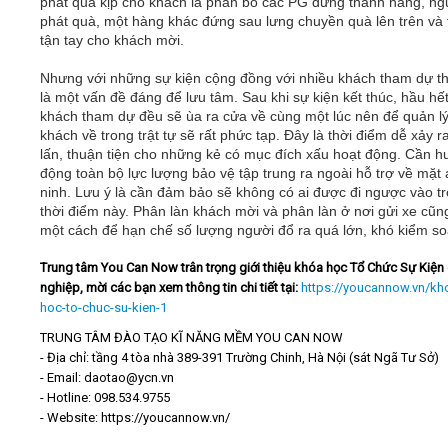
phát quà kịp cho khách là phân bổ các PG đứng thành hàng, ng
phát quà, một hàng khác đứng sau lưng chuyền quà lên trên và 
tận tay cho khách mời.
Nhưng với những sự kiện cộng đồng với nhiều khách tham dự th
là một vấn đề đáng để lưu tâm. Sau khi sự kiện kết thúc, hầu hế
khách tham dự đều sẽ ùa ra cửa về cùng một lúc nên để quản l
khách về trong trật tự sẽ rất phức tạp. Đây là thời điểm dễ xảy r
lấn, thuận tiện cho những kẻ có mục đích xấu hoạt động. Cần h
động toàn bộ lực lượng bảo vệ tập trung ra ngoài hỗ trợ về mặt
ninh. Lưu ý là cần đảm bảo sẽ không có ai được đi ngược vào t
thời điểm này. Phân làn khách mời và phân làn ở nơi gửi xe cũng
một cách để hạn chế số lượng người đổ ra quá lớn, khó kiểm so
Trung tâm You Can Now trân trọng giới thiệu khóa học Tổ Chức Sự Kiện
nghiệp, mời các bạn xem thông tin chi tiết tại:
https://youcannow.vn/kh
hoc-to-chuc-su-kien-1
TRUNG TÂM ĐÀO TẠO KĨ NĂNG MỀM YOU CAN NOW
- Địa chỉ: tầng 4 tòa nhà 389-391 Trường Chinh, Hà Nội (sát Ngã Tư Sở)
- Email: daotao@ycn.vn
- Hotline: 098.534.9755
- Website: https://youcannow.vn/