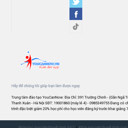
Hãy để chúng tôi giúp bạn làm được ngay
Trung tâm đào tạo YouCanNow: Địa Chỉ: 391 Trường Chinh - (Gần Ngã T
Thanh Xuân - Hà Nội SĐT: 19001860 (máy lẻ 4) - 0985349755 Đang có 
trình đặc biệt giảm 20% học phí cho học viên đăng ký trước khai giảng 7
Khóa học giao tiếp thuyết trình 3-5-7
Khóa giao tiếp thuyết trình cuối