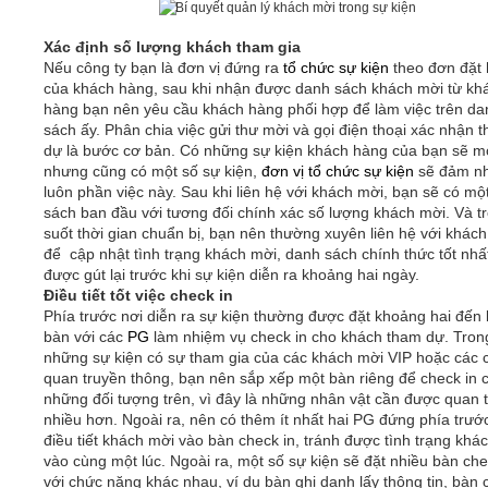
Xác định số lượng khách tham gia
Nếu công ty bạn là đơn vị đứng ra
tổ chức sự kiện
theo đơn đặt
của khách hàng, sau khi nhận được danh sách khách mời từ kh
hàng bạn nên yêu cầu khách hàng phối hợp để làm việc trên da
sách ấy. Phân chia việc gửi thư mời và gọi điện thoại xác nhận 
dự là bước cơ bản. Có những sự kiện khách hàng của bạn sẽ m
nhưng cũng có một số sự kiện,
đơn vị tổ chức sự kiện
sẽ đảm n
luôn phần việc này. Sau khi liên hệ với khách mời, bạn sẽ có mộ
sách ban đầu với tương đối chính xác số lượng khách mời. Và t
suốt thời gian chuẩn bị, bạn nên thường xuyên liên hệ với khác
để cập nhật tình trạng khách mời, danh sách chính thức tốt nhấ
được gút lại trước khi sự kiện diễn ra khoảng hai ngày.
Điều tiết tốt việc check in
Phía trước nơi diễn ra sự kiện thường được đặt khoảng hai đến
bàn với các
PG
làm nhiệm vụ check in cho khách tham dự. Tron
những sự kiện có sự tham gia của các khách mời VIP hoặc các 
quan truyền thông, bạn nên sắp xếp một bàn riêng để check in 
những đối tượng trên, vì đây là những nhân vật cần được quan 
nhiều hơn. Ngoài ra, nên có thêm ít nhất hai PG đứng phía trướ
điều tiết khách mời vào bàn check in, tránh được tình trạng khá
vào cùng một lúc. Ngoài ra, một số sự kiện sẽ đặt nhiều bàn che
với chức năng khác nhau, ví dụ bàn ghi danh lấy thông tin, bàn 