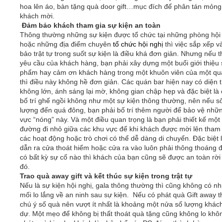
hoa lên áo, bàn tặng quà door gift…mục đích để phân tán mỏng
khách mời.
Đảm bảo khách tham gia sự kiện an toàn
Thông thường những sự kiện được tổ chức tại những phòng hội
hoặc những địa điểm chuyên
tổ chức hội nghị
thì việc sắp xếp 
bảo trật tự trong suốt sự kiện là điều khá đơn giản. Nhưng nếu 
yêu cầu của khách hàng, bạn phải xây dựng một buổi giới thiệu
phẩm hay cảm ơn khách hàng trong một khuôn viên của một qu
thì điều này không hề đơn giản. Các quán bar hiện nay có diện t
không lớn, ánh sáng lại mờ, không gian chập hẹp và đặc biệt là
bố trí ghế ngồi không như một sự kiện thông thường, nên nếu s
lượng đến quá đông, bạn phải bố trí thêm người để bảo vệ nhữ
vực “nóng” này. Và một điều quan trọng là bạn phải thiết kế một
đường đi nhỏ giữa các khu vực để khi khách được mời lên tham 
các hoạt động hoặc trò chơi có thể dễ dàng di chuyển. Đặc biệt l
dẫn ra cửa thoát hiểm hoặc cửa ra vào luôn phải thông thoáng 
có bất kỳ sự cố nào thì khách của bạn cũng sẽ được an toàn rời
đó.
Trao quà away gift và kết thúc sự kiện trong trật tự
Nếu là sự kiện hội nghị, gala thông thường thì cũng không có nh
mối lo lắng về an ninh sau sự kiện. Nếu có phát quà Gift away t
chú ý số quà nên vượt ít nhất là khoảng một nửa số lượng khác
dự. Một mẹo để không bị thất thoát quà tặng cũng không lo khô