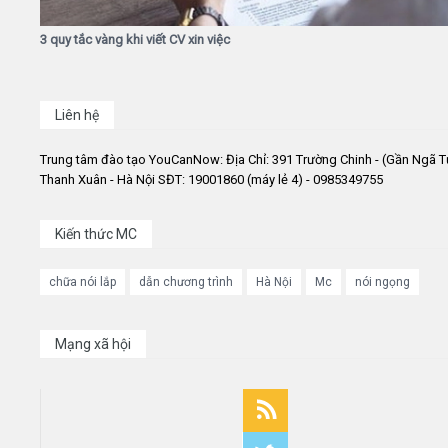
3 quy tắc vàng khi viết CV xin việc
Liên hệ
Trung tâm đào tạo YouCanNow: Địa Chỉ: 391 Trường Chinh - (Gần Ngã T
Thanh Xuân - Hà Nội SĐT: 19001860 (máy lẻ 4) - 0985349755
Kiến thức MC
chữa nói lắp
dẫn chương trình
Hà Nội
Mc
nói ngọng
Mạng xã hội