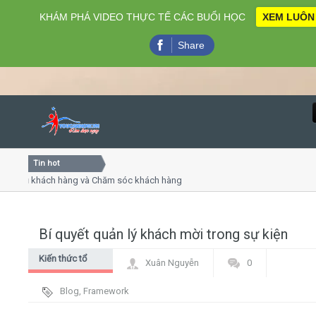
KHÁM PHÁ VIDEO THỰC TẾ CÁC BUỔI HỌC
XEM LUÔN
Share
Tin hot
Close
vụ khách hàng và Chăm sóc khách hàng chuyên nghiệp
Khóa 
ếp - thuyết trình online
Khóa h
 chiều thứ 4, 7
Khóa 
Bí quyết quản lý khách mời trong sự kiện
Home
Kiến thức tổ
Xuân Nguyễn
0
Giới thiệu
chức sự kiện
Blog
,
Framework
Lịch khai giảng