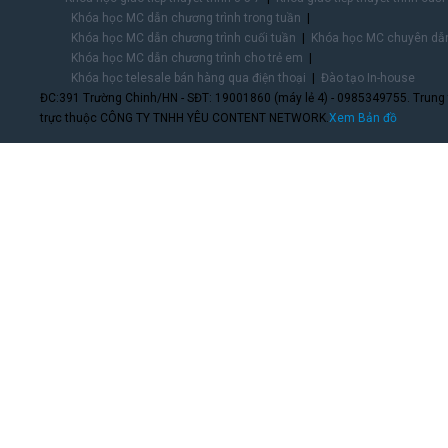
Khóa học MC dẫn chương trình trong tuần
Khóa học MC dẫn chương trình cuối tuần
Khóa học MC chuyên dẫn
Khóa học MC dẫn chương trình cho trẻ em
Khóa học telesale bán hàng qua điện thoại
Đào tạo In-house
ĐC:391 Trường Chinh/HN - SĐT: 19001860 (máy lẻ 4) - 0985349755. Trung
trực thuộc CÔNG TY TNHH YÊU CONTENT NETWORK.
Xem Bản đồ