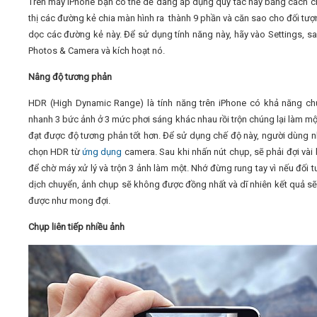
Trên máy iPhone bạn có thể dễ dàng áp dụng quy tắc này bằng cách c
thị các đường kẻ chia màn hình ra thành 9 phần và căn sao cho đối tư
dọc các đường kẻ này. Để sử dụng tính năng này, hãy vào Settings, sa
Photos & Camera và kích hoạt nó.
Nâng độ tương phản
HDR (High Dynamic Range) là tính năng trên iPhone có khả năng c
nhanh 3 bức ảnh ở 3 mức phơi sáng khác nhau rồi trộn chúng lại làm m
đạt được độ tương phản tốt hơn. Để sử dụng chế độ này, người dùng n
chọn HDR từ
ứng dụng
camera. Sau khi nhấn nút chụp, sẽ phải đợi vài 
để chờ máy xử lý và trộn 3 ảnh làm một. Nhớ đừng rung tay vì nếu đối t
dịch chuyển, ảnh chụp sẽ không được đồng nhất và dĩ nhiên kết quả s
được như mong đợi.
Chụp liên tiếp nhiều ảnh