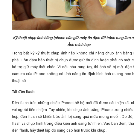
Kỹ thuật
chụp ảnh bằng Iphone cần giữ máy ổn định để tránh rung làm 
Ảnh minh họa
Trong bất kỳ kỹ thuật chụp ảnh nào không chỉ riêng chụp ảnh bằng 
phải luôn đảm bảo thiết bị chụp được giữ ổn định hoặc phải có một 
hỗ trợ giữ máy thật chắc. Vì nếu như rung tay, thì ảnh sẽ bị mờ, đặc b
camera của iPhone không có tính năng ổn định hình ảnh quang học 
thuật số.
Tắt đèn flash
Đèn flash trên những chiếc iPhone thế hệ mới đã được cải thiện rất n
với người tiền nhiệm. Tuy nhiên, khi chụp ảnh bằng iPhone trong nhiều
hợp, đèn flash sẽ khiến bức ảnh bị sáng quá mức mong muốn. Do đó, 
flash và chụp hình trong điều kiện ánh sáng tự nhiên. Vào ban đêm, thay
đèn flash, hãy thiết lập độ sáng cao hơn trước khi chụp.