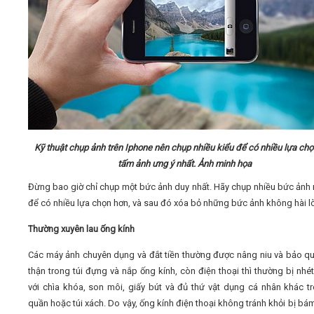
Kỹ thuật chụp ảnh trên Iphone nên chụp nhiều kiểu để có nhiều lựa ch
tấm ảnh ưng ý nhất. Ảnh minh họa
Đừng bao giờ chỉ chụp một bức ảnh duy nhất. Hãy chụp nhiều bức ảnh 
để có nhiều lựa chọn hơn, và sau đó xóa bỏ những bức ảnh không hài l
Thường xuyên lau ống kính
Các máy ảnh chuyên dụng và đắt tiền thường được nâng niu và bảo q
thận trong túi đựng và nắp ống kính, còn điện thoại thì thường bị nhé
với chìa khóa, son môi, giấy bút và đủ thứ vật dụng cá nhân khác tr
quần hoặc túi xách. Do vậy, ống kính điện thoại không tránh khỏi bị bám