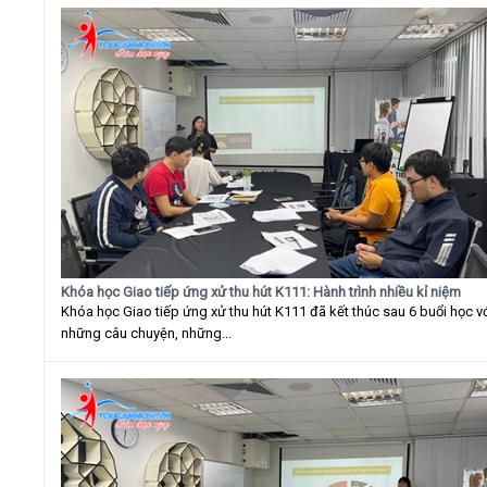
Khóa học Giao tiếp ứng xử thu hút K111: Hành trình nhiều kỉ niệm
Khóa học Giao tiếp ứng xử thu hút K111 đã kết thúc sau 6 buổi học v
những câu chuyện, những...