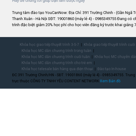
Hãy để chúng tôi giúp bạn làm được ngay
Trung tâm đào tạo YouCanNow: Địa Chỉ: 391 Trường Chinh - (Gần Ngã T
Thanh Xuân - Hà Nội SĐT: 19001860 (máy lẻ 4) - 0985349755 Đang có 
trình đặc biệt giảm 20% học phí cho học viên đăng ký trước khai giảng 7
Khóa học giao tiếp thuyết trình 3-5-7
Khóa giao tiếp thuyết trình cuối
Khóa học MC dẫn chương trình trong tuần
Khóa học MC dẫn chương trình cuối tuần
Khóa học MC chuyên dẫn
Khóa học MC dẫn chương trình cho trẻ em
Khóa học telesale bán hàng qua điện thoại
Đào tạo In-house
ĐC:391 Trường Chinh/HN - SĐT: 19001860 (máy lẻ 4) - 0985349755. Trung
trực thuộc CÔNG TY TNHH YÊU CONTENT NETWORK.
Xem Bản đồ