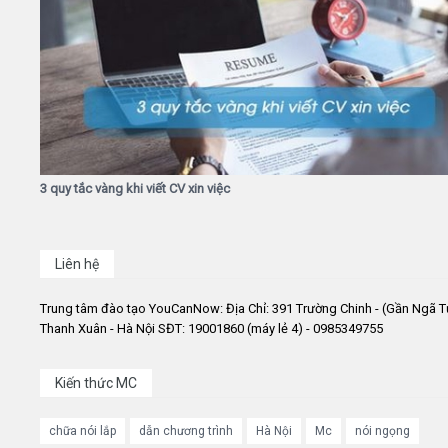
3 quy tắc vàng khi viết CV xin việc
Liên hệ
Trung tâm đào tạo YouCanNow: Địa Chỉ: 391 Trường Chinh - (Gần Ngã T
Thanh Xuân - Hà Nội SĐT: 19001860 (máy lẻ 4) - 0985349755
Kiến thức MC
chữa nói lắp
dẫn chương trình
Hà Nội
Mc
nói ngọng