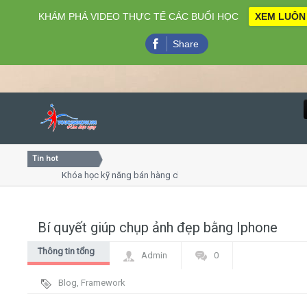
KHÁM PHÁ VIDEO THỰC TẾ CÁC BUỔI HỌC
XEM LUÔN
Share
Tin hot
Close
Khóa học kỹ năng bán hàng chuyên nghiệp X10 doanh số
Khóa học "Nghệ thuật giao tiếp - thuyết trình đỉnh cao"
Khóa học làm phim 72h cho thiếu niên
Bí quyết giúp chụp ảnh đẹp bằng Iphone
Home
Thông tin tổng
Admin
0
Giới thiệu
hợp
Blog
,
Framework
Lịch khai giảng