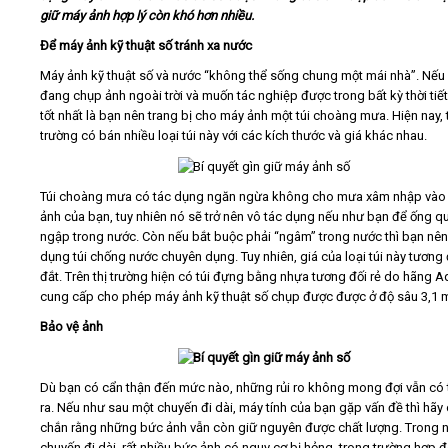
giữ máy ảnh hợp lý còn khó hơn nhiều.
Video
Để máy ảnh kỹ thuật số tránh xa nước
Máy ảnh kỹ thuật số và nước “không thể sống chung một mái nhà”. Nếu
đang chụp ảnh ngoài trời và muốn tác nghiệp được trong bất kỳ thời tiết
Kiến thức
tốt nhất là bạn nên trang bị cho máy ảnh một túi choàng mưa. Hiện nay, t
trường có bán nhiều loại túi này với các kích thước và giá khác nhau.
Liên hệ - Đăng ký
Túi choàng mưa có tác dụng ngăn ngừa không cho mưa xâm nhập vào
ảnh của bạn, tuy nhiên nó sẽ trở nên vô tác dụng nếu như bạn để ống q
ngập trong nước. Còn nếu bắt buộc phải “ngâm” trong nước thì bạn nên
dụng túi chống nước chuyên dụng. Tuy nhiên, giá của loại túi này tương 
Tìm kiếm
đắt. Trên thị trường hiện có túi đựng bằng nhựa tương đối rẻ do hãng 
cung cấp cho phép máy ảnh kỹ thuật số chụp được được ở độ sâu 3,1 
Bảo vệ ảnh
Dù bạn có cẩn thận đến mức nào, những rủi ro không mong đợi vẫn có 
ra. Nếu như sau một chuyến đi dài, máy tính của bạn gặp vấn đề thì hãy
chắn rằng những bức ảnh vẫn còn giữ nguyên được chất lượng. Trong
chuyến đi dài, rất nhiều bức ảnh có nguy cơ bị hỏng, trong trường hợp đó