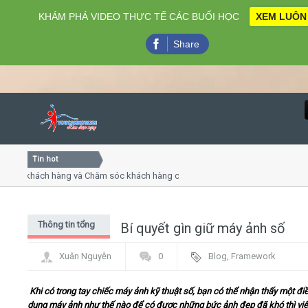
KHÁM PHÁ VIDEO THỰC TẾ CÁC BUỔI HỌC
XEM LUÔN
Share
Tin hot
Close
ụ khách hàng và Chăm sóc khách hàng chuyên nghiệp
Khóa h
p - thuyết trình online
Khóa h
chiều thứ 4, 7
Khóa h
Thông tin tổng
Bí quyết gìn giữ máy ảnh số
Home
hợp
Xuân Nguyễn
0
Blog
,
Framework
Giới thiệu
Khi có trong tay chiếc máy ảnh kỹ thuật số, bạn có thể nhận thấy một điề
Lịch khai giảng
dụng máy ảnh như thế nào để có được những bức ảnh đẹp đã khó thì việ