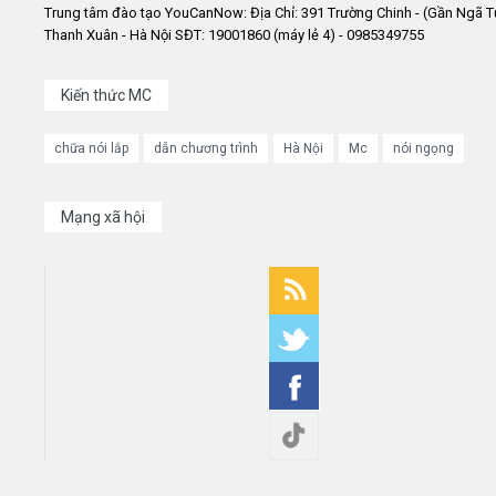
Trung tâm đào tạo YouCanNow: Địa Chỉ: 391 Trường Chinh - (Gần Ngã T
Thanh Xuân - Hà Nội SĐT: 19001860 (máy lẻ 4) - 0985349755
Kiến thức MC
chữa nói lắp
dẫn chương trình
Hà Nội
Mc
nói ngọng
Mạng xã hội