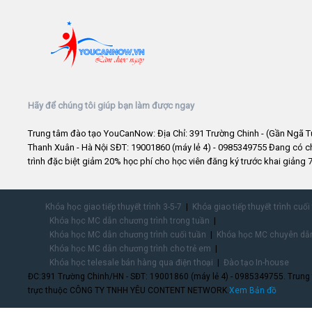
Hãy để chúng tôi giúp bạn làm được ngay
Trung tâm đào tạo YouCanNow: Địa Chỉ: 391 Trường Chinh - (Gần Ngã T
Thanh Xuân - Hà Nội SĐT: 19001860 (máy lẻ 4) - 0985349755 Đang có 
trình đặc biệt giảm 20% học phí cho học viên đăng ký trước khai giảng 7
Khóa học giao tiếp thuyết trình 3-5-7
Khóa giao tiếp thuyết trình cuối
Khóa học MC dẫn chương trình trong tuần
Khóa học MC dẫn chương trình cuối tuần
Khóa học MC chuyên dẫn
Khóa học MC dẫn chương trình cho trẻ em
Khóa học telesale bán hàng qua điện thoại
Đào tạo In-house
ĐC:391 Trường Chinh/HN - SĐT: 19001860 (máy lẻ 4) - 0985349755. Trung
trực thuộc CÔNG TY TNHH YÊU CONTENT NETWORK.
Xem Bản đồ