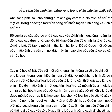
Ánh sáng bên cạnh tạo những vùng tương phản giúp tạo chiều sâ
Ánh sáng phía sau cho những bức ảnh gây cảm xúc. Nó miêu tả chủ th
một cái bóng hoặc tạo một viền sáng để nhấn mạnh hình dáng và kích 
chủ thể.
Bố cục
là sự sắp xếp có chủ ý của các yếu tố khi nhìn qua ống ngắm, là
động của các đường và các yếu tố khác đến chủ đề chính, là tổ chức cá
tố riêng biệt để tạo ra một hình thái làm hài lòng. Để có được một bố cụ
các nhiếp ảnh gia cần tìm nơi đặt máy ảnh sao cho các yếu tố có sự câ
và hòa hợp.
Các nhà họa sĩ bắt đầu với một cái khung hình trống và vẽ các chi tiết 
cho là quan trọng, còn nhiếp ảnh gia bắt đầu với một khung hình đã có 
các chi tiết và họ phải loại bỏ các yếu tố không cần thiết gây xao lãng 
chính. Do đó nhiếp ảnh là một quá trình loại trừ. Là một nhiếp ảnh gia b
tìm ra sự hài hòa trong các bối cảnh hỗn loạn và gây bối rối. Chìa khóa 
được một bố cục hợp lý là học cách lựa chọn và loại bỏ các yếu tố gây 
lãng mà nó ngăn người xem chú ý tới chủ đề chính, quyết định xem nét 
biết nào của phong cảnh mà bạn muốn nó xuất hiện làm tiêu điểm chính
có thể loại bỏ các yếu tố gây xao lãng bức ảnh bằng cách di chuyển xu