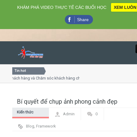
KHÁM PHÁ VIDEO THỰC TẾ CÁC BUỔI HỌC
XEM LUÔN
Share
Tin hot
Close
ụ khách hàng và Chăm sóc khách hàng chuyên nghiệp
Khóa 
ếp - thuyết trình online
Khóa h
chiều thứ 4, 7
Khóa h
Bí quyết để chụp ảnh phong cảnh đẹp
Home
Kiến thức
Admin
0
Giới thiệu
chung
Blog
,
Framework
Lịch khai giảng