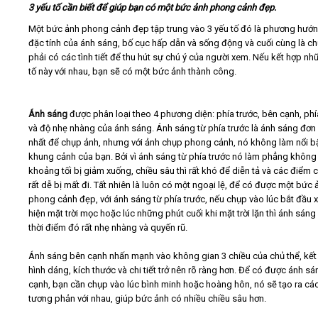
3 yếu tố cần biết để giúp bạn có một bức ảnh phong cảnh đẹp.
Một bức ảnh phong cảnh đẹp tập trung vào 3 yếu tố đó là phương hướn
Video
đặc tính của ánh sáng, bố cục hấp dẫn và sống động và cuối cùng là c
phải có các tình tiết để thu hút sự chú ý của người xem. Nếu kết hợp nh
Kiến thức
tố này với nhau, bạn sẽ có một bức ảnh thành công.
Liên hệ - Đăng ký
Ánh sáng
được phân loại theo 4 phương diện: phía trước, bên cạnh, phí
và độ nhẹ nhàng của ánh sáng. Ánh sáng từ phía trước là ánh sáng đơn
nhất để chụp ảnh, nhưng với ảnh chụp phong cảnh, nó không làm nổi b
khung cảnh của bạn. Bởi vì ánh sáng từ phía trước nó làm phẳng không 
khoảng tối bị giảm xuống, chiều sâu thì rất khó để diễn tả và các điểm ch
Tìm kiếm
rất dễ bị mất đi. Tất nhiên là luôn có một ngoại lệ, để có được một bức 
phong cảnh đẹp, với ánh sáng từ phía trước, nếu chụp vào lúc bắt đầu 
hiện mặt trời mọc hoặc lúc những phút cuối khi mặt trời lặn thì ánh sáng
thời điểm đó rất nhẹ nhàng và quyến rũ.
Ánh sáng bên cạnh nhấn mạnh vào không gian 3 chiều của chủ thể, kết
hình dáng, kích thước và chi tiết trở nên rõ ràng hơn. Để có được ánh s
cạnh, bạn cần chụp vào lúc bình minh hoặc hoàng hôn, nó sẽ tạo ra cá
tương phản với nhau, giúp bức ảnh có nhiều chiều sâu hơn.