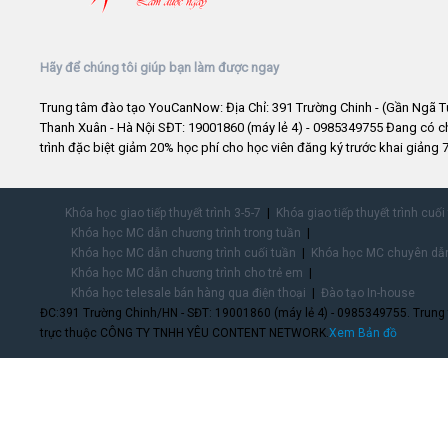
Hãy để chúng tôi giúp bạn làm được ngay
Trung tâm đào tạo YouCanNow: Địa Chỉ: 391 Trường Chinh - (Gần Ngã T
Thanh Xuân - Hà Nội SĐT: 19001860 (máy lẻ 4) - 0985349755 Đang có 
trình đặc biệt giảm 20% học phí cho học viên đăng ký trước khai giảng 7
Khóa học giao tiếp thuyết trình 3-5-7
Khóa giao tiếp thuyết trình cuối
Khóa học MC dẫn chương trình trong tuần
Khóa học MC dẫn chương trình cuối tuần
Khóa học MC chuyên dẫn
Khóa học MC dẫn chương trình cho trẻ em
Khóa học telesale bán hàng qua điện thoại
Đào tạo In-house
ĐC:391 Trường Chinh/HN - SĐT: 19001860 (máy lẻ 4) - 0985349755. Trung
trực thuộc CÔNG TY TNHH YÊU CONTENT NETWORK.
Xem Bản đồ