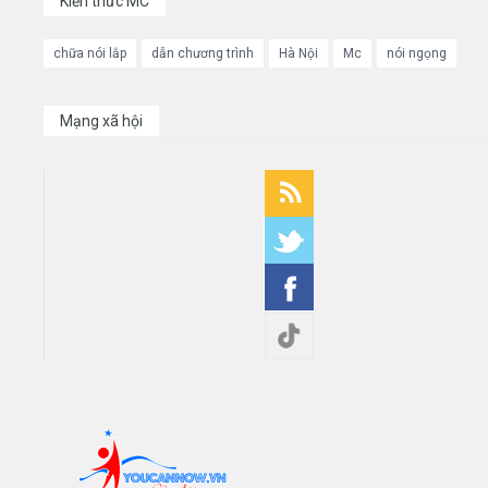
Kiến thức MC
chữa nói lắp
dẫn chương trình
Hà Nội
Mc
nói ngọng
Mạng xã hội