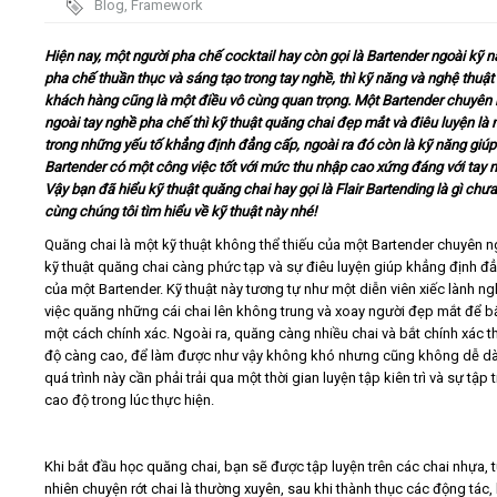
Blog
,
Framework
Barista
Video
Hiện nay, một người pha chế cocktail hay còn gọi là Bartender ngoài kỹ 
pha chế thuần thục và sáng tạo trong tay nghề, thì kỹ năng và nghệ thuật 
khách hàng cũng là một điều vô cùng quan trọng. Một Bartender chuyên
Kiến thức
ngoài tay nghề pha chế thì kỹ thuật quăng chai đẹp mắt và điêu luyện là 
trong những yếu tố khẳng định đẳng cấp, ngoài ra đó còn là kỹ năng giú
Liên hệ - Đăng ký
Bartender có một công việc tốt với mức thu nhập cao xứng đáng với tay 
Vậy bạn đã hiểu kỹ thuật quăng chai hay gọi là Flair Bartending là gì chư
cùng chúng tôi tìm hiểu về kỹ thuật này nhé!
Quăng chai là một kỹ thuật không thể thiếu của một Bartender chuyên n
kỹ thuật quăng chai càng phức tạp và sự điêu luyện giúp khẳng định đ
Tìm kiếm
của một Bartender. Kỹ thuật này tương tự như một diễn viên xiếc lành ng
việc quăng những cái chai lên không trung và xoay người đẹp mắt để bắ
một cách chính xác. Ngoài ra, quăng càng nhiều chai và bắt chính xác thì
độ càng cao, để làm được như vậy không khó nhưng cũng không dễ d
quá trình này cần phải trải qua một thời gian luyện tập kiên trì và sự tập 
cao độ trong lúc thực hiện.
Khi bắt đầu học quăng chai, bạn sẽ được tập luyện trên các chai nhựa, 
nhiên chuyện rớt chai là thường xuyên, sau khi thành thục các động tác,