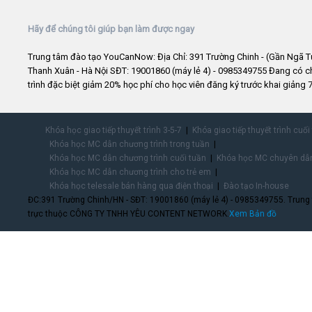
Hãy để chúng tôi giúp bạn làm được ngay
Trung tâm đào tạo YouCanNow: Địa Chỉ: 391 Trường Chinh - (Gần Ngã T
Thanh Xuân - Hà Nội SĐT: 19001860 (máy lẻ 4) - 0985349755 Đang có 
trình đặc biệt giảm 20% học phí cho học viên đăng ký trước khai giảng 7
Khóa học giao tiếp thuyết trình 3-5-7
Khóa giao tiếp thuyết trình cuối
Khóa học MC dẫn chương trình trong tuần
Khóa học MC dẫn chương trình cuối tuần
Khóa học MC chuyên dẫn
Khóa học MC dẫn chương trình cho trẻ em
Khóa học telesale bán hàng qua điện thoại
Đào tạo In-house
ĐC:391 Trường Chinh/HN - SĐT: 19001860 (máy lẻ 4) - 0985349755. Trung
trực thuộc CÔNG TY TNHH YÊU CONTENT NETWORK.
Xem Bản đồ