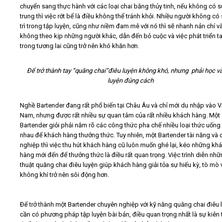
chuyển sang thực hành với các loại chai bằng thủy tinh, nếu không có s
trung thì việc rớt bể là điều không thể tránh khỏi. Nhiều người không có
trì trong tập luyện, cũng như niềm đam mê với nó thì sẽ nhanh nản chí v
không theo kịp những người khác, dẫn đến bỏ cuộc và việc phát triển t
trong tương lai cũng trở nên khó khăn hơn.
Để trở thành tay “quăng chai”điêu luyện không khó, nhưng phải học v
luyện đúng cách
Nghề Bartender đang rất phổ biến tại Châu Âu và chỉ mới du nhập vào V
Nam, nhưng được rất nhiều sự quan tâm của rất nhiều khách hàng. Một
Bartender giỏi phải nắm rõ các công thức pha chế nhiều loại thức uống
nhau để khách hàng thưởng thức. Tuy nhiên, một Bartender tài năng và
nghiệp thì việc thu hút khách hàng cũ luôn muốn ghé lại, kéo những kh
hàng mới đến để thưởng thức là điều rất quan trọng. Việc trình diễn nhữ
thuật quăng chai điêu luyện giúp khách hàng giải tỏa sự hiếu kỳ, tò mò 
không khí trở nên sôi động hơn.
Để trở thành một Bartender chuyên nghiệp với kỹ năng quăng chai điêu 
cần có phương pháp tập luyện bài bản, điều quan trọng nhất là sự kiên t