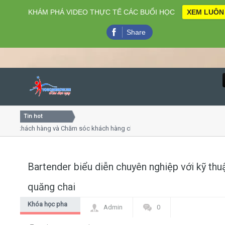
KHÁM PHÁ VIDEO THỰC TẾ CÁC BUỔI HỌC
XEM LUÔN
Share
Tin hot
Close
 khách hàng và Chăm sóc khách hàng chuyên nghiệp
Khóa h
 - thuyết trình online
Khóa họ
hiều thứ 4, 7
Khóa họ
Bartender biểu diễn chuyên nghiệp với kỹ thu
Home
quăng chai
Giới thiệu
Khóa học pha
Admin
0
chế Bartender
Lịch khai giảng