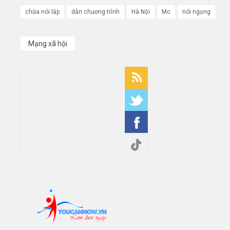
chữa nói lắp
dẫn chương trình
Hà Nội
Mc
nói ngọng
Mạng xã hội