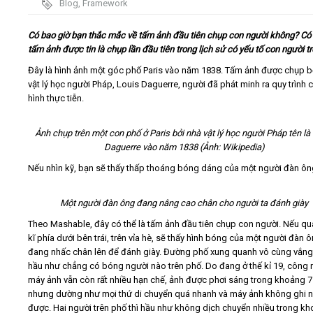
Blog
,
Framework
Video
Có bao giờ bạn thắc mắc về tấm ảnh đầu tiên chụp con người không? Có
tấm ảnh được tin là chụp lần đầu tiên trong lịch sử có yếu tố con người t
Kiến thức
Đây là hình ảnh một góc phố Paris vào năm 1838. Tấm ảnh được chụp b
vật lý học người Pháp, Louis Daguerre, người đã phát minh ra quy trình 
hình thực tiễn.
Liên hệ - Đăng ký
Ảnh chụp trên một con phố ở Paris bởi nhà vật lý học người Pháp tên là
Daguerre vào năm 1838 (Ảnh: Wikipedia)
Nếu nhìn kỹ, bạn sẽ thấy thấp thoáng bóng dáng của một người đàn ôn
Tìm kiếm
Một người đàn ông đang nâng cao chân cho người ta đánh giày
Theo Mashable, đây có thể là tấm ảnh đầu tiên chụp con người. Nếu qu
kĩ phía dưới bên trái, trên vỉa hè, sẽ thấy hình bóng của một người đàn 
đang nhấc chân lên để đánh giày. Đường phố xung quanh vô cùng vắng
hầu như chẳng có bóng người nào trên phố. Do đang ở thế kỉ 19, công
máy ảnh vẫn còn rất nhiều hạn chế, ảnh được phơi sáng trong khoảng 7
nhưng dường như mọi thứ di chuyển quá nhanh và máy ảnh không ghi n
được. Hai người trên phố thì hầu như không dịch chuyển nhiều trong k