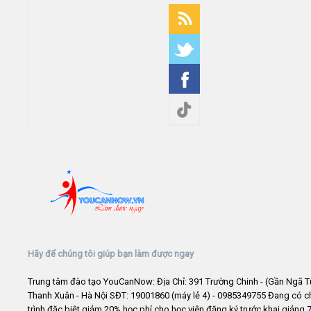
Hãy để chúng tôi giúp bạn làm được ngay
Trung tâm đào tạo YouCanNow: Địa Chỉ: 391 Trường Chinh - (Gần Ngã T
Thanh Xuân - Hà Nội SĐT: 19001860 (máy lẻ 4) - 0985349755 Đang có 
trình đặc biệt giảm 20% học phí cho học viên đăng ký trước khai giảng 7