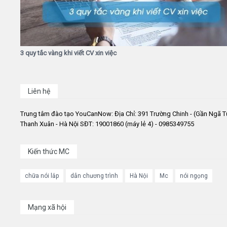
3 quy tắc vàng khi viết CV xin việc
Liên hệ
Trung tâm đào tạo YouCanNow: Địa Chỉ: 391 Trường Chinh - (Gần Ngã T
Thanh Xuân - Hà Nội SĐT: 19001860 (máy lẻ 4) - 0985349755
Kiến thức MC
chữa nói lắp
dẫn chương trình
Hà Nội
Mc
nói ngọng
Mạng xã hội