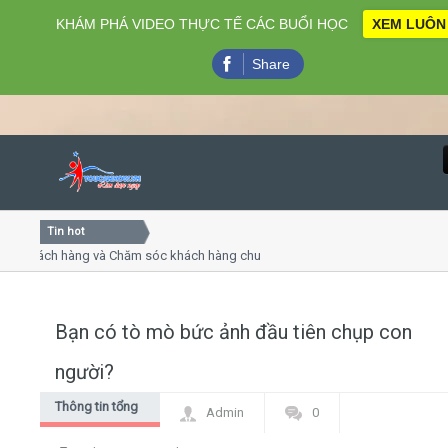
KHÁM PHÁ VIDEO THỰC TẾ CÁC BUỔI HỌC
XEM LUÔN
Share
Tin hot
Close
khách hàng và Chăm sóc khách hàng chuyên nghiệp
Khóa học
- thuyết trình online
Khóa học 
iều thứ 4, 7
Khóa học
Bạn có tò mò bức ảnh đầu tiên chụp con
Home
người?
Giới thiệu
Thông tin tổng
Admin
0
hợp
Lịch khai giảng