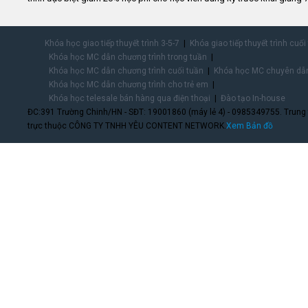
Khóa học giao tiếp thuyết trình 3-5-7
Khóa giao tiếp thuyết trình cuối
Khóa học MC dẫn chương trình trong tuần
Khóa học MC dẫn chương trình cuối tuần
Khóa học MC chuyên dẫn
Khóa học MC dẫn chương trình cho trẻ em
Khóa học telesale bán hàng qua điện thoại
Đào tạo In-house
ĐC:391 Trường Chinh/HN - SĐT: 19001860 (máy lẻ 4) - 0985349755. Trung
trực thuộc CÔNG TY TNHH YÊU CONTENT NETWORK.
Xem Bản đồ