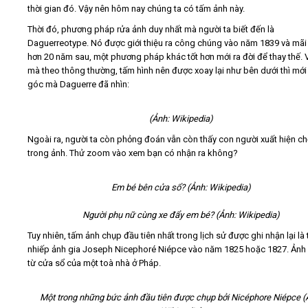
thời gian đó. Vậy nên hôm nay chúng ta có tấm ảnh này.
Thời đó, phương pháp rửa ảnh duy nhất mà người ta biết đến là
Daguerreotype. Nó được giới thiệu ra công chúng vào năm 1839 và mãi
hơn 20 năm sau, một phương pháp khác tốt hơn mới ra đời để thay thế. V
mà theo thông thường, tấm hình nên được xoay lại như bên dưới thì mớ
góc mà Daguerre đã nhìn:
(Ảnh: Wikipedia)
Ngoài ra, người ta còn phỏng đoán vẫn còn thấy con người xuất hiện c
trong ảnh. Thử zoom vào xem bạn có nhận ra không?
Em bé bên cửa sổ? (Ảnh: Wikipedia)
Người phụ nữ cùng xe đẩy em bé? (Ảnh: Wikipedia)
Tuy nhiên, tấm ảnh chụp đầu tiên nhất trong lịch sử được ghi nhận lại là 
nhiếp ảnh gia Joseph Nicephoré Niépce vào năm 1825 hoặc 1827. Ảnh
từ cửa sổ của một toà nhà ở Pháp.
Một trong những bức ảnh đầu tiên được chụp bởi Nicéphore Niépce (