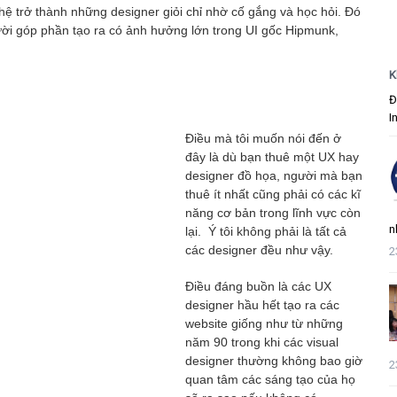
ghệ trở thành những designer giỏi chỉ nhờ cố gắng và học hỏi. Đó
ười góp phần tạo ra có ảnh hưởng lớn trong UI gốc Hipmunk,
K
Đ
I
Điều mà tôi muốn nói đến ở
đây là dù bạn thuê một UX hay
designer đồ họa, người mà bạn
thuê ít nhất cũng phải có các kĩ
năng cơ bản trong lĩnh vực còn
n
lại. Ý tôi không phải là tất cả
các designer đều như vậy.
2
Điều đáng buồn là các UX
designer hầu hết tạo ra các
website giống như từ những
năm 90 trong khi các visual
designer thường không bao giờ
2
quan tâm các sáng tạo của họ