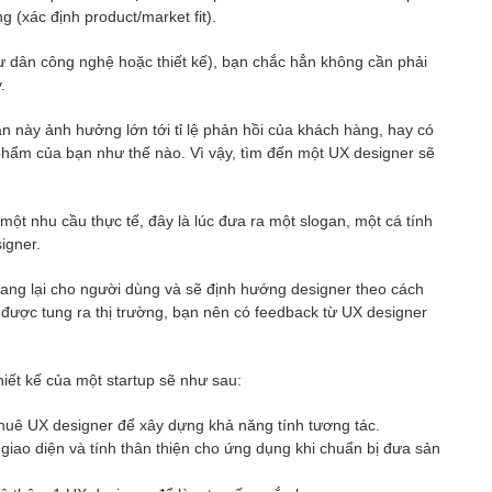
 (xác định product/market fit).
hư dân công nghệ hoặc thiết kế), bạn chắc hẳn không cần phải
.
ạn này ảnh hưởng lớn tới tỉ lệ phản hồi của khách hàng, hay có
phẩm của bạn như thế nào. Vì vậy, tìm đến một UX designer sẽ
ột nhu cầu thực tế, đây là lúc đưa ra một slogan, một cá tính
signer.
ang lại cho người dùng và sẽ định hướng designer theo cách
 được tung ra thị trường, bạn nên có feedback từ UX designer
thiết kế của một startup sẽ như sau:
thuê UX designer để xây dựng khả năng tính tương tác.
n giao diện và tính thân thiện cho ứng dụng khi chuẩn bị đưa sản