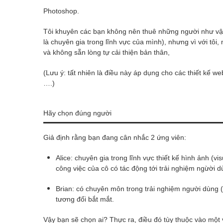
Photoshop.
Tôi khuyên các bạn không nên thuê những người như vậy.
là chuyên gia trong lĩnh vực của mình), nhưng vì với tô
và không sẵn lòng tự cải thiện bản thân,
(Lưu ý: tất nhiên là điều này áp dụng cho các thiết kế w
….)
Hãy chọn đúng người
Giả định rằng bạn đang cân nhắc 2 ứng viên:
Alice: chuyên gia trong lĩnh vực thiết kế hình ảnh (vi
công việc của cô có tác động tới trải nghiệm ngừời d
Brian: có chuyên môn trong trải nghiệm người dùng (U
tương đối bắt mắt.
Vậy bạn sẽ chọn ai? Thực ra, điều đó tùy thuộc vào một 