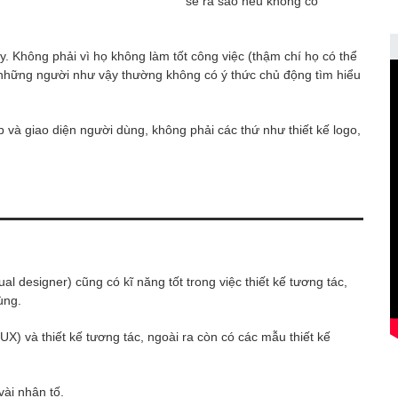
sẽ ra sao nếu không có
 Không phải vì họ không làm tốt công việc (thậm chí họ có thể
i, những người như vậy thường không có ý thức chủ động tìm hiểu
eb và giao diện người dùng, không phải các thứ như thiết kế logo,
sual designer) cũng có kĩ năng tốt trong việc thiết kế tương tác,
ùng.
X) và thiết kế tương tác, ngoài ra còn có các mẫu thiết kế
vài nhân tố.