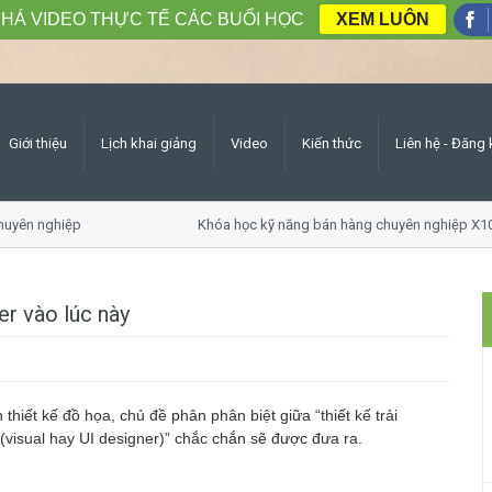
HÁ VIDEO THỰC TẾ CÁC BUỔI HỌC
XEM LUÔN
Giới thiệu
Lịch khai giảng
Video
Kiến thức
Liên hệ - Đăng 
n nghiệp
Khóa học kỹ năng bán hàng chuyên nghiệp X10 do
er vào lúc này
 thiết kế đồ họa, chủ đề phân phân biệt giữa “thiết kế trải
 (visual hay UI designer)” chắc chắn sẽ được đưa ra.