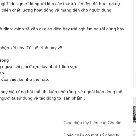
 nghĩ “designer” là người làm các thứ trở lên đẹp đẽ hơn. (ví dụ
 cải thiện chất lượng hoạt động và mang đến cho người dùng
t định: mình sẽ cần gì giao diện hay trải nghiệm người dùng hay
 nhận xét này. Tôi sẽ trình bày về:
trọng
người chỉ giỏi được duy nhất 1 lĩnh vực.
ạn.
cầu thiết kế như thế nào.
ệm hay hiệu ứng bắt mắt thì luôn nhớ rằng: vẻ ngoài luôn dóng một
người ta sử dụng và tác động tới sản phẩm .
Giao diện tùy biến của Charlie
Chắc chắn có một số công ty