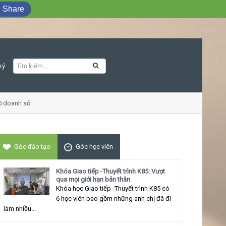
Share
ký
anh số
Khóa học Giao tiếp ứng xử thu hú
Góc đào tạo
Góc học viên
Khóa Giao tiếp -Thuyết trình K85: Vượt
qua mọi giới hạn bản thân
Khóa học Giao tiếp -Thuyết trình K85 có
6 học viên bao gồm những anh chị đã đi
làm nhiều...