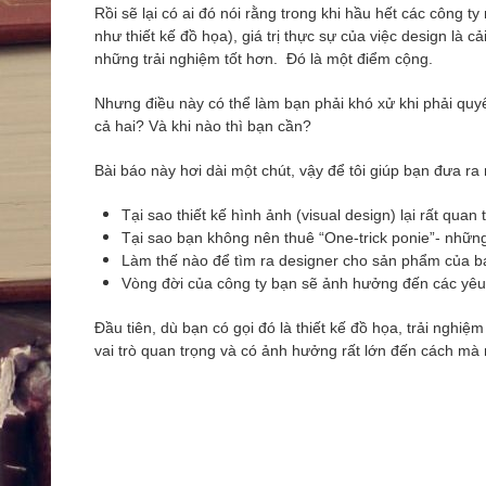
Rồi sẽ lại có ai đó nói rằng trong khi hầu hết các công ty
như thiết kế đồ họa), giá trị thực sự của việc design là
những trải nghiệm tốt hơn. Đó là một điểm cộng.
Nhưng điều này có thể làm bạn phải khó xử khi phải quyế
cả hai? Và khi nào thì bạn cần?
Bài báo này hơi dài một chút, vậy để tôi giúp bạn đưa ra
Tại sao thiết kế hình ảnh (visual design) lại rất quan 
Tại sao bạn không nên thuê “One-trick ponie”- những 
Làm thế nào để tìm ra designer cho sản phẩm của b
Vòng đời của công ty bạn sẽ ảnh hưởng đến các yêu 
Đầu tiên, dù bạn có gọi đó là thiết kế đồ họa, trải nghi
vai trò quan trọng và có ảnh hưởng rất lớn đến cách mà 