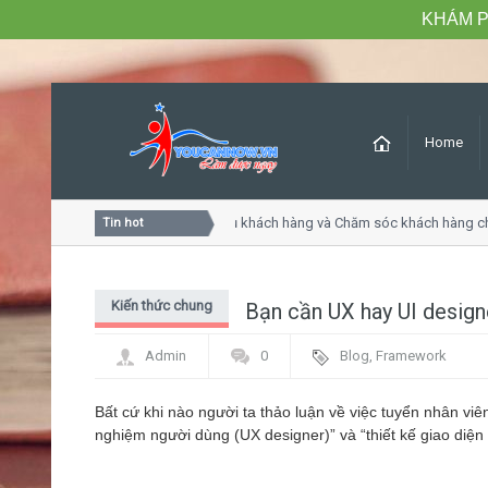
KHÁM P
Home
Khóa học Tư duy dịch vụ khách hàng và Chăm sóc khách hàng chuyê
Tin hot
Kiến thức chung
Bạn cần UX hay UI design
Admin
0
Blog
,
Framework
Bất cứ khi nào người ta thảo luận về việc tuyển nhân viên
nghiệm người dùng (UX designer)” và “thiết kế giao diện