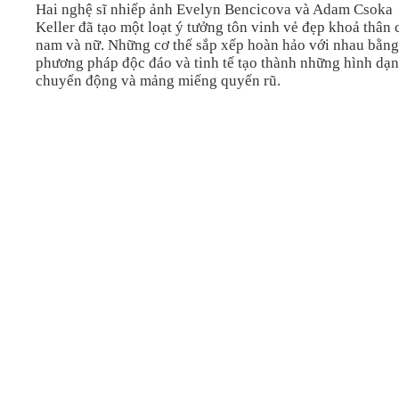
Hai nghệ sĩ nhiếp ảnh Evelyn Bencicova và Adam Csoka
Keller đã tạo một loạt ý tưởng tôn vinh vẻ đẹp khoả thân 
Video
nam và nữ. Những cơ thể sắp xếp hoàn hảo với nhau bằn
phương pháp độc đáo và tinh tế tạo thành những hình dạ
chuyển động và mảng miếng quyến rũ.
Kiến thức
Liên hệ - Đăng ký
Tìm kiếm