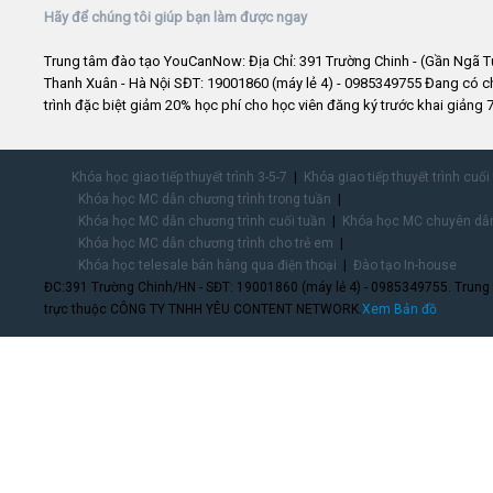
Hãy để chúng tôi giúp bạn làm được ngay
Trung tâm đào tạo YouCanNow: Địa Chỉ: 391 Trường Chinh - (Gần Ngã T
Thanh Xuân - Hà Nội SĐT: 19001860 (máy lẻ 4) - 0985349755 Đang có 
trình đặc biệt giảm 20% học phí cho học viên đăng ký trước khai giảng 7
Khóa học giao tiếp thuyết trình 3-5-7
Khóa giao tiếp thuyết trình cuối
Khóa học MC dẫn chương trình trong tuần
Khóa học MC dẫn chương trình cuối tuần
Khóa học MC chuyên dẫn
Khóa học MC dẫn chương trình cho trẻ em
Khóa học telesale bán hàng qua điện thoại
Đào tạo In-house
ĐC:391 Trường Chinh/HN - SĐT: 19001860 (máy lẻ 4) - 0985349755. Trung
trực thuộc CÔNG TY TNHH YÊU CONTENT NETWORK.
Xem Bản đồ