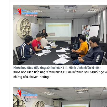
Khóa học Giao tiếp ứng xử thu hút K111: Hành trình nhiều kỉ niệm
Khóa học Giao tiếp ứng xử thu hút K111 đã kết thúc sau 6 buổi học v
những câu chuyện, những...