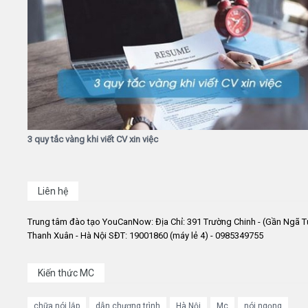
3 quy tắc vàng khi viết CV xin việc
Liên hệ
Trung tâm đào tạo YouCanNow: Địa Chỉ: 391 Trường Chinh - (Gần Ngã T
Thanh Xuân - Hà Nội SĐT: 19001860 (máy lẻ 4) - 0985349755
Kiến thức MC
chữa nói lắp
dẫn chương trình
Hà Nội
Mc
nói ngọng