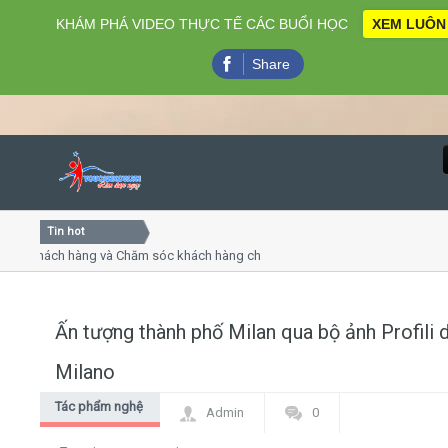
KHÁM PHÁ VIDEO THỰC TẾ CÁC BUỔI HỌC
XEM LUÔN
Share
Tin hot
Close
 khách hàng và Chăm sóc khách hàng chuyên nghiệp
Khóa h
 - thuyết trình online
Khóa họ
hiều thứ 4, 7
Khóa họ
Ấn tượng thành phố Milan qua bộ ảnh Profili d
Home
Milano
Giới thiệu
Tác phẩm nghệ
Admin
0
thuật
Lịch khai giảng