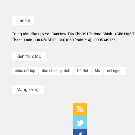
Liên hệ
Trung tâm đào tạo YouCanNow: Địa Chỉ: 391 Trường Chinh - (Gần Ngã T
Thanh Xuân - Hà Nội SĐT: 19001860 (máy lẻ 4) - 0985349755
Kiến thức MC
chữa nói lắp
dẫn chương trình
Hà Nội
Mc
nói ngọng
Mạng xã hội