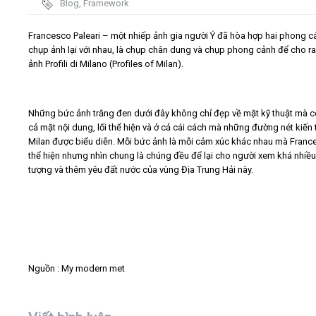
Blog
,
Framework
Video
Francesco Paleari – một nhiếp ảnh gia người Ý đã hòa hợp hai phong c
chụp ảnh lại với nhau, là chụp chân dung và chụp phong cảnh để cho ra
ảnh Profili di Milano (Profiles of Milan).
Kiến thức
Liên hệ - Đăng ký
Những bức ảnh trắng đen dưới đây không chỉ đẹp về mặt kỹ thuật mà 
cả mặt nội dung, lối thể hiện và ở cả cái cách mà những đường nét kiến 
Milan được biểu diễn. Mỗi bức ảnh là mỗi cảm xúc khác nhau mà Fran
thể hiện nhưng nhìn chung là chúng đều để lại cho người xem khá nhiều
tượng và thêm yêu đất nước của vùng Địa Trung Hải này.
Tìm kiếm
Nguồn : My modern met