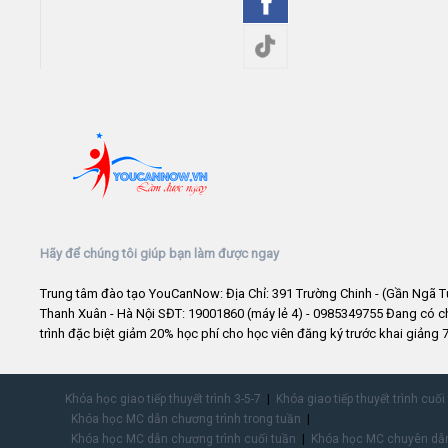
Hãy để chúng tôi giúp bạn làm được ngay
Trung tâm đào tạo YouCanNow: Địa Chỉ: 391 Trường Chinh - (Gần Ngã T
Thanh Xuân - Hà Nội SĐT: 19001860 (máy lẻ 4) - 0985349755 Đang có 
trình đặc biệt giảm 20% học phí cho học viên đăng ký trước khai giảng 7
Khóa học giao tiếp thuyết trình 3-5-7
Khóa giao tiếp thuyết trình cuối
Khóa học MC dẫn chương trình trong tuần
Khóa học MC dẫn chương trình cuối tuần
Khóa học MC chuyên dẫn