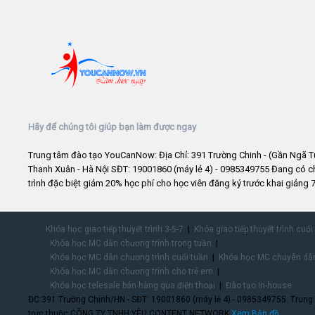
Hãy để chúng tôi giúp bạn làm được ngay
Trung tâm đào tạo YouCanNow: Địa Chỉ: 391 Trường Chinh - (Gần Ngã T
Thanh Xuân - Hà Nội SĐT: 19001860 (máy lẻ 4) - 0985349755 Đang có 
trình đặc biệt giảm 20% học phí cho học viên đăng ký trước khai giảng 7
Khóa học giao tiếp thuyết trình 3-5-7
Khóa giao tiếp thuyết trình cuối
Khóa học MC dẫn chương trình trong tuần
Khóa học MC dẫn chương trình cuối tuần
Khóa học MC chuyên dẫn
Khóa học MC dẫn chương trình cho trẻ em
Khóa học telesale bán hàng qua điện thoại
Đào tạo In-house
ĐC:391 Trường Chinh/HN - SĐT: 19001860 (máy lẻ 4) - 0985349755. Trung
trực thuộc CÔNG TY TNHH YÊU CONTENT NETWORK.
Xem Bản đồ