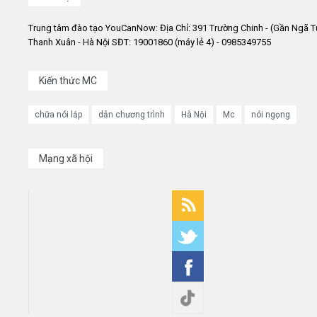
Trung tâm đào tạo YouCanNow: Địa Chỉ: 391 Trường Chinh - (Gần Ngã T
Thanh Xuân - Hà Nội SĐT: 19001860 (máy lẻ 4) - 0985349755
Kiến thức MC
chữa nói lắp
dẫn chương trình
Hà Nội
Mc
nói ngọng
Mạng xã hội