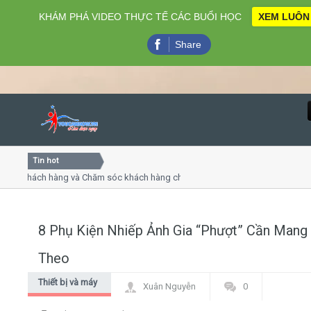
KHÁM PHÁ VIDEO THỰC TẾ CÁC BUỔI HỌC
XEM LUÔN
Share
Tin hot
Close
 khách hàng và Chăm sóc khách hàng chuyên nghiệp
Khóa h
 - thuyết trình online
Khóa họ
hiều thứ 4, 7
Khóa họ
8 Phụ Kiện Nhiếp Ảnh Gia “Phượt” Cần Mang
Home
Theo
Giới thiệu
Thiết bị và máy
Xuân Nguyễn
0
móc
Lịch khai giảng