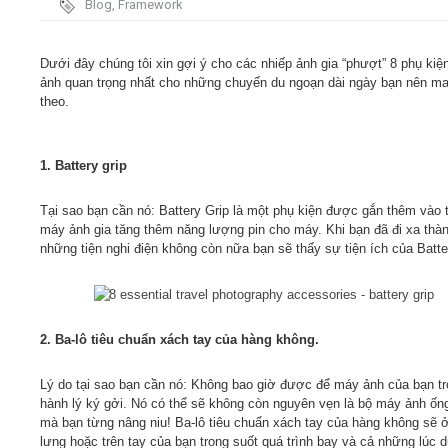
Blog
,
Framework
Video
Dưới đây chúng tôi xin gợi ý cho các nhiếp ảnh gia “phượt” 8 phụ kiệ
ảnh quan trọng nhất cho những chuyến du ngoạn dài ngày bạn nên m
Kiến thức
theo​​.
Liên hệ - Đăng ký
1. Battery grip
Tại sao bạn cần nó: Battery Grip là một phụ kiện được gắn thêm vào 
máy ảnh gia tăng thêm năng lượng pin cho máy. Khi bạn đã đi xa thà
những tiện nghi điện không còn nữa bạn sẽ thấy sự tiện ích của Batte
Tìm kiếm
2. Ba-lô tiêu chuẩn xách tay của hàng không.
Lý do tại sao bạn cần nó: Không bao giờ được để máy ảnh của bạn t
hành lý ký gởi. Nó có thể sẽ không còn nguyên vẹn là bộ máy ảnh ốn
mà bạn từng nâng niu! Ba-lô tiêu chuẩn xách tay của hàng không sẽ ở
lưng hoặc trên tay của bạn trong suốt quá trình bay và cả những lúc 