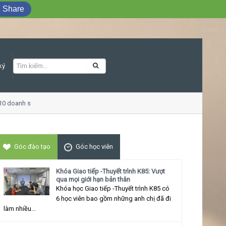
Share
ký
 doanh số
Khóa học Giao tiếp ứng xử thu
Góc đào tạo
Góc học viên
Khóa Giao tiếp -Thuyết trình K85: Vượt
qua mọi giới hạn bản thân
Khóa học Giao tiếp -Thuyết trình K85 có
6 học viên bao gồm những anh chị đã đi
làm nhiều...