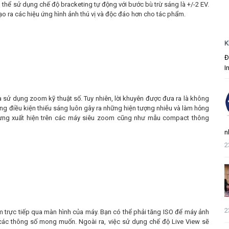
thể sử dụng chế độ bracketing tự động với bước bù trừ sáng là +/-2 EV.
ạo ra các hiệu ứng hình ảnh thú vị và độc đáo hơn cho tác phẩm.
K
Đ
I
và sử dụng zoom kỹ thuật số. Tuy nhiên, lời khuyên được đưa ra là không
ng điều kiện thiếu sáng luôn gây ra những hiện tượng nhiễu và làm hỏng
ưng xuất hiện trên các máy siêu zoom cũng như mẫu compact thông
n
2
2
 trực tiếp qua màn hình của máy. Bạn có thể phải tăng ISO để máy ảnh
i các thông số mong muốn. Ngoài ra, việc sử dụng chế độ Live View sẽ