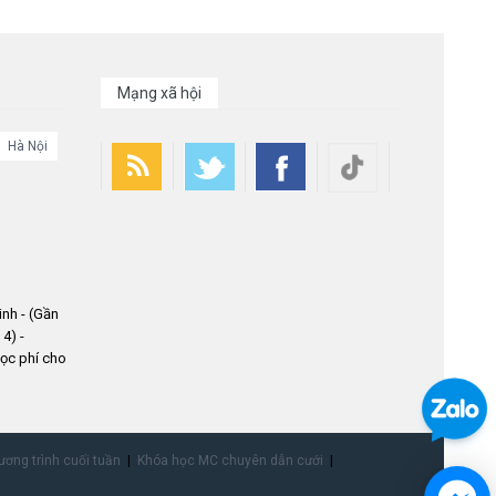
Mạng xã hội
Hà Nội
nh - (Gần
4) -
ọc phí cho
ơng trình cuối tuần
Khóa học MC chuyên dẫn cưới