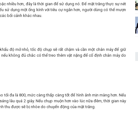
ặc nhiều hơn, đây là thời gian để sử dụng nó. Để mặt trăng thực sự nét
Nếu sử dụng một ống kính với tiêu cự ngắn hơn, người dùng có thể mượn
 các bối cảnh khác nhau.
 khẩu độ mở nhỏ, tốc độ chụp sẽ rất chậm và cần một chân máy để giữ
 nếu không đủ chắc có thể treo thêm vật nặng để cố định chân máy do
ao tối đa là 800, mức càng thấp càng tốt để hình ảnh mịn màng hơn. Nếu
i sáng lâu quá 2 giây. Nếu chụp muộn hơn vào lúc nữa đêm, thời gian này
nh thu được sẽ bị nhòe do chuyển động của mặt trăng.