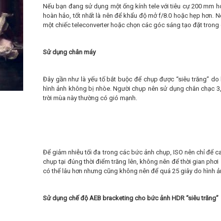
Nếu bạn đang sử dụng một ống kính tele với tiêu cự 200 mm ho
hoàn hảo, tốt nhất là nên để khẩu độ mở f/8.0 hoặc hẹp hơn. 
một chiếc teleconverter hoặc chọn các góc sáng tạo đặt trong
Sử dụng chân máy
Đây gần như là yếu tố bắt buộc để chụp được “siêu trăng” do
hình ảnh không bị nhòe. Người chụp nên sử dụng chân chạc 3,
trời mùa này thường có gió mạnh.
Để giảm nhiễu tối đa trong các bức ảnh chụp, ISO nên chỉ để c
chụp tại đúng thời điểm trăng lên, không nên để thời gian phơ
có thể lâu hơn nhưng cũng không nên để quá 25 giây do hình ả
Sử dụng chế độ AEB bracketing cho bức ảnh HDR “siêu trăng”