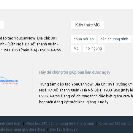
Kiến thức MC
 đào tạo YouCanNow: Địa Chỉ: 391
chữa nói lắp
dẫn chương trình
nh - (Gần Ngã Tư Sở) Thanh Xuân -
Mc
nói ngọng
: 19001860 (máy lẻ 4) - 0985349755
Hãy để chúng tôi giúp bạn làm được ngay
Trung tâm đào tạo YouCanNow: Địa Chỉ: 391 Trường Chi
Ngã Tư Sở) Thanh Xuân - Hà Nội SĐT: 19001860 (máy lẻ 
0985349755 Đang có chương trình đặc biệt giảm 20% h
học viên đăng ký trước khai giảng 7 ngày.
rình cuối tuần
Khóa học MC dẫn chương trình trong tuần
Khóa học MC dẫn chư
ale bán hàng qua điện thoại
Đào tạo In-house