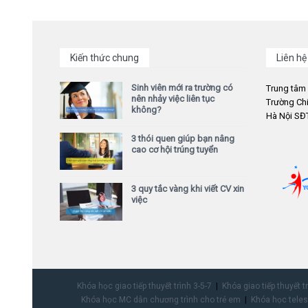
Kiến thức chung
Liên hệ
Sinh viên mới ra trường có
Trung tâm
nên nhảy việc liên tục
Trường Chi
không?
Hà Nội SĐT
3 thói quen giúp bạn nâng
cao cơ hội trúng tuyển
3 quy tắc vàng khi viết CV xin
việc
Khóa học giao tiếp thuyết trình 3-5-7
Khóa giao tiếp thuyết t
Khóa học MC dẫn chương trình cho trẻ em
Khóa học teles