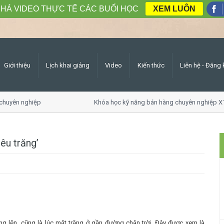
HÁ VIDEO THỰC TẾ CÁC BUỔI HỌC
XEM LUÔN
Giới thiệu
Lịch khai giảng
Video
Kiến thức
Liên hệ - Đăng 
uyên nghiệp
Khóa học kỹ năng bán hàng chuyên nghiệp X10
êu trăng’
răng lên, cũng là lúc mặt trăng ở gần đường chân trời. Đây được xem là