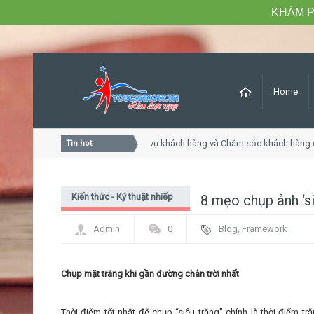
KHÁM P
Home
Khóa học Tư duy dịch vụ khách hàng và Chăm sóc khách hàng ch
Tin hot
Kiến thức - Kỹ thuật nhiếp
8 mẹo chụp ảnh ‘si
ảnh
Admin
0
Blog
,
Framework
Chụp mặt trăng khi gần đường chân trời nhất
Thời điểm tốt nhất để chụp “siêu trăng” chính là thời điểm t