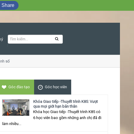
Share
ký
số
Khóa học Giao tiếp ứng xử thu hút
Góc đào tạo
Góc học viên
Khóa Giao tiếp -Thuyết trình K85: Vượt
qua mọi giới hạn bản thân
Khóa học Giao tiếp -Thuyết trình K85 có
6 học viên bao gồm những anh chị đã đi
làm nhiều...