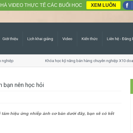
HÁ VIDEO THỰC TẾ CÁC BUỔI HỌC
XEM LUÔN
Giới thiệu
Lịch khai giảng
Video
Kiến thức
Liên hệ - Đăng 
ghiệp
Khóa học kỹ năng bán hàng chuyên nghiệp X10 doanh 
h bạn nên học hỏi
i tám hiệu ứng nhiếp ảnh cơ bản dưới đây, bạn sẽ có kết