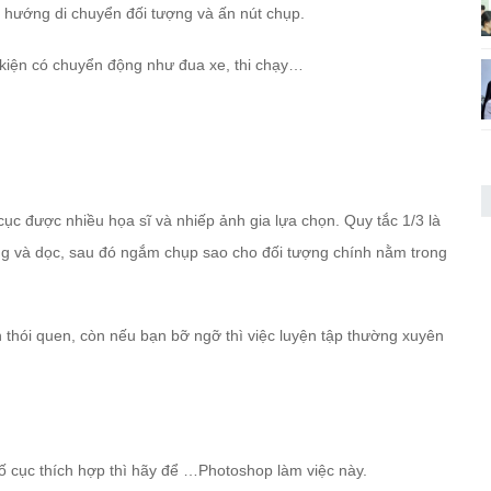
o hướng di chuyển đối tượng và ấn nút chụp.
ự kiện có chuyển động như đua xe, thi chạy…
cục được nhiều họa sĩ và nhiếp ảnh gia lựa chọn. Quy tắc 1/3 là
ang và dọc, sau đó ngắm chụp sao cho đối tượng chính nằm trong
 thói quen, còn nếu bạn bỡ ngỡ thì việc luyện tập thường xuyên
 cục thích hợp thì hãy để …Photoshop làm việc này.