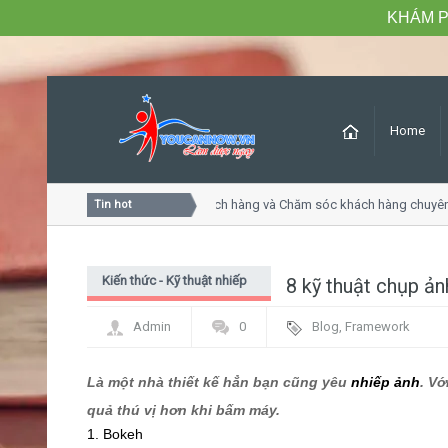
KHÁM P
Home
Khóa học Tư duy dịch vụ khách hàng và Chăm sóc khách hàng chuyên n
Tin hot
Kiến thức - Kỹ thuật nhiếp
8 kỹ thuật chụp ản
ảnh
Admin
0
Blog
,
Framework
Là một nhà thiết kế hẳn bạn cũng yêu
nhiếp ảnh
. Vớ
quả thú vị hơn khi bấm máy.
1. Bokeh